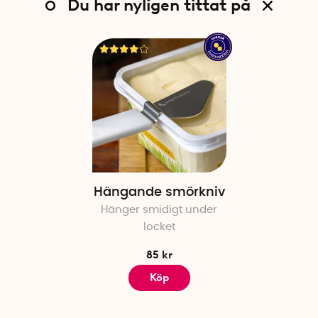
Du har nyligen tittat på
Hängande smörkniv
Hänger smidigt under
locket
85 kr
Köp