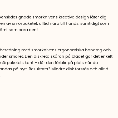
enskdesignade smörknivens kreativa design låter dig
n av smörpaketet, alltid nära till hands, samtidigt som
vämt som bara den!
åsberedning med smörknivens ergonomiska handtag och
der smöret. Den diskreta skåran på bladet gör det enkelt
örpaketets kant – där den förblir på plats när du
ändas på nytt. Resultatet? Mindre disk förstås och alltid
!
ivsmedelsgodkänd BPA-fri plast och bladet är av rostfritt
ng. Smörkniven passar naturligtvis alla typer av
att diska i diskmaskinen. Smart, visst?