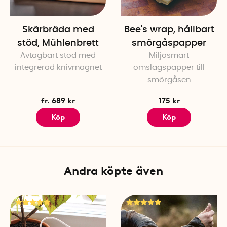
Skärbräda med
Bee's wrap, hållbart
stöd, Mühlenbrett
smörgåspapper
Avtagbart stöd med
Miljösmart
integrerad knivmagnet
omslagspapper till
smörgåsen
fr. 689 kr
175 kr
Köp
Köp
Andra köpte även