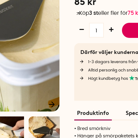
85
kr
Köp
3 st
eller fler för
75
k
Därför väljer kundern
1-3 dagars leverans från v
Alltid personlig och snab
Högt kundbetyg hos
Produktinfo
Spec
• Bred smörkniv
• Hänger på smörpaketets 