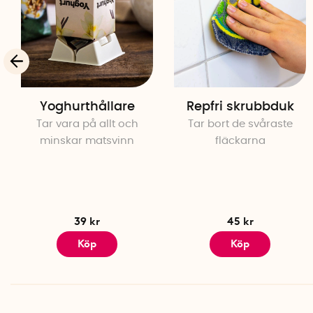
Yoghurthållare
Repfri skrubbduk
Tar vara på allt och
Tar bort de svåraste
minskar matsvinn
fläckarna
39 kr
45 kr
Köp
Köp