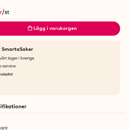
r
/
st
Lägg i varukorgen
a SmartaSaker
årt lager i Sverige
b service
ifikationer
kant