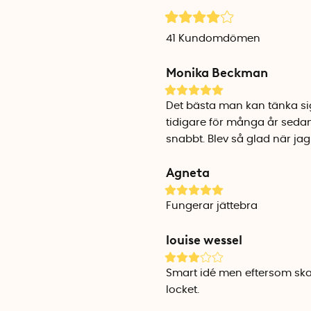
Specifikationer
Material: Livsmedelsgodkänt 
41
Kundomdömen
Längd: 17,5 cm
Bredd: 3,5 cm
Monika Beckman
Innovatör: Viktor Otterskog
Det bästa man kan tänka sig
tidigare för många år seda
snabbt. Blev så glad när jag 
Agneta
Fungerar jättebra
louise wessel
Smart idé men eftersom skaf
locket.