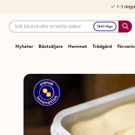
1-3 daga
AI-läge
Nyheter
Bästsäljare
Hemmet
Trädgård
Förvari