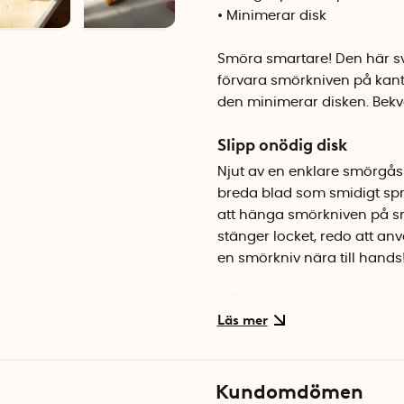
• Minimerar disk
Smöra smartare! Den här sv
förvara smörkniven på kante
den minimerar disken. Bek
Slipp onödig disk
Njut av en enklare smörg
breda blad som smidigt spri
att hänga smörkniven på sm
stänger locket, redo att anv
en smörkniv nära till hands
Hållbara materialval
Handtaget är tillverkat av l
stål för långvarig användni
smörpaket och går dessutom 
Kundomdömen