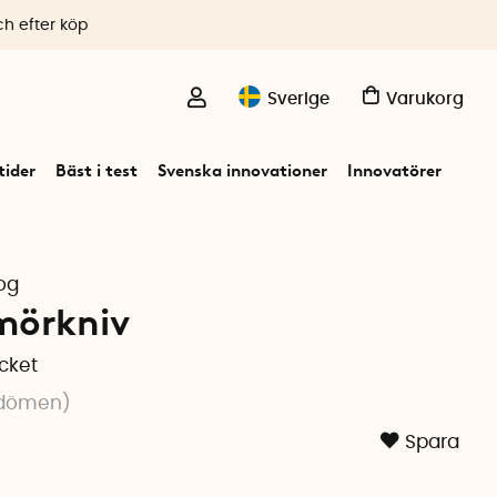
ch efter köp
Sverige
Varukorg
ider
Bäst i test
Svenska innovationer
Innovatörer
og
mörkniv
cket
dömen
)
Spara