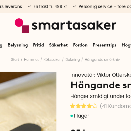
rs leverans
Fri frakt fr. 499 kr
Personlig service – före o
ng
Belysning
Fritid
Säkerhet
Fordon
Presenttips
Högt
Start
Hemmet
Kökssaker
Dukning
Hängande smörkniv
Innovatör:
Viktor Ottersk
Hängande s
Hänger smidigt under lo
(41
Kundom