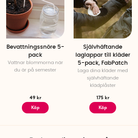
Bevattningssnöre 5-
Självhäftande
pack
laglappar till kläder
Vattnar blommorna när
5-pack, FabPatch
du är på semester
Laga dina kläder med
självhäftande
klädplåster
49 kr
175 kr
Köp
Köp