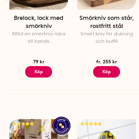
Brelock, lock med
Smörkniv som står,
smörkniv
rostfritt stål
Alltid en smörkniv nära
Smart kniv för dukning
till hands
och buffé
79 kr
fr. 255 kr
Köp
Köp