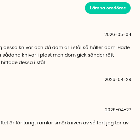
Lämna omdöme
handtag av BPA-fri plast och blad i rostfritt stål
2026-05-04
 dessa knivar och då dom är i stål så håller dom. Hade
n sådana knivar i plast men dom gick sönder rätt
hittade dessa i stål.
2026-04-29
2026-04-27
tet är för tungt ramlar smörkniven av så fort jag tar av