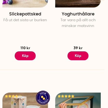
Slickepottsked
Yoghurthållare
Få ut det sista ur burken
Tar vara på allt och
minskar matsvinn
110 kr
39 kr
Köp
Köp