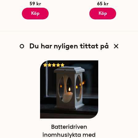
59 kr
65 kr
Köp
Köp
Du har nyligen tittat på
Batteridriven
inomhuslykta med