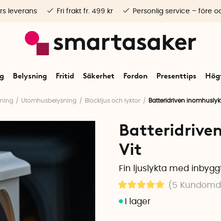
rs leverans
Fri frakt fr. 499 kr
Personlig service – före o
ng
Belysning
Fritid
Säkerhet
Fordon
Presenttips
Högt
sning
Utomhusbelysning
Blockljus och lyktor
Batteridriven inomhusly
Batteridrive
Vit
Fin ljuslykta med inbyggt
(5
Kundom