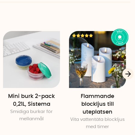
Mini burk 2-pack
Flammande
0,21L, Sistema
blockljus till
Smidiga burkar för
uteplatsen
mellanmål
Vita vattentäta blockljus
med timer