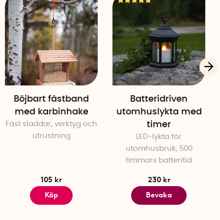
Böjbart fästband
Batteridriven
med karbinhake
utomhuslykta med
Fäst sladdar, verktyg och
timer
utrustning
LED-lykta för
utomhusbruk, 500
timmars batteritid
105 kr
230 kr
Köp
Bevaka