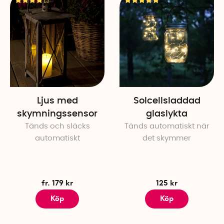
Ljus med
Solcellsladdad
skymningssensor
glaslykta
Tänds och släcks
Tänds automatiskt när
automatiskt
det skymmer
fr. 179 kr
125 kr
Köp
Köp