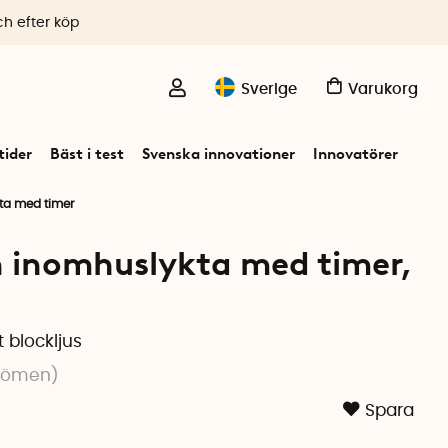
ch efter köp
Sverige
Varukorg
ider
Bäst i test
Svenska innovationer
Innovatörer
kta med timer
n inomhuslykta med timer,
 blockljus
dömen
)
Spara