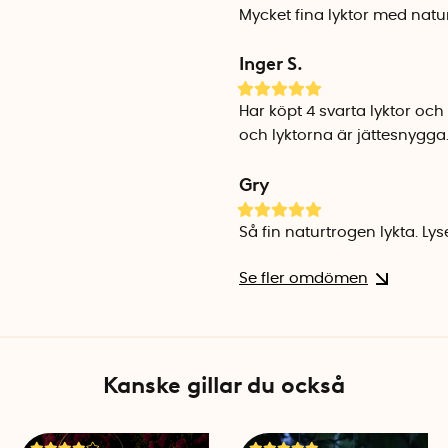
Antal batterier: 3 st AAA-batt
Mycket fina lyktor med natur
Batteritid: ca 200 timmar
Medellivslängd LED-lampor:
Inger S.
Vattentätklassning: IP20, ska
Har köpt 4 svarta lyktor oc
och lyktorna är jättesnygga
Gry
Så fin naturtrogen lykta. Lys
Se fler omdömen
Kanske gillar du också