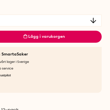
Lägg i varukorgen
a SmartaSaker
årt lager i Sverige
b service