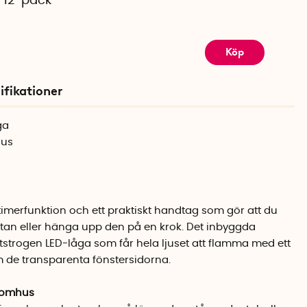
A 12-pack
Köp
ifikationer
ga
hus
 timerfunktion och ett praktiskt handtag som gör att du
ktan eller hänga upp den på en krok. Det inbyggda
etstrogen LED-låga som får hela ljuset att flamma med ett
 de transparenta fönstersidorna.
tomhus