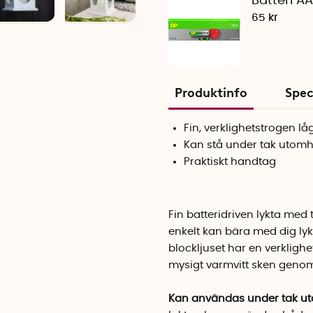
Batteri A
65 kr
Produktinfo
Spec
Fin, verklighetstrogen lå
Kan stå under tak utom
Praktiskt handtag
Fin batteridriven lykta med
enkelt kan bära med dig ly
blockljuset har en verkligh
mysigt varmvitt sken genom
Kan användas under tak u