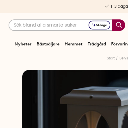
1-3 daga
AI-läge
Nyheter
Bästsäljare
Hemmet
Trädgård
Förvari
Start
Bely