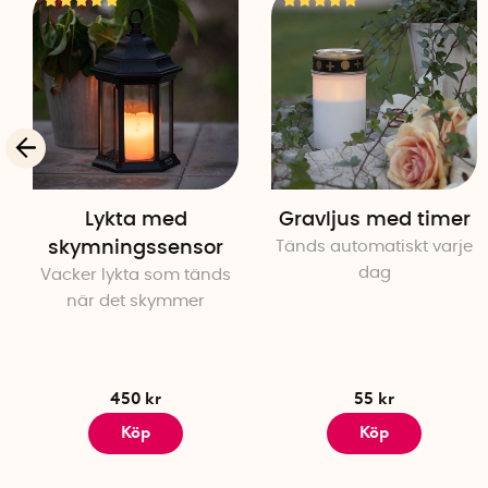
Lykta med
Gravljus med timer
skymningssensor
Tänds automatiskt varje
dag
Vacker lykta som tänds
när det skymmer
450 kr
55 kr
Köp
Köp