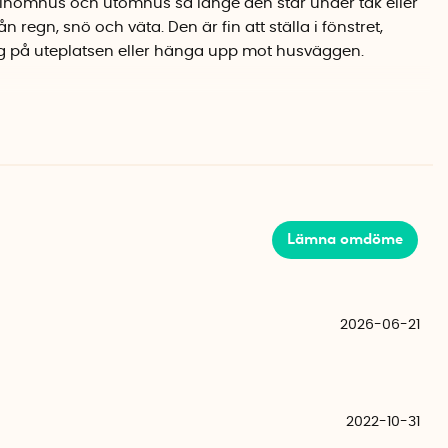
inomhus och utomhus så länge den står under tak eller
 regn, snö och väta. Den är fin att ställa i fönstret,
på uteplatsen eller hänga upp mot husväggen.
f och Timer. När lyktan är på ON lyser den konstant till
När du slår på timerläget tänds lyktan och lyser i 6
läckt i 18 timmar för att sedan tändas automatiskt igen
Lämna omdöme
tterier (ingår ej) och den energisnåla LED-lampan ger en
.
2026-06-21
 cm
2022-10-31