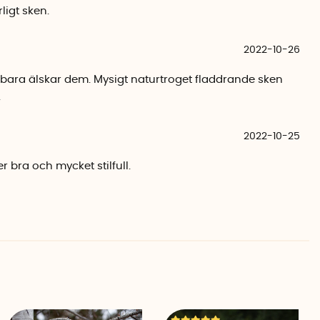
erier. Batterier ingår ej.
ligt sken.
 ca 10000 timmar
2022-10-26
 inte utsättas för regn eller snö.
h bara älskar dem. Mysigt naturtroget fladdrande sken
.
2022-10-25
er bra och mycket stilfull.