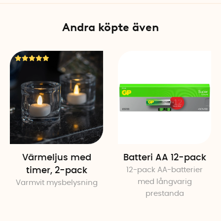
Andra köpte även
Värmeljus med
Batteri AA 12-pack
timer, 2-pack
12-pack AA-batterier
med långvarig
Varmvit mysbelysning
prestanda