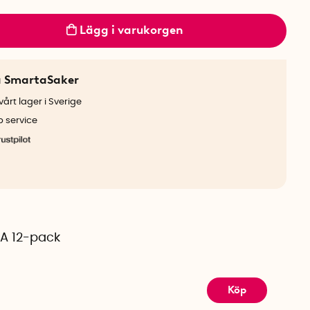
Lägg i varukorgen
a SmartaSaker
årt lager i Sverige
b service
AA 12-pack
Köp