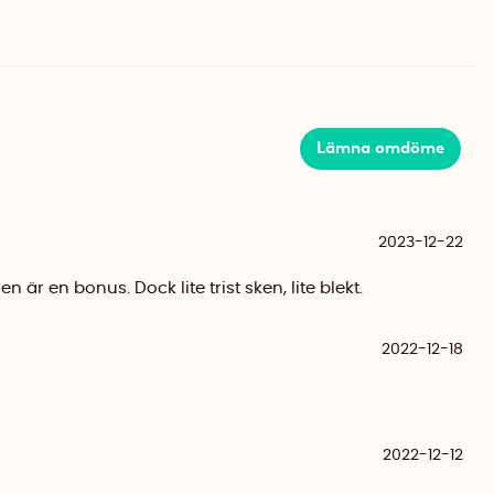
Den energisnåla LED-lampan ger en brinntid på ca 200
jusen i direkt solljus. De är tillverkade av riktigt vax och
en.
Lämna omdöme
16 cm
2023-12-22
r per ljus, köps separat.
n är en bonus. Dock lite trist sken, lite blekt.
2022-12-18
2022-12-12