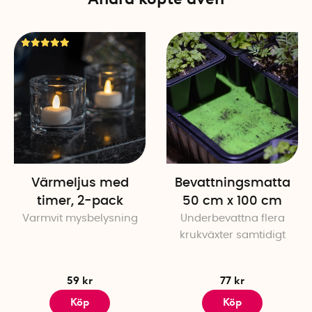
Värmeljus med
Bevattningsmatta
timer, 2-pack
50 cm x 100 cm
Varmvit mysbelysning
Underbevattna flera
krukväxter samtidigt
59 kr
77 kr
Köp
Köp