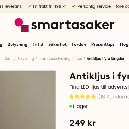
rs leverans
Fri frakt fr. 499 kr
Personlig service – före o
ng
Belysning
Fritid
Säkerhet
Fordon
Presenttips
Högt
Start
Belysning
Inomhusbelysning
Ljus
Antikljus i fyra längder
Antikljus i f
Fina LED-ljus till advents
(18
Kundom
249
kr