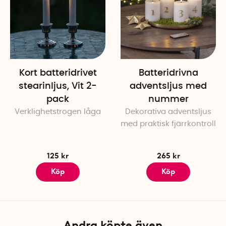
Kort batteridrivet
Batteridrivna
stearinljus, Vit 2-
adventsljus med
pack
nummer
Verklighetstrogen låga
Dekorativa adventsljus
med praktisk fjärrkontroll
125 kr
265 kr
Köp
Köp
Andra köpte även