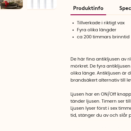
Produktinfo
Spec
Tillverkade i riktigt vax
Fyra olika längder
ca 200 timmars brinntid
De här fina antikljusen av r
mörkret. De fyra antikljusen
olika länge. Antikljusen är 
brandsäkert alternativ till l
Ljusen har en ON/Off knapp
tänder ljusen. Timern ser ti
Ljusen lyser först i sex ti
tid, stänger du av och slår p
Antikljusen är 28 cm, 24 cm,