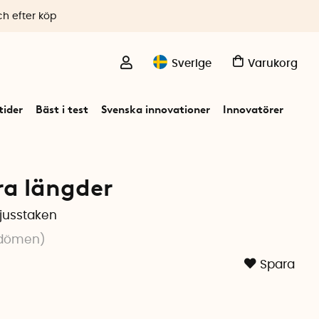
ch efter köp
Sverige
Varukorg
ider
Bäst i test
Svenska innovationer
Innovatörer
yra längder
ljusstaken
dömen
)
Spara