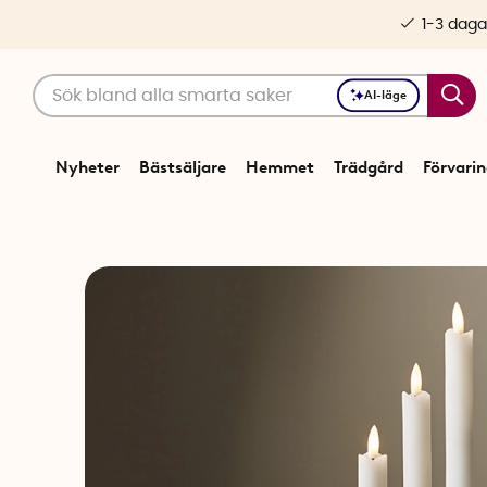
1-3 daga
AI-läge
Nyheter
Bästsäljare
Hemmet
Trädgård
Förvari