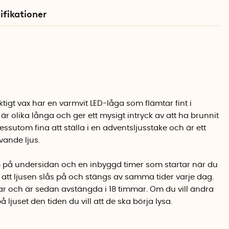
ifikationer
iktigt vax har en varmvit LED-låga som flämtar fint i
 är olika långa och ger ett mysigt intryck av att ha brunnit
dessutom fina att ställa i en adventsljusstake och är ett
evande ljus.
 på undersidan och en inbyggd timer som startar när du
ll att ljusen slås på och stängs av samma tider varje dag.
mmar och är sedan avstängda i 18 timmar. Om du vill ändra
å ljuset den tiden du vill att de ska börja lysa.
 20 cm och 16 cm höga. Varje ljus drivs av 2 st AAA-