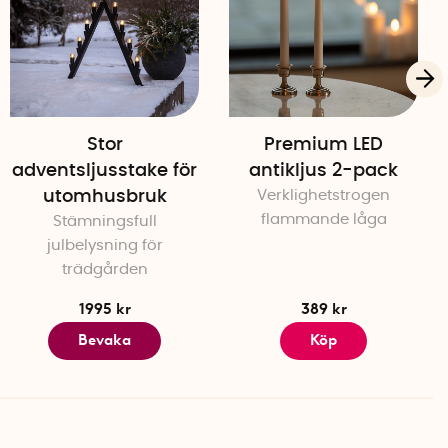
Stor
Premium LED
adventsljusstake för
antikljus 2-pack
utomhusbruk
Verklighetstrogen
flammande låga
Stämningsfull
julbelysning för
trädgården
1995 kr
389 kr
Bevaka
Köp