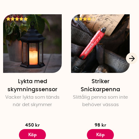
Lykta med
Striker
skymningssensor
Snickarpenna
Vacker lykta som tänds
Slittålig penna som inte
när det skymmer
behöver vässas
450 kr
98 kr
Köp
Köp