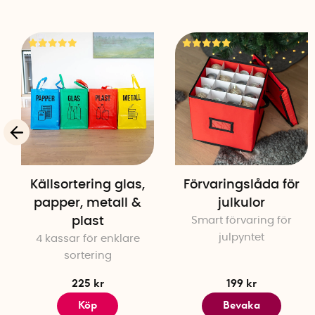
Källsortering glas,
Förvaringslåda för
papper, metall &
julkulor
plast
Smart förvaring för
julpyntet
4 kassar för enklare
sortering
225 kr
199 kr
Köp
Bevaka