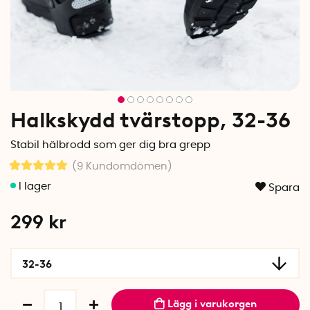
Halkskydd tvärstopp, 32-36
Stabil hälbrodd som ger dig bra grepp
(9
Kundomdömen
)
Spara
299
kr
32-36
Lägg i varukorgen