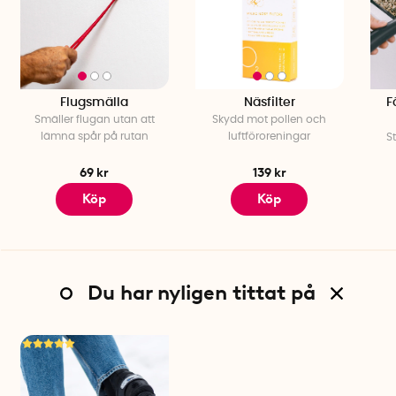
Flugsmälla
Näsfilter
F
Smäller flugan utan att
Skydd mot pollen och
lämna spår på rutan
luftföroreningar
S
69 kr
139 kr
Köp
Köp
Du har nyligen tittat på