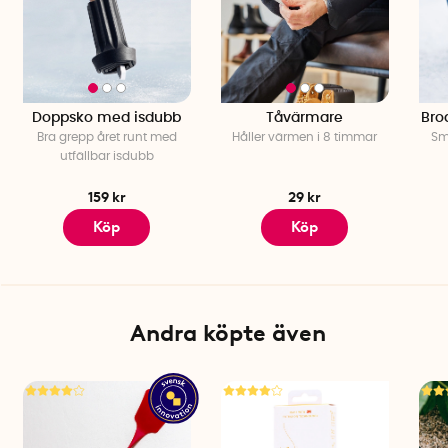
Doppsko med isdubb
Tåvärmare
Bro
Bra grepp året runt med
Håller värmen i 8 timmar
Sm
utfällbar isdubb
159 kr
29 kr
Köp
Köp
Andra köpte även