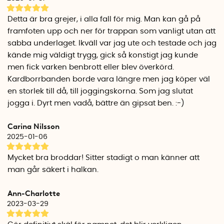
Halkskyddet tvärstopp är CE-märkt och är utvecklade i
Finland i samarbete med den finska Teknologiska
Detta är bra grejer, i alla fall för mig. Man kan gå på
forskningscentralen VTT.
framfoten upp och ner för trappan som vanligt utan att
sabba underlaget. Ikväll var jag ute och testade och jag
kände mig väldigt trygg, gick så konstigt jag kunde
men fick varken benbrott eller blev överkörd.
Kardborrbanden borde vara längre men jag köper väl
en storlek till då, till joggingskorna. Som jag slutat
jogga i. Dyrt men vadå, bättre än gipsat ben. :-)
Carina Nilsson
2025-01-06
Mycket bra broddar! Sitter stadigt o man känner att
man går säkert i halkan.
Ann-Charlotte
2023-03-29