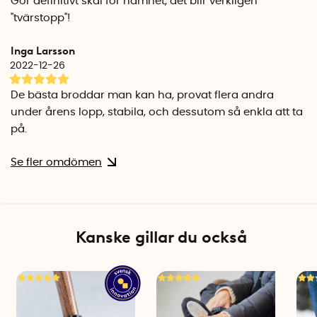
Gör definitivt skäl för namnet, det blir verkligen
''tvärstopp''!
Inga Larsson
2022-12-26
De bästa broddar man kan ha, provat flera andra
under årens lopp, stabila, och dessutom så enkla att ta
på.
Se fler omdömen
Kanske gillar du också