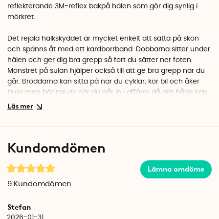
reflekterande 3M-reflex bakpå hälen som gör dig synlig i
mörkret.
Det rejäla halkskyddet är mycket enkelt att sätta på skon
och spänns åt med ett kardborrband. Dobbarna sitter under
hälen och ger dig bra grepp så fort du sätter ner foten.
Mönstret på sulan hjälper också till att ge bra grepp när du
går. Broddarna kan sitta på när du cyklar, kör bil och åker
buss men bör tas av när du går in i affärer då det både kan
bli halt och skada golven.
Halkskyddet är tillverkat av termoelastiskt gummi vilket gör
det något elastiskt även vid minusgrader. Dobbarna är
Kundomdömen
tillverkade i slitstark hårdmetall och är samma typ av dubbar
som används i bildäck.
Lämna omdöme
Varje förpackning innehåller ett par halkskydd. Broddarna
9
Kundomdömen
finns i flera storlekar och passar allt från barnskor i storlek 32
till stora vinterkängor upp till storlek 50.
Stefan
2026-01-31