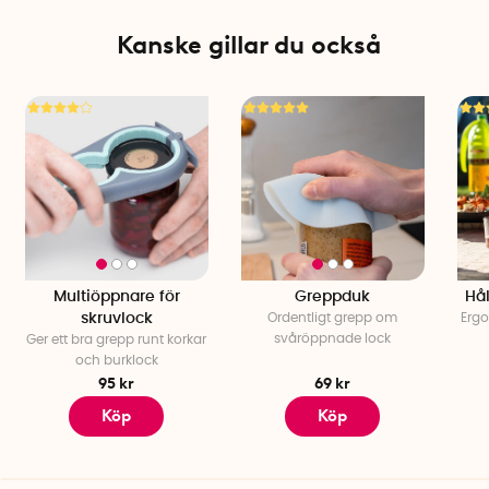
Kanske gillar du också
Multiöppnare för
Greppduk
Hål
skruvlock
Ordentligt grepp om
Ergo
svåröppnade lock
Ger ett bra grepp runt korkar
och burklock
95 kr
69 kr
Köp
Köp