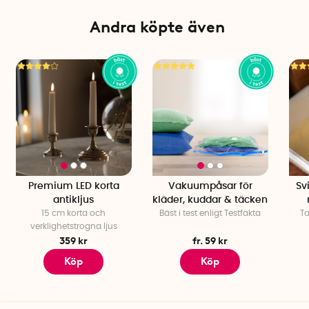
Andra köpte även
Premium LED korta
Vakuumpåsar för
Sv
antikljus
kläder, kuddar & täcken
15 cm korta och
Bäst i test enligt Testfakta
Ta
verklighetstrogna ljus
359 kr
fr. 59 kr
Köp
Köp