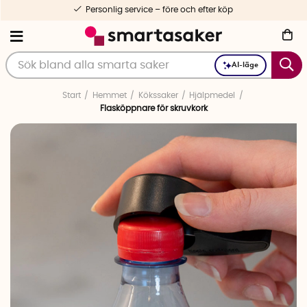
Personlig service – före och efter köp
AI-läge
Start
Hemmet
Kökssaker
Hjälpmedel
Flasköppnare för skruvkork