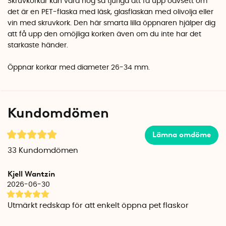
Skruvkorkar kan vara nog så tjuriga att få upp oavsett om
det är en PET-flaska med läsk, glasflaskan med olivolja eller
vin med skruvkork. Den här smarta lilla öppnaren hjälper dig
att få upp den omöjliga korken även om du inte har det
starkaste händer.
Öppnar korkar med diameter 26-34 mm.
Kundomdömen
Lämna omdöme
33
Kundomdömen
Kjell Wantzin
2026-06-30
Utmärkt redskap för att enkelt öppna pet flaskor