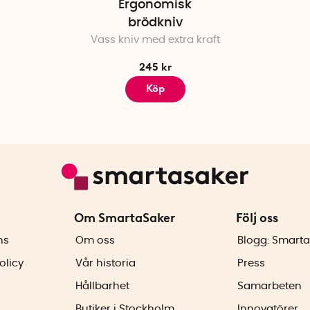
Ergonomisk
brödkniv
Vass kniv med extra kraft
245 kr
Köp
Om SmartaSaker
Följ oss
ns
Om oss
Blogg: Smarta
olicy
Vår historia
Press
Hållbarhet
Samarbeten
Butiker i Stockholm
Innovatörer