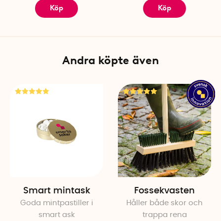
Köp
Köp
Andra köpte även
Smart mintask
Fossekvasten
Goda mintpastiller i
Håller både skor och
smart ask
trappa rena