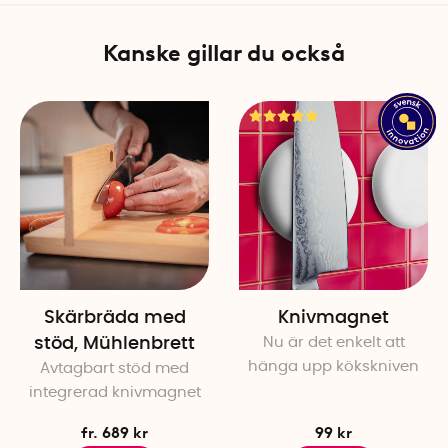
Kanske gillar du också
Skärbräda med
Knivmagnet
stöd, Mühlenbrett
Nu är det enkelt att
hänga upp kökskniven
Avtagbart stöd med
integrerad knivmagnet
fr. 689 kr
99 kr