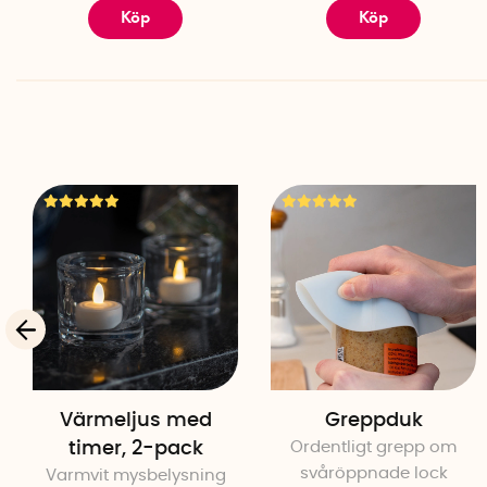
Köp
Köp
Värmeljus med
Greppduk
timer, 2-pack
Ordentligt grepp om
svåröppnade lock
Varmvit mysbelysning