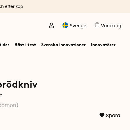
ch efter köp
Sverige
Varukorg
ider
Bäst i test
Svenska innovationer
Innovatörer
brödkniv
t
dömen
)
Spara