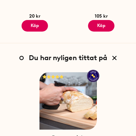
20 kr
105 kr
Köp
Köp
Du har nyligen tittat på