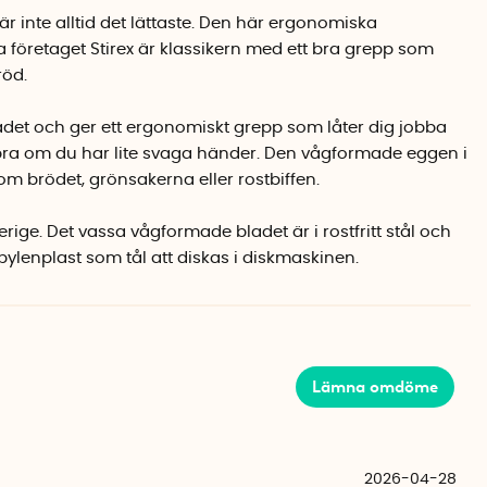
r inte alltid det lättaste. Den här ergonomiska
 företaget Stirex är klassikern med ett bra grepp som
röd.
adet och ger ett ergonomiskt grepp som låter dig jobba
bra om du har lite svaga händer. Den vågformade eggen i
enom brödet, grönsakerna eller rostbiffen.
erige. Det vassa vågformade bladet är i rostfritt stål och
opylenplast som tål att diskas i diskmaskinen.
Lämna omdöme
2026-04-28