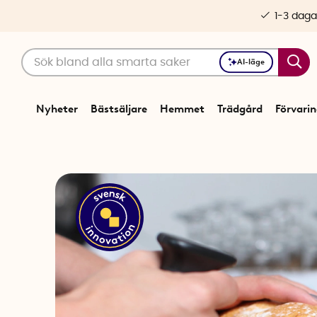
1-3 daga
AI-läge
Nyheter
Bästsäljare
Hemmet
Trädgård
Förvari