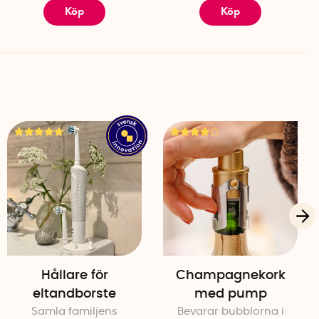
Köp
Köp
Hållare för
Champagnekork
eltandborste
med pump
Samla familjens
Bevarar bubblorna i