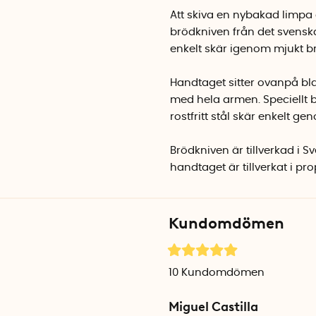
Att skiva en nybakad limpa ä
brödkniven från det svenska
enkelt skär igenom mjukt b
Handtaget sitter ovanpå bl
med hela armen. Speciellt 
rostfritt stål skär enkelt g
Brödkniven är tillverkad i Sv
handtaget är tillverkat i pr
Kundomdömen
10
Kundomdömen
Miguel Castilla