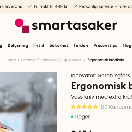
rs leverans
Fri frakt fr. 499 kr
Personlig service – före o
ng
Belysning
Fritid
Säkerhet
Fordon
Presenttips
Högt
Start
Hemmet
Kökssaker
Hjälpmedel
Ergonomisk brödkniv
Innovatör:
Göran Ygfors
Ergonomisk 
Vass kniv med extra kraf
(10
Kundom