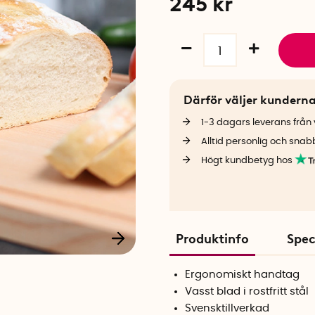
245
kr
Därför väljer kundern
1-3 dagars leverans från v
Alltid personlig och snab
Högt kundbetyg hos
Produktinfo
Spec
Ergonomiskt handtag
Vasst blad i rostfritt stål
Svensktillverkad