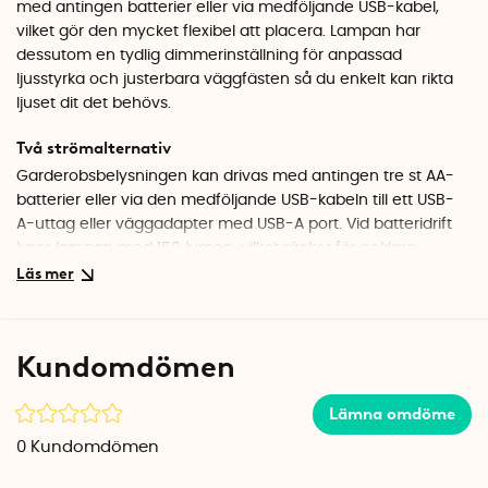
med antingen batterier eller via medföljande USB-kabel,
vilket gör den mycket flexibel att placera. Lampan har
dessutom en tydlig dimmerinställning för anpassad
ljusstyrka och justerbara väggfästen så du enkelt kan rikta
ljuset dit det behövs.
Två strömalternativ
Garderobsbelysningen kan drivas med antingen tre st AA-
batterier eller via den medföljande USB-kabeln till ett USB-
A-uttag eller väggadapter med USB-A port. Vid batteridrift
lyser lampan med 150 lumen, vilket räcker för enklare
belysning i exempelvis ett garderobsutrymme. Använder du
USB-kabel får du en starkare ljusstyrka på 250 lumen.
Notera att lampan inte är uppladdningsbar.
Kundomdömen
Automatisk eller fast belysning
Garderobsbelysningen har två lägen: AUTO och ON. I AUTO-
Lämna omdöme
läget aktiveras lampan automatiskt av rörelse och släcks
efter ca 20 sekunder när den inte längre känner av rörelse. I
0
Kundomdömen
ON-läget lyser lampan kontinuerligt tills du själv slår av den.