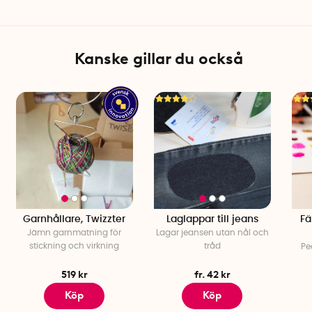
Kanske gillar du också
Garnhållare, Twizzter
Laglappar till jeans
Fä
Jämn garnmatning för
Lagar jeansen utan nål och
stickning och virkning
tråd
Pe
519 kr
fr. 42 kr
Köp
Köp