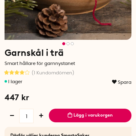
Garnskål i trä
Smart hållare för garnnystanet
(1
Kundomdömen
)
Spara
447
kr
Lägg i varukorgen
Därför väljer kunderna SmartaSaker