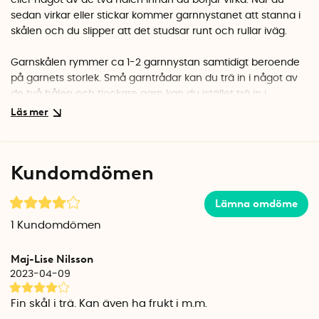
eller något av de två hålen innan du börjar virka. När du
sedan virkar eller stickar kommer garnnystanet att stanna i
skålen och du slipper att det studsar runt och rullar iväg.
Garnskålen rymmer ca 1-2 garnnystan samtidigt beroende
på garnets storlek. Små garntrådar kan du trä in i något av
de två hålen och tjockare garn kan du istället trä in i
spiralen.
Med garnskålen får du en snygg förvaring samtidigt som du
håller ordning på dina garnnystan. Garnskålen är 7,5 cm
Kundomdömen
hög, 15 cm i diameter och är tillverkad i furu.
Lämna omdöme
1
Kundomdömen
Maj-Lise Nilsson
2023-04-09
Fin skål i trä. Kan även ha frukt i m.m.