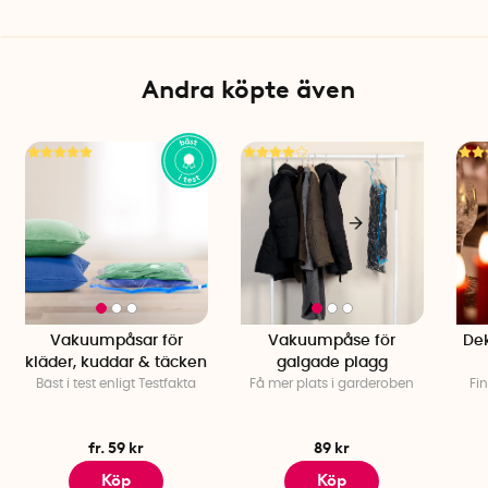
Andra köpte även
Vakuumpåsar för
Vakuumpåse för
De
kläder, kuddar & täcken
galgade plagg
Bäst i test enligt Testfakta
Få mer plats i garderoben
Fi
fr. 59 kr
89 kr
Köp
Köp