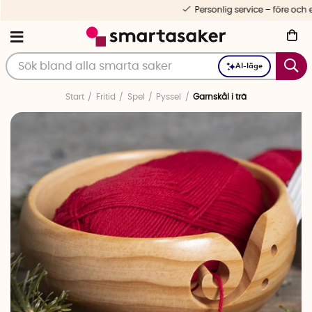
Personlig service – före och efter köp
AI-läge
Start
Fritid
Spel
Pyssel
Garnskål i trä