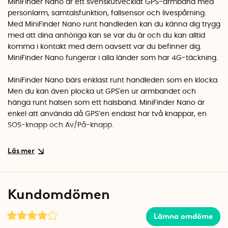
MiniFinder Nano är ett svenskutvecklat GPS-armband med
personlarm, samtalsfunktion, fallsensor och livespårning.
Med MiniFinder Nano runt handleden kan du känna dig trygg
med att dina anhöriga kan se var du är och du kan alltid
komma i kontakt med dem oavsett var du befinner dig.
MiniFinder Nano fungerar i alla länder som har 4G-täckning.
MiniFinder Nano bärs enklast runt handleden som en klocka.
Men du kan även plocka ut GPS'en ur armbandet och
hänga runt halsen som ett halsband. MiniFinder Nano är
enkel att använda då GPS’en endast har två knappar, en
SOS-knapp och Av/På-knapp.
Håll koll i appen MiniFinder Go
All data registreras i appen MiniFinder Go som du och dina
anhöriga enkelt laddar ner till era smartphones. I appen kan
du och dina följare se GPS’ens senaste position och starta
Kundomdömen
livespårning för att i realtid se var du är. MiniFinder Nano
larmar dessutom om du trillar genom att skicka en notis, följt
Lämna omdöme
av ett samtal till ett av de två nödnummer du kan ha
inlagda i appen.