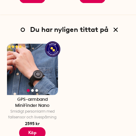
GPS MiniFinder Nano
USB-kabel + väggadapter
Halsband ingår ej.
Du har nyligen tittat på
Appen MiniFinder GO är på engelska
Övriga funktioner i appen:
Se platshistorik och möjlighet att ställa in virtuella staket.
Specifikationer
Färg: Svart
Vikt: 60 gram
Diameter: 4,1 cm
Höjd: 1,6 cm
Batteri: Litium-ion 600mAh
Batteritid: 32 timmar (5 sek intervall)
GPS-armband
MiniFinder Nano
GSM-band: 110－220V input, 5V output
Smidigt personlarm med
Minne: 16 MB (flash)
fallsensor och livespårning
LED: 2 st som indikerar GPS, GSM och spänning
2595 kr
Noggrannhet <10 m under öppen himmel
Köp
Drifttemperatur: -20°C to +60°C