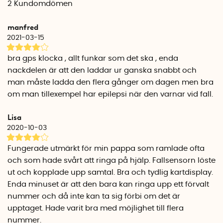
2
Kundomdömen
Du kan även själv larma dina anhöriga genom att hålla in
manfred
SOS-knappen på GPS-armbandet. GPS’en ringer då upp ett
2021-03-15
av de två nödnummer du lagt in i appen. Svarar inte
personen på det ena numret, ringer klockan automatiskt
bra gps klocka , allt funkar som det ska , enda
upp det andra numret så ni kan prata och höra varandra
nackdelen är att den laddar ur ganska snabbt och
genom den inbygga mikrofonen och högtalaren.
man måste ladda den flera gånger om dagen men bra
om man tillexempel har epilepsi när den varnar vid fall.
Teckna ett abonnemang
För att kunna använda GPSen behöver du teckna ett
Lisa
abonnemang hos tillverkaren. Abonnemanget gör att du
2020-10-03
kan använda GPS’en i hela EU/ESS-området och du tecknar
den samtidigt som du registrerar klockan på
Fungerade utmärkt för min pappa som ramlade ofta
my.minifinder.com
. Månadskostnaden beror på bindningstid
och som hade svårt att ringa på hjälp. Fallsensorn löste
samt om du önskar tillägget att GPS’en även ska fungera i
ut och kopplade upp samtal. Bra och tydlig kartdisplay.
resten av världen.
Enda minuset är att den bara kan ringa upp ett förvalt
nummer och då inte kan ta sig förbi om det är
GPS'en använder sig av ett eSiM, det vill säga ett litet chip,
som analyserar både hur du rör dig, var du rör dig och din
upptaget. Hade varit bra med möjlighet till flera
hastighet. Det kan även ta emot och ringa samtal. Du
nummer.