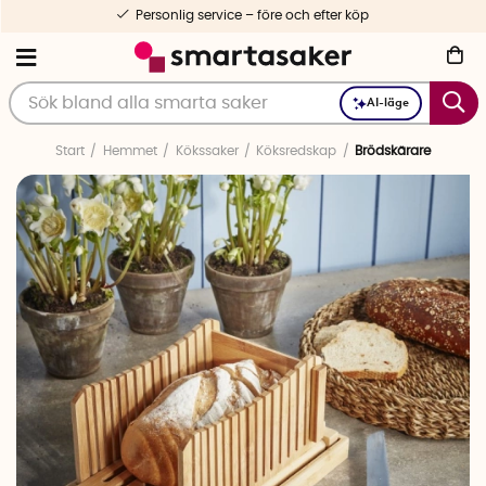
Personlig service – före och efter köp
AI-läge
Start
Hemmet
Kökssaker
Köksredskap
Brödskärare