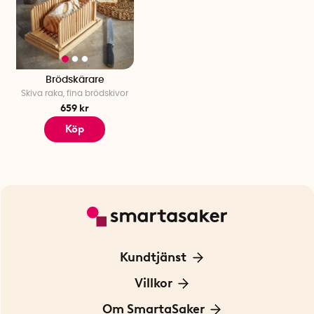
Brödskärare
Skiva raka, fina brödskivor
659 kr
Köp
Kundtjänst
Kontakta oss
Villkor
För Företag
Frakt och leverans
Om SmartaSaker