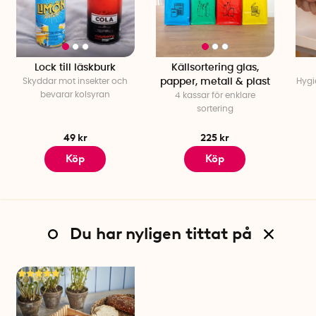
Lock till läskburk
Källsortering glas,
Skyddar mot insekter och
papper, metall & plast
Hygi
bevarar kolsyran
4 kassar för enklare
sortering
49 kr
225 kr
Köp
Köp
Du har nyligen tittat på