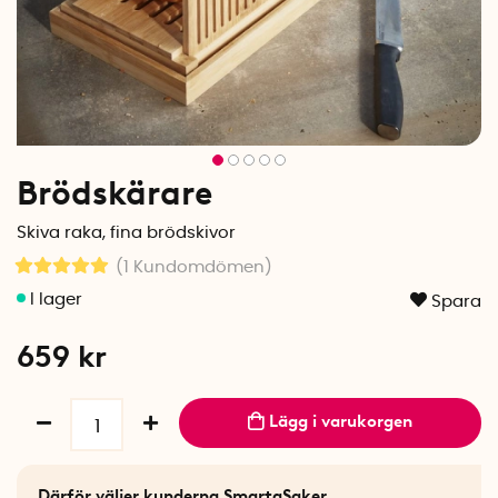
Brödskärare
Skiva raka, fina brödskivor
(1
Kundomdömen
)
Spara
659
kr
Lägg i varukorgen
Därför väljer kunderna SmartaSaker