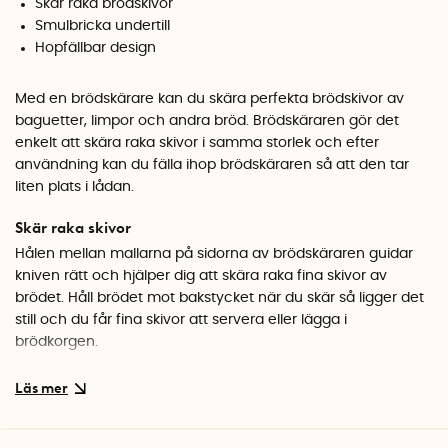
Skär raka brödskivor
Smulbricka undertill
Hopfällbar design
Med en brödskärare kan du skära perfekta brödskivor av
baguetter, limpor och andra bröd. Brödskäraren gör det
enkelt att skära raka skivor i samma storlek och efter
användning kan du fälla ihop brödskäraren så att den tar
liten plats i lådan.
Skär raka skivor
Hålen mellan mallarna på sidorna av brödskäraren guidar
kniven rätt och hjälper dig att skära raka fina skivor av
brödet. Håll brödet mot bakstycket när du skär så ligger det
still och du får fina skivor att servera eller lägga i
brödkorgen.
Variera tjockleken på brödskivorna
Du kan variera tjockleken på skivorna genom att flytta
bakstycket längs med trämallarna på sidan. Trämallarna (de