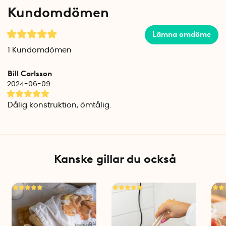
uppstickande träbitarna) har tre olika bredder; längst bak är
Kundomdömen
de 1,2 cm breda, i mitten är de 1 cm breda och längst fram
0,8 cm breda.
Lämna omdöme
När du vill skiva hela brödet i samma tjocklek, flyttar du
1
Kundomdömen
bakstycket till den tjocklek du önskar. Håll brödet mot
bakstycket och skär några brödskivor. Ta därefter bort de
Bill Carlsson
skurna brödskivorna, putta in brödet mot bakstycket och
2024-06-09
skär på nytt.
Dålig konstruktion, ömtålig.
Smulbricka undertill
I botten av brödskivaren finns hål så att brödsmulor och frön
från brödet kan trilla ner i smulbrickan undertill. Smulbrickan
gör det lättare att samla upp smulorna och tömma dem i
Kanske gillar du också
papperskorgen.
Hopfällbar, tar liten plats
Brödskäraren går att fälla ihop för att spara plats efter
användning. Ta loss bakstycket och fäll ner sidorna, lägg
sedan ner allt i smulbrickan. Brödskivaren är endast 5,5 cm
hög när den är hopfälld och får enklare plats i kökslådan.