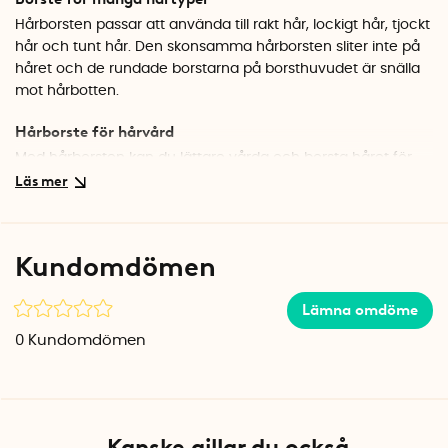
Hårborsten passar att använda till rakt hår, lockigt hår, tjockt
hår och tunt hår. Den skonsamma hårborsten sliter inte på
håret och de rundade borstarna på borsthuvudet är snälla
mot hårbotten.
Hårborste för hårvård
Med hårborsten kan du lättare vårda och borsta håret för
att få det fint och räta ut tovor. Du kan använda borsten
både när håret är torrt och när håret är fuktigt.
Hårborste som tål vatten
Kundomdömen
Vid behov kan du rengöra hårborsten genom att skölja den
under varmt vatten.
Lämna omdöme
Ergonomiskt handtag med bra grepp
0
Kundomdömen
Till skillnad från en liten borste, har Vitilitys hårborste ett
extra långt skaft och ett gummerat handtag som ger ett
riktigt bra grepp.
Specifikationer
Kanske gillar du också