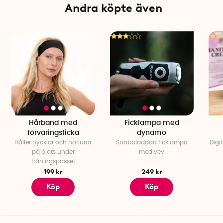
Andra köpte även
Hårband med
Ficklampa med
förvaringsficka
dynamo
Håller nycklar och hörlurar
Snabbladdad ficklampa
Digi
på plats under
med vev
träningspasset
199 kr
249 kr
Köp
Köp