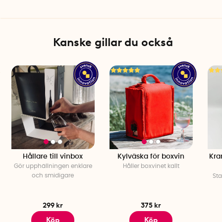
Kanske gillar du också
Hållare till vinbox
Kylväska för boxvin
Kra
Gör upphällningen enklare
Håller boxvinet kallt
och smidigare
Sta
299 kr
375 kr
Köp
Köp