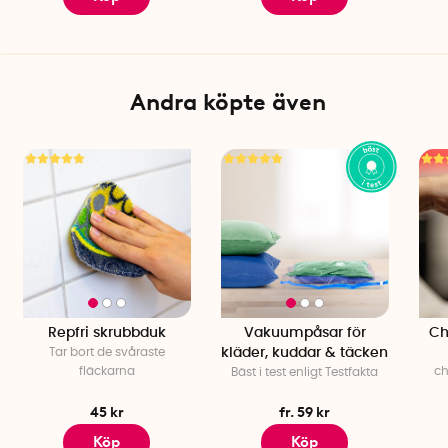
Andra köpte även
Repfri skrubbduk
Vakuumpåsar för
Ch
Tar bort de svåraste
kläder, kuddar & täcken
fläckarna
c
Bäst i test enligt Testfakta
45 kr
fr. 59 kr
Köp
Köp