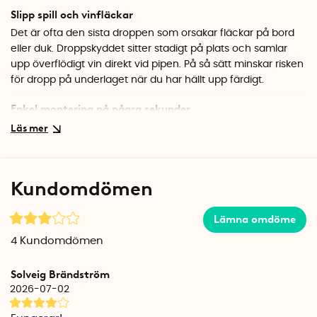
Slipp spill och vinfläckar
Det är ofta den sista droppen som orsakar fläckar på bord
eller duk. Droppskyddet sitter stadigt på plats och samlar
upp överflödigt vin direkt vid pipen. På så sätt minskar risken
för dropp på underlaget när du har hällt upp färdigt.
Enkel montering på några sekunder
Trä droppskyddet över plastpipen på vinboxen och fäst den
bakom pipens runda plastskiva. Placera det så att det inte
hänger direkt på själva pipen, utan sitter centrerat mellan
den runda plastskivan och kartongen. Monteringen tar bara
Kundomdömen
några sekunder och du kan lika enkelt ta av den för att
återanvända när boxen är tom.
Lämna omdöme
Svensktillverkad kvalitet
4
Kundomdömen
Dropcop tillverkas i Sverige med fokus på funktion och
hållbarhet. Den är tillverkad i mjuk silikon som sluter tätt runt
Solveig Brändström
plastpipen och är enkel att sätta på och ta av. Den är
2026-07-02
designad för att återanvändas och passar standardvinboxar
med rund plastpip.