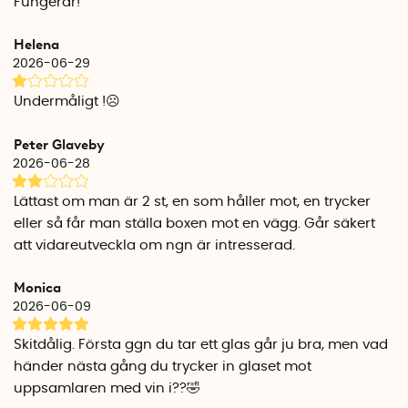
Fungerar!
Specifikationer
Helena
Material: Silikon
2026-06-29
Färg: Röd
Höjd: 6,5 cm
Undermåligt !☹️
Bredd: 6 cm
Djup: 2,5 cm
Peter Glaveby
Antal per förpackning: 1
2026-06-28
Tillverkningsland: Sverige
Svenska innovatörer:
Anna Lennström & Karin Svantesson
Lättast om man är 2 st, en som håller mot, en trycker
eller så får man ställa boxen mot en vägg. Går säkert
att vidareutveckla om ngn är intresserad.
Monica
2026-06-09
Skitdålig. Första ggn du tar ett glas går ju bra, men vad
händer nästa gång du trycker in glaset mot
uppsamlaren med vin i??🤣