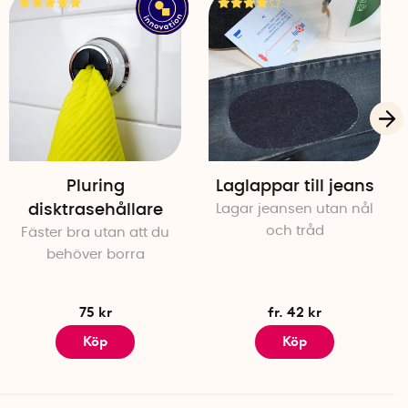
Pluring
Laglappar till jeans
disktrasehållare
Lagar jeansen utan nål
och tråd
Fäster bra utan att du
behöver borra
75 kr
fr. 42 kr
Köp
Köp