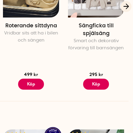
am
Roterande sittdyna
Sängficka till
Vridbar sits att ha i bilen
spjälsäng
och sängen
Smart och dekorativ
förvaring till barnsängen
499 kr
295 kr
Köp
Köp