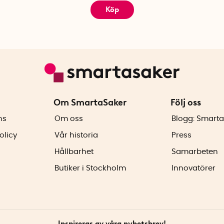
Köp
Om SmartaSaker
Följ oss
ns
Om oss
Blogg: Smarta
olicy
Vår historia
Press
Hållbarhet
Samarbeten
Butiker i Stockholm
Innovatörer
Inspireras av våra nyhetsbrev!