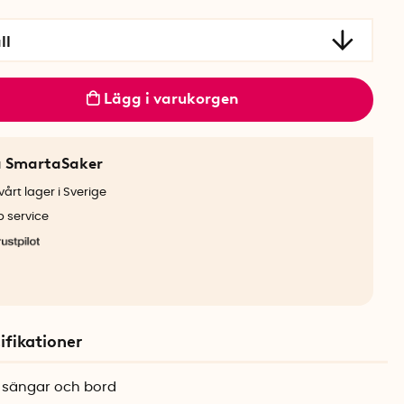
ll
Lägg i varukorgen
a SmartaSaker
årt lager i Sverige
b service
ifikationer
r, sängar och bord