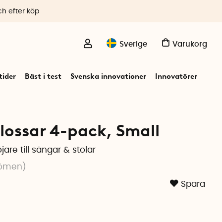
ch efter köp
Sverige
Varukorg
ider
Bäst i test
Svenska innovationer
Innovatörer
lossar 4-pack, Small
are till sängar & stolar
ömen
)
Spara