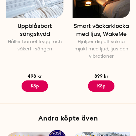
Bredd urfasning: 2,9 cm
Vikt: 1 st kloss väger 520 gr
Maxbelastning: 150 kg
Uppblåsbart
Smart väckarklocka
sängskydd
med ljus, WakeMe
Håller barnet tryggt och
Hjälper dig att vakna
säkert i sängen
mjukt med ljud, ljus och
vibrationer
498 kr
899 kr
Köp
Köp
Andra köpte även