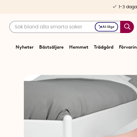
1-3 daga
AI-läge
Nyheter
Bästsäljare
Hemmet
Trädgård
Förvari