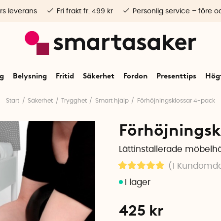
rs leverans
Fri frakt fr. 499 kr
Personlig service – före o
ng
Belysning
Fritid
Säkerhet
Fordon
Presenttips
Högt
Start
Säkerhet
Trygghet
Smart hjälp
Förhöjningsklossar 4-pack
Förhöjningsk
Lättinstallerade möbelhöj
(1
Kundomd
425
kr