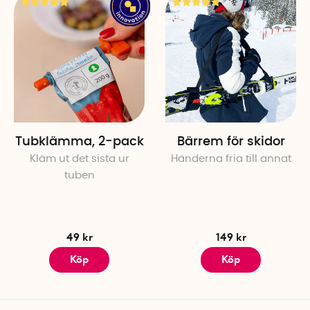
Tubklämma, 2-pack
Bärrem för skidor
Kläm ut det sista ur
Händerna fria till annat
tuben
49 kr
149 kr
Köp
Köp