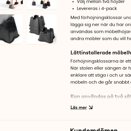
Välj mellan två höjder
Levereras i 4-pack
Med förhöjningsklossar under
lägga sig ner när du har ont
användas som möbelhöjare ti
andra möbler som du vill h
Lättinstallerade möbelh
Förhöjningsklossarna är et
När stolen eller sängen är hö
enklare att stiga i och ur s
möbeln och de går snabbt a
Kan användas på två sä
Förhöjningsklossarna har 
kanter. Stolsben och sängb
med max 2,9 cm bred sängkan
cm i höjd mellan den plana
Kundomdömen