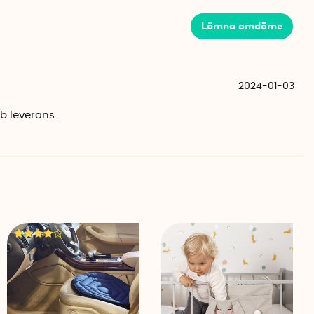
 du höjer upp möbler.
Lämna omdöme
i 4-pack
erkade av slitstark hårdplast säljs i ett 4-pack. Välj
om höjer upp möbeln 7 cm (Small) och lite högre klossar
2024-01-03
m (Large).
b leverans..
pack
 cm
x 9 cm
am
pack
cm
 23 cm
 x 9,7 cm