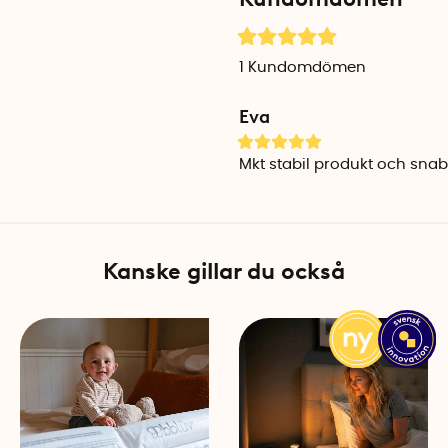
fyra förhöjningsklossar när
Finns i två höjder, säljs 
1
Kundomdömen
Förhöjningsklossarna är tillv
mellan lite lägre klossar s
Eva
som höjer upp möbeln 22 c
Mkt stabil produkt och snab
Förhöjningsklossar, Small 4-
Mått: 10 cm x 15 cm x 15 cm
Höjer upp möbeln: 7 cm / 8
Innermått högst upp: 9 cm 
Kanske gillar du också
Bredd urfasning: 2,9 cm
Vikt: 1 st kloss väger 180 gr
Maxbelastning: 150 kg
Förhöjningsklossar, Large 4-
Mått: 25,5 cm x 22 cm x 22 
Höjer upp möbeln: 22 cm /
Innermått högst upp: 9,7 cm