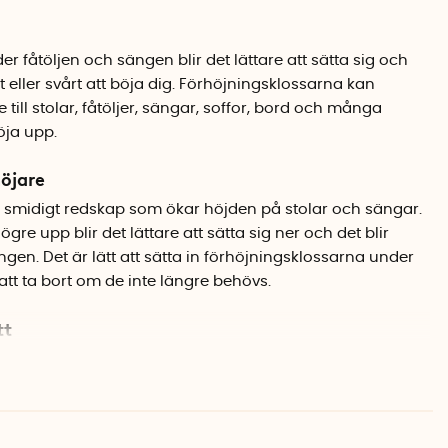
 fåtöljen och sängen blir det lättare att sätta sig och
 eller svårt att böja dig. Förhöjningsklossarna kan
ll stolar, fåtöljer, sängar, soffor, bord och många
öja upp.
öjare
t smidigt redskap som ökar höjden på stolar och sängar.
gre upp blir det lättare att sätta sig ner och det blir
ängen. Det är lätt att sätta in förhöjningsklossarna under
tt ta bort om de inte längre behövs.
tt
en plan ovansida, omgärdad av upphöjda och urfasade
en ställs ovanpå möbelklossens plana ovansida. Sängar
t kan ställas ner i de urfasade kanterna. Det skiljer 1
 ovansidan och de urfasade kanterna. Använd alltid alla