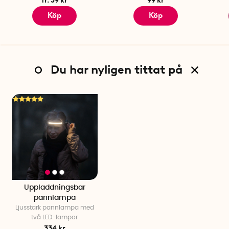
fr. 59 kr
99 kr
Laddningstid: ca 2,5 timmar
Köp
Köp
Ljuskälla huvudlampa: COB LED
Ljuskälla sidolampa: XPE LED
3,7V 1200 mAh, litium-polymerbatteri
USB-C kabel ingår.
CE märkt
Du har nyligen tittat på
Uppladdningsbar
pannlampa
Ljusstark pannlampa med
två LED-lampor
334 kr