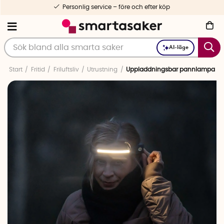
Personlig service – före och efter köp
AI-läge
Start
Fritid
Friluftsliv
Utrustning
Uppladdningsbar pannlampa