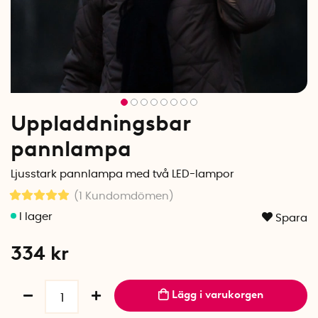
Uppladdningsbar
pannlampa
Ljusstark pannlampa med två LED-lampor
(1
Kundomdömen
)
Spara
334
kr
Lägg i varukorgen