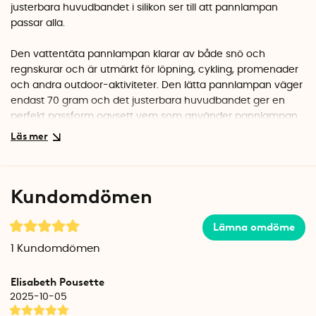
justerbara huvudbandet i silikon ser till att pannlampan
passar alla.
Den vattentäta pannlampan klarar av både snö och
regnskurar och är utmärkt för löpning, cykling, promenader
och andra outdoor-aktiviteter. Den lätta pannlampan väger
endast 70 gram och det justerbara huvudbandet ger en
perfekt passform oavsett vem som använder pannlampan.
Upp till 350 lumen ljusstyrka
Pannlampan har två lampor. En ljusstark LED-list vid pannan
och en lite mer energisnål sidolampa. LED-listen ger ett brett
Kundomdömen
och starkt ljus som kan lysa upp till 50 meter bort (230
graders ljusspridning, 350 lumen). Den lite mer energisnåla
sidolampan ger en mer riktad ljusstråle och är perfekt att
Lämna omdöme
använda när du inte behöver lika mycket ljus.
1
Kundomdömen
Stäng av och på med en knapp
Elisabeth Pousette
Med ON/OFF-knappen på sidan sätter du på och stänger av
2025-10-05
lampan. Du använder även samma knapp för att växla