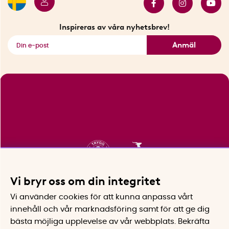
Innovatörer
Bästsäljare
Fyndhörnan
Inspireras av våra nyhetsbrev!
Se alla smarta saker
Anmäl
Vi bryr oss om din integritet
Vi använder cookies för att kunna anpassa vårt
innehåll och vår marknadsföring samt för att ge dig
bästa möjliga upplevelse av vår webbplats.
Bekräfta