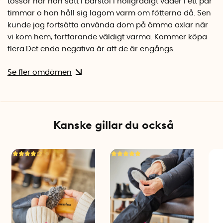
tossor när hon satt i bärstol i nollgradigt väder i ett par
timmar o hon håll sig lagom varm om fötterna då. Sen
kunde jag fortsätta använda dom på ömma axlar när
vi kom hem, fortfarande väldigt varma. Kommer köpa
flera.Det enda negativa är att de är engångs.
Se fler omdömen
Kanske gillar du också