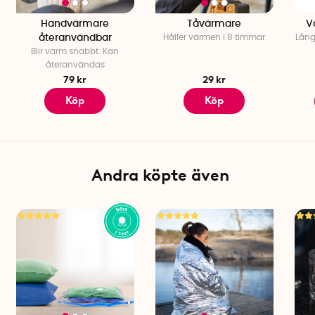
Handvärmare
Tåvärmare
V
återanvändbar
Håller värmen i 8 timmar
Lång
Blir varm snabbt. Kan
återanvändas
79 kr
29 kr
Köp
Köp
Andra köpte även