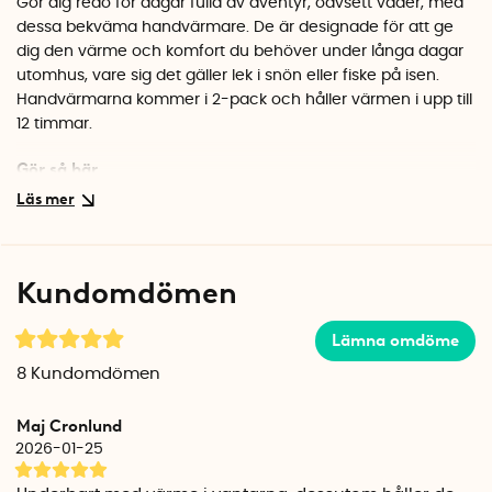
Gör dig redo för dagar fulla av äventyr, oavsett väder, med
dessa bekväma handvärmare. De är designade för att ge
dig den värme och komfort du behöver under långa dagar
utomhus, vare sig det gäller lek i snön eller fiske på isen.
Handvärmarna kommer i 2-pack och håller värmen i upp till
12 timmar.
Gör så här
Öppna påsen för att aktivera handvärmarna. Värmarna
aktiveras direkt när de kommer i kontakt med syre och
bygger därefter naturligt upp värmen över ett par minuter.
Handvärmarna håller en medeltemperatur på ca 55 °C och
Kundomdömen
håller värmen upp till 12 timmar.
Lämna omdöme
Efter användning är handvärmarna förbrukade och sorteras
som hushållssopor.
8
Kundomdömen
Förpackningen innehåller 2st handvärmare, en för varje
hand.
Maj Cronlund
2026-01-25