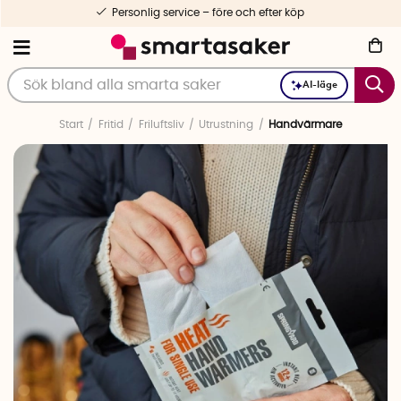
Personlig service – före och efter köp
AI-läge
Start
Fritid
Friluftsliv
Utrustning
Handvärmare