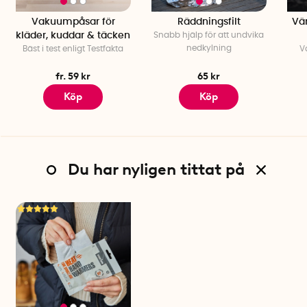
Vakuumpåsar för
Räddningsfilt
Vä
kläder, kuddar & täcken
Snabb hjälp för att undvika
nedkylning
Bäst i test enligt Testfakta
V
fr. 59 kr
65 kr
Köp
Köp
Du har nyligen tittat på