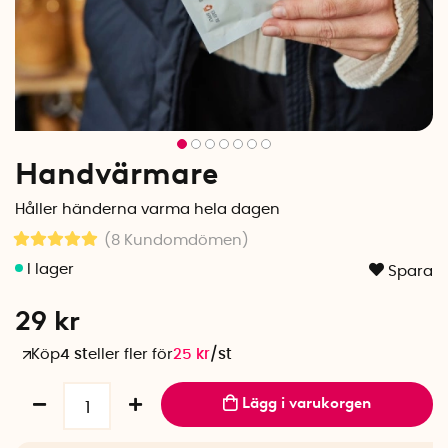
Handvärmare
Håller händerna varma hela dagen
(8
Kundomdömen
)
Spara
29
kr
Köp
4 st
eller fler för
25
kr
/
st
Lägg i varukorgen