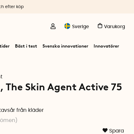
ch efter köp
Sverige
Varukorg
ider
Bäst i test
Svenska innovationer
Innovatörer
t
, The Skin Agent Active 75
avsår från kläder
dömen
)
Spara