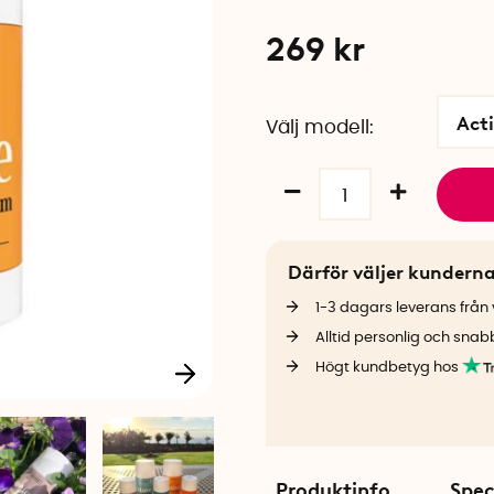
269
kr
Act
Välj modell
Därför väljer kundern
1-3 dagars leverans från v
Alltid personlig och snab
Högt kundbetyg hos
Produktinfo
Spec