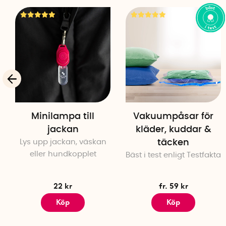
Minilampa till
Vakuumpåsar för
jackan
kläder, kuddar &
Lys upp jackan, väskan
täcken
eller hundkopplet
Bäst i test enligt Testfakta
22 kr
fr. 59 kr
Köp
Köp