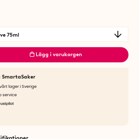
ive 75ml
Lägg i varukorgen
a SmartaSaker
årt lager i Sverige
b service
ifikationer