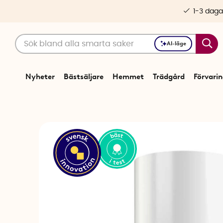
1-3 daga
AI-läge
Nyheter
Bästsäljare
Hemmet
Trädgård
Förvari