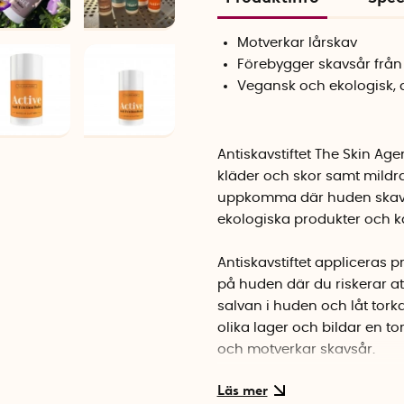
Motverkar lårskav
Förebygger skavsår från
Vegansk och ekologisk, 
Antiskavstiftet The Skin Ag
kläder och skor samt mildra
uppkomma där huden skaver.
ekologiska produkter och k
Antiskavstiftet appliceras pr
på huden där du riskerar at
salvan i huden och låt tor
olika lager och bildar en 
och motverkar skavsår.
The Skin Agent består av s