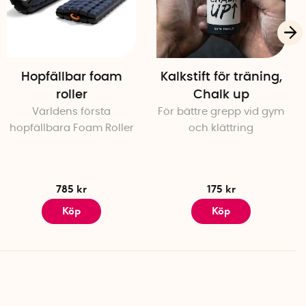
Hopfällbar foam
Kalkstift för träning,
roller
Chalk up
Världens första
För bättre grepp vid gym
hopfällbara Foam Roller
och klättring
785 kr
175 kr
Köp
Köp