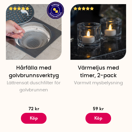
Hårfälla med
Värmeljus med
golvbrunnsverktyg
timer, 2-pack
Lättrensat duschfilter för
Varmvit mysbelysning
golvbrunnen
72 kr
59 kr
Köp
Köp