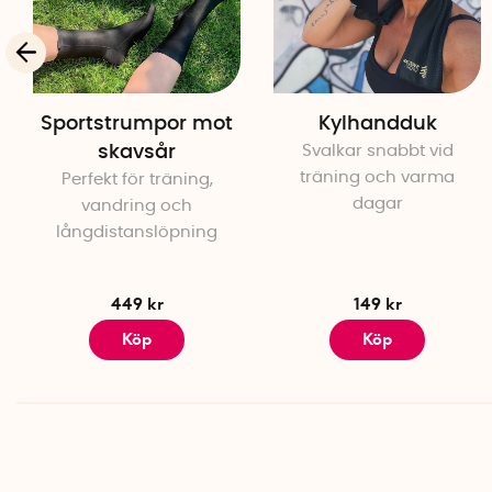
Sportstrumpor mot
Kylhandduk
skavsår
Svalkar snabbt vid
träning och varma
Perfekt för träning,
dagar
vandring och
långdistanslöpning
449 kr
149 kr
Köp
Köp