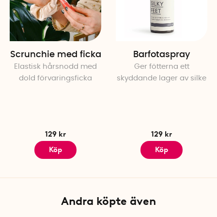
Scrunchie med ficka
Barfotaspray
Elastisk hårsnodd med
Ger fötterna ett
dold förvaringsficka
skyddande lager av silke
129 kr
129 kr
Köp
Köp
Andra köpte även