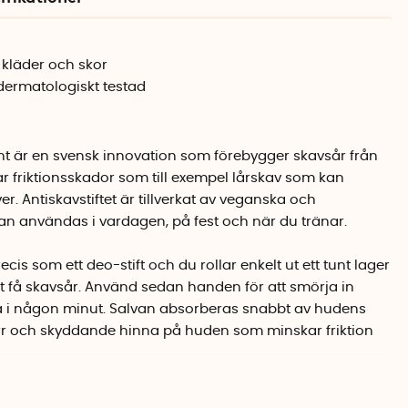
 kläder och skor
dermatologiskt testad
ent är en svensk innovation som förebygger skavsår från
r friktionsskador som till exempel lårskav som kan
 Antiskavstiftet är tillverkat av veganska och
an användas i vardagen, på fest och när du tränar.
ecis som ett deo-stift och du rollar enkelt ut ett tunt lager
t få skavsår. Använd sedan handen för att smörja in
ka i någon minut. Salvan absorberas snabbt av hudens
torr och skyddande hinna på huden som minskar friktion
ammansatta fettsyror som är återfuktande och låter