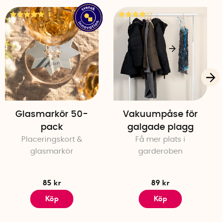
Glasmarkör 50-
Vakuumpåse för
pack
galgade plagg
Placeringskort &
Få mer plats i
glasmarkör
garderoben
85 kr
89 kr
Köp
Köp