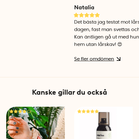
skaver eller där rodnader ka
Natalia
Antiskavstift Comfort
– Hud 
Det bästa jag testat mot lår
Antiskavstiftet Comfort an
dagen, fast man svettas och
mot huden. Comfort är perf
Kan äntligen gå ut med h
kalsonger kan skava. Kan äv
hem utan lårskav! 😍
vaxning.
Se fler omdömen
Om du har torr hud som utsät
på igen under dagen. Andra
Antiskavstiftet ska förvara 
Kanske gillar du också
smälta. The Skin Agent tillve
Antiskavstift bäst i test
Antiskavstiftet The Skin Age
Beauty Awards som delas u