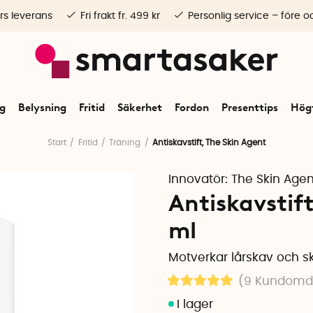
rs leverans
Fri frakt fr. 499 kr
Personlig service – före o
ng
Belysning
Fritid
Säkerhet
Fordon
Presenttips
Högt
Start
Fritid
Träning
Antiskavstift, The Skin Agent
Innovatör:
The Skin Agen
Antiskavstift
ml
Motverkar lårskav och sk
(9
Kundom