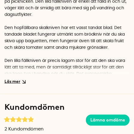
på picknicken. Den lilla fällkniven är enkel att fälla in och ut,
väger lätt och är smidig att bära med sig på vandring och
dagsutflykter.
Den hopfällbara skalkniven har ett vasst tandat blad. Det
tandade bladet fungerar utmärkt som brödkniv när du ska
skiva upp baguetten, men fungerar även till att skala frukt
och skära tomater samt andra mjukare grönsaker.
Den lilla fällkniven är precis lagom stor för att den ska vara
lätt att ta med, men är samtidigt tillräckligt stor för att den
ska ligga bra i handen när du skär. Det ergonomiska
handtaget är tillverkat i slitstark PP-plast och finns i flera fina
färger.
Lätt att fälla ihop
Kundomdömen
När du fäller upp knivbladet låser det sig i sitt utfällda läge.
För att låsa upp bladet och fälla ihop kniven igen, trycker du
Lämna omdöme
låset åt sidan där det står "PRESS". Håll in PRESS och fäll
manuellt tillbaka bladet. Det sitter ingen fjädermekanik i
2
Kundomdömen
kniven, utan du fäller säkert tillbaka bladet manuellt i din