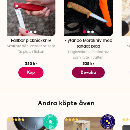
Modell: Victorinox Swiss Classic
Vikt: 42 gram
Blad: Räfflat blad (tandat)
Fällbar picknickkniv
Flytande Morakniv med
Skalkniv från Victorinox som
tandat blad
S
får plats i fickan
Högkvalitativ friluftskniv
som flyter i vatten
350 kr
325 kr
Köp
Bevaka
Andra köpte även