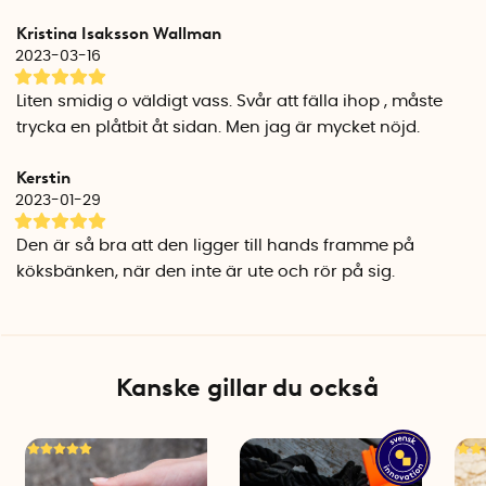
egen takt.
Kristina Isaksson Wallman
2023-03-16
Schweizisk kvalitet
Knivarna tillverkas i Schweiz av det schweiziska företaget
Liten smidig o väldigt vass. Svår att fälla ihop , måste
Victorinox som har mer än 130 års erfarenhet av att tillverka
trycka en plåtbit åt sidan. Men jag är mycket nöjd.
högkvalitativa knivar. Det tandade knivbladet är tillverkat av
rostfritt stål av hög kvalitet. Picknickkniven kan diskas i
Kerstin
diskmaskinen.
2023-01-29
Finns även med rakt blad
Den är så bra att den ligger till hands framme på
Picknickkniven Victorinox Swiss Classic finns även med rakt
köksbänken, när den inte är ute och rör på sig.
blad.
Här kan du köpa
Fällbar picknickkniv med rakt blad->
Specifikationer
Längd: 13 cm / 23,2 cm
Kanske gillar du också
Bladlängd: 10,5 cm
Höjd: 2,4 cm
Bredd: 1,3 cm
Material: Rostfritt stål, PP-plast