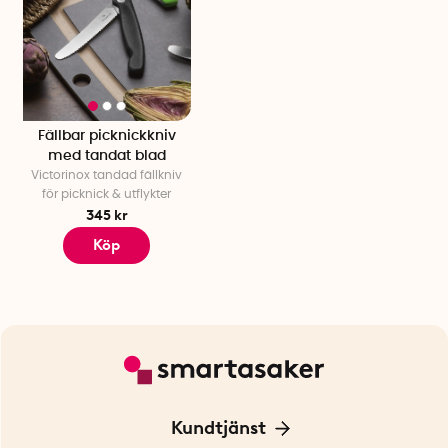
Fällbar picknickkniv
med tandat blad
Victorinox tandad fällkniv
för picknick & utflykter
345 kr
Köp
Kundtjänst