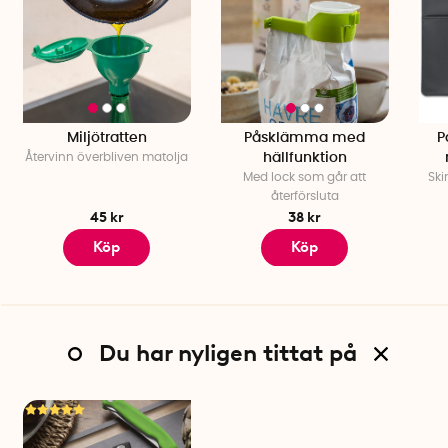
Miljötratten
Påsklämma med
P
Återvinn överbliven matolja
hällfunktion
Med lock som går att
Ski
återförsluta
45 kr
38 kr
Köp
Köp
Du har nyligen tittat på