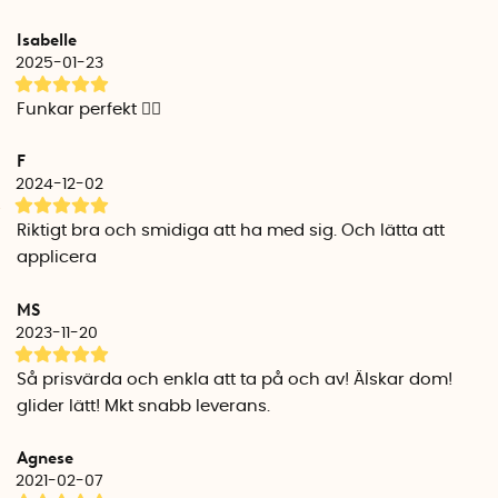
formen.
Isabelle
3. Justera in bygeln i något av hålen så att bygeln är
2025-01-23
placerad bakom hjulet.
4. Fäll bygeln framåt över bakdelen av barnvagnshjulet.
Funkar perfekt 👌🏼
5. Spänn fast bygeln genom att föra spännbandet genom
öglan framför den böjda formen, samt dra åt spännbandet
F
så att hjulet sitter stadigt fast i skidan. Testa gärna skidorna
2024-12-02
på andra hjul så som hjul till skottkärran, rullstolen eller
skrindan.
Riktigt bra och smidiga att ha med sig. Och lätta att
applicera
MS
2023-11-20
Så prisvärda och enkla att ta på och av! Älskar dom!
glider lätt! Mkt snabb leverans.
Agnese
2021-02-07