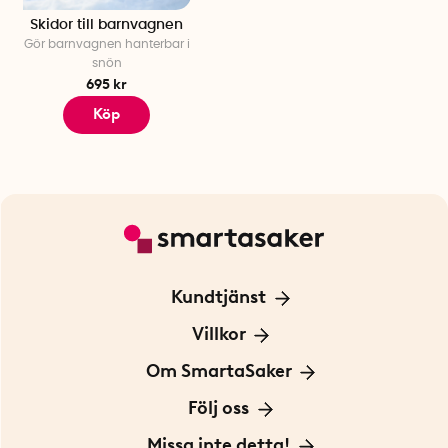
Skidor till barnvagnen
Gör barnvagnen hanterbar i
snön
695 kr
Köp
Kundtjänst
Kontakta oss
Villkor
För Företag
Frakt och leverans
Om SmartaSaker
Personuppgiftspolicy
Om oss
Följ oss
Köpvillkor
Vår historia
Blogg: Smarta tips
Missa inte detta!