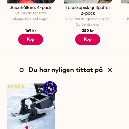
Juicehållare, 4-pack
Teleskopisk grillgaffel
Spillskydd för små
2-pack
juicepaket med sugrör
Justerbar längd mellan 22–
B
55 centimeter
169 kr
250 kr
Köp
Köp
Du har nyligen tittat på