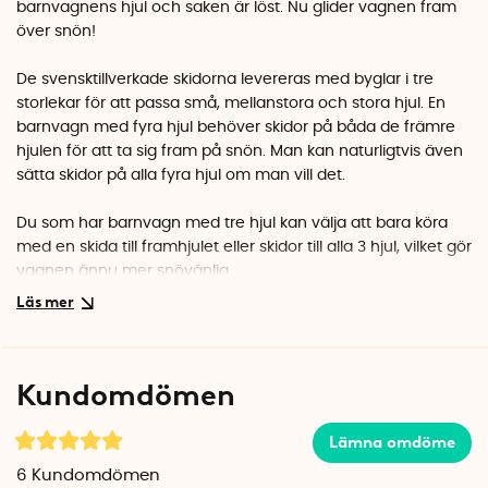
barnvagnens hjul och saken är löst. Nu glider vagnen fram
över snön!
De svensktillverkade skidorna levereras med byglar i tre
storlekar för att passa små, mellanstora och stora hjul. En
barnvagn med fyra hjul behöver skidor på båda de främre
hjulen för att ta sig fram på snön. Man kan naturligtvis även
sätta skidor på alla fyra hjul om man vill det.
Du som har barnvagn med tre hjul kan välja att bara köra
med en skida till framhjulet eller skidor till alla 3 hjul, vilket gör
vagnen ännu mer snövänlig.
Svensktillverkade från AXSO, passar alla barnvagnar och är
väldigt enkla att montera.
Säljs i 2-pack.
Kundomdömen
Så här monterar du enkelt och snabbt barnvagnsskidorna:
1. Montera spännbanden på en bygel som passar i storlek till
Lämna omdöme
barnvagnshjulet.
6
Kundomdömen
2. Placera barnvagnsshjulet mot framkanten på den böjda