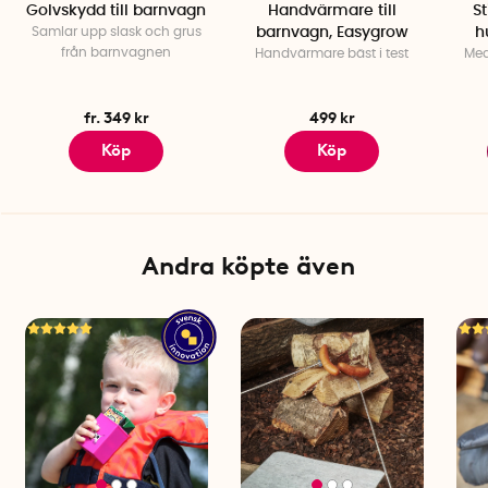
Golvskydd till barnvagn
Handvärmare till
S
Samlar upp slask och grus
barnvagn, Easygrow
h
från barnvagnen
Handvärmare bäst i test
Med
fr. 349 kr
499 kr
Köp
Köp
Andra köpte även