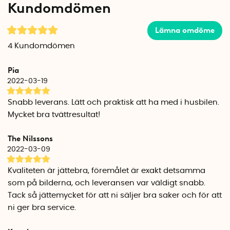
Kundomdömen
Scrubba är perfekt för många olika tillfällen, inte bara på
Lämna omdöme
långa vandringsturer! Ta med Scrubba på affärsresan, i
segelbåten och husvagnen, till campingen eller när du
4
Kundomdömen
backpackar! Genom att alltid ha tillgång till en tvättmaskin
kan du packa färre kläder och göra packningen lättare. Du
Pia
kan även använda Scrubba som en hink eller en torrpåse
2022-03-19
som du kan förvara vattenkänsliga saker i på resan.
Snabb leverans. Lätt och praktisk att ha med i husbilen.
Ash Newland från Australien kom på idén till Scrubba 2010
Mycket bra tvättresultat!
när han reste runt världen för att bland annat bestiga
Kilimanjaro. Han ställdes inför utmaningen att behöva packa
The Nilssons
lätt och samtidigt kunna tvätta de få ombyten han hade
2022-03-09
med sig. Ash kombinerade den beprövade tvättbrädan med
en vattentät påse och efter några prototyper var den
Kvaliteten är jättebra, föremålet är exakt detsamma
moderna och portabla tvättmaskinen Scrubba uppfunnen!
som på bilderna, och leveransen var väldigt snabb.
Tack så jättemycket för att ni säljer bra saker och för att
Företaget Scrubba stödjer flera projekt som hjälper utsatta
ni ger bra service.
områden i världen att få tillgång till rent vatten. I dagsläget
har de donerat pengar till olika vattenprojekt i Kenya,