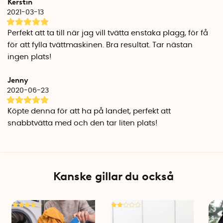
Kerstin
Bangladesh och Etiopien.
2021-03-13
Den portabla tvättmaskinen finns i två praktiska storlekar
Perfekt att ta till när jag vill tvätta enstaka plagg, för få
som är enkla att ta med i packningen, Scrubba Wash Bag
för att fylla tvättmaskinen. Bra resultat. Tar nästan
och Scrubba Mini.
ingen plats!
Scrubba Wash Bag
Rymmer: Två T-shirts och två par underkläder
Jenny
Vikt: ca 145 gram
2020-06-23
Mått utfälld: 54 cm x 32 cm när den ligger platt
Köpte denna för att ha på landet, perfekt att
Mått hopvikt: 16 cm x 6 cm x 6 cm när den är hopvikt
Vattenåtgång: ca 3-6 liter vatten/tvätt
snabbtvätta med och den tar liten plats!
Scrubba Mini
Rymmer: En T-shirt eller ett par underkläder
Vikt: 70 gram
Kanske gillar du också
Mått utfälld: 36 cm x 23 cm
Mått hopvikt: 11 cm x 5 cm x 4 cm
Vattenåtgång: ca 1-2 liter vatten/tvätt
Använd endast biologiskt nedbrytbart tvättmedel när du