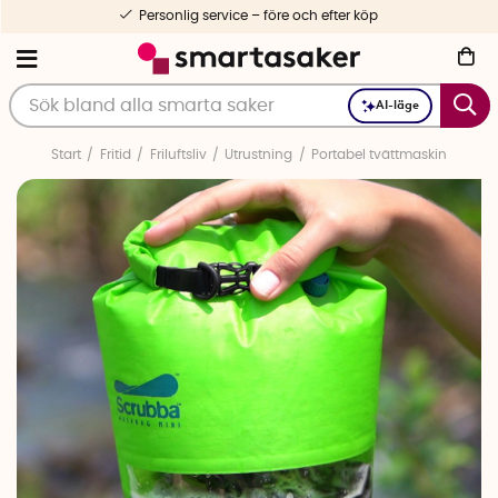
Personlig service – före och efter köp
AI-läge
Start
Fritid
Friluftsliv
Utrustning
Portabel tvättmaskin