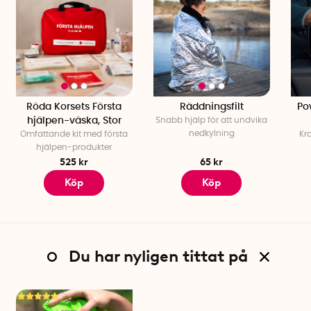
Röda Korsets Första
Räddningsfilt
Po
hjälpen-väska, Stor
Snabb hjälp för att undvika
nedkylning
Omfattande kit med första
Kr
hjälpen-produkter
525 kr
65 kr
Köp
Köp
Du har nyligen tittat på