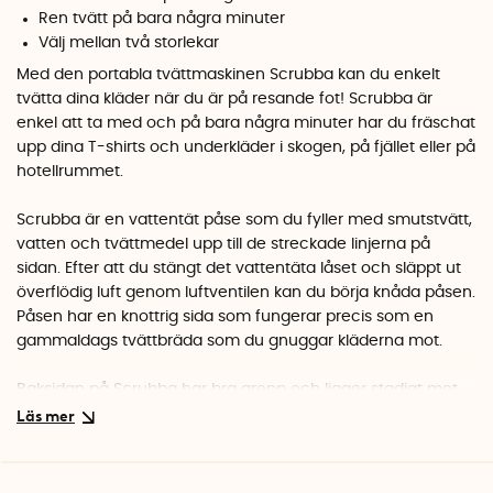
Ren tvätt på bara några minuter
Välj mellan två storlekar
Med den portabla tvättmaskinen Scrubba kan du enkelt
tvätta dina kläder när du är på resande fot! Scrubba är
enkel att ta med och på bara några minuter har du fräschat
upp dina T-shirts och underkläder i skogen, på fjället eller på
hotellrummet.
Scrubba är en vattentät påse som du fyller med smutstvätt,
vatten och tvättmedel upp till de streckade linjerna på
sidan. Efter att du stängt det vattentäta låset och släppt ut
överflödig luft genom luftventilen kan du börja knåda påsen.
Påsen har en knottrig sida som fungerar precis som en
gammaldags tvättbräda som du gnuggar kläderna mot.
Baksidan på Scrubba har bra grepp och ligger stadigt mot
marken under tiden du gnuggar tvätten. Genom det
transparenta fönstret ser du hur det löddrar om tvättmedlet
och efter bara några minuter är tvätten klar, redo att sköljas
ur och hängas upp på tork!