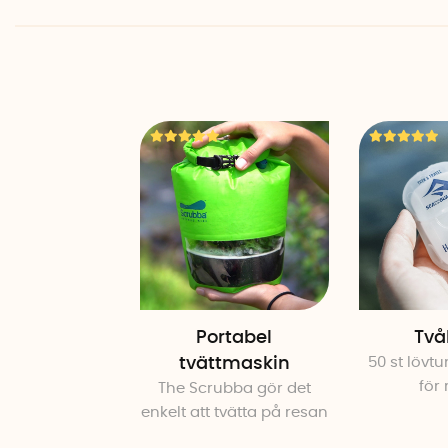
Portabel
Två
tvättmaskin
50 st lövt
för
The Scrubba gör det
enkelt att tvätta på resan