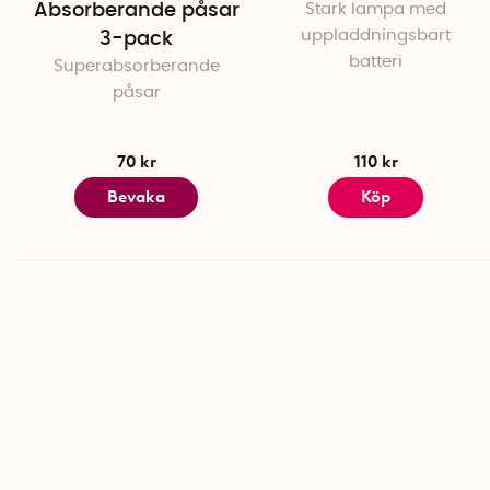
Absorberande påsar
Stark lampa med
uppladdningsbart
3-pack
batteri
Superabsorberande
påsar
70 kr
110 kr
Bevaka
Köp