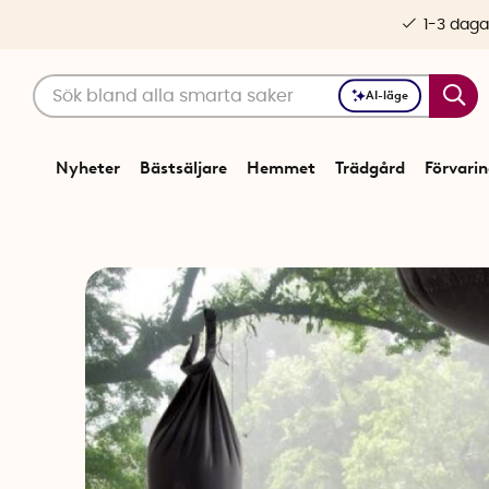
1-3 daga
AI-läge
Nyheter
Bästsäljare
Hemmet
Trädgård
Förvari