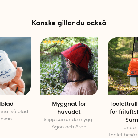
Kanske gillar du också
lblad
Myggnät för
Toalettrul
unna tvålblad
huvudet
för frilufts
 resan
Slipp surrande mygg i
Sum
ögon och öron
Underl
toalettbesök