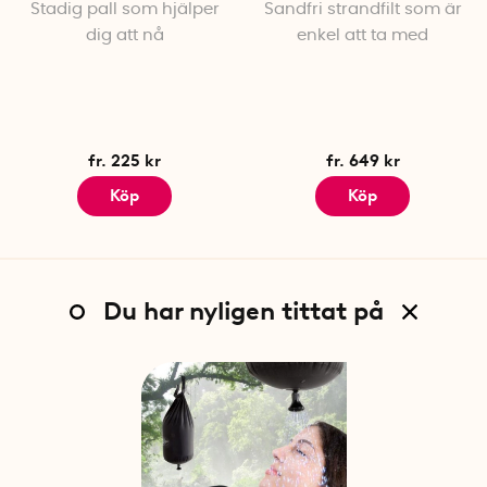
Stadig pall som hjälper
Sandfri strandfilt som är
dig att nå
enkel att ta med
fr. 225 kr
fr. 649 kr
Köp
Köp
Du har nyligen tittat på