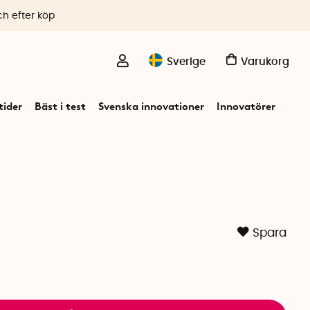
ch efter köp
Sverige
Varukorg
ider
Bäst i test
Svenska innovationer
Innovatörer
Spara