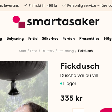
rs leverans
Fri frakt fr. 499 kr
Personlig service – före o
ng
Belysning
Fritid
Säkerhet
Fordon
Presenttips
Högt
Start
Fritid
Friluftsliv
Utrustning
Fickdusch
Fickdusch
Duscha var du vill
335
kr