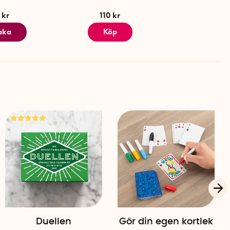
 kr
110 kr
aka
Köp
Duellen
Gör din egen kortlek