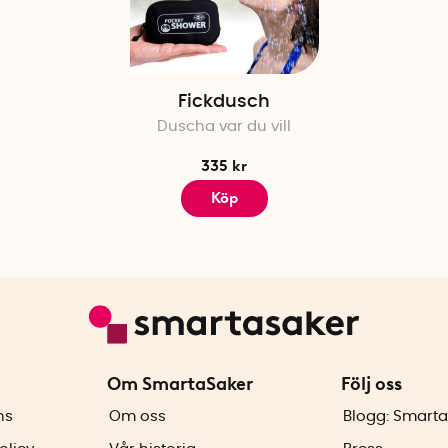
Fickdusch
Duscha var du vill
335 kr
Köp
Om SmartaSaker
Följ oss
ns
Om oss
Blogg: Smarta