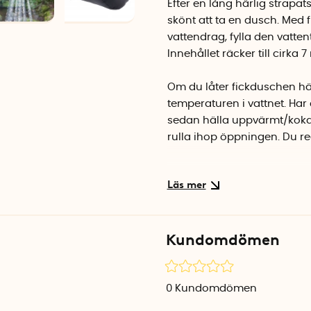
Efter en lång härlig strapat
skönt att ta en dusch. Med 
vattendrag, fylla den vatte
Innehållet räcker till cirka
Om du låter fickduschen hä
temperaturen i vattnet. Har
sedan hälla uppvärmt/kokan
rulla ihop öppningen. Du re
Fickduschen är gjord av va
som extra packsäck.
Kundomdömen
0
Kundomdömen