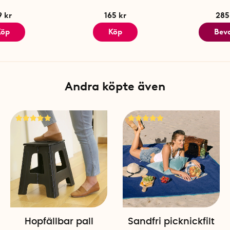
9 kr
165 kr
285
Köp
Köp
Bev
Andra köpte även
Hopfällbar pall
Sandfri picknickfilt