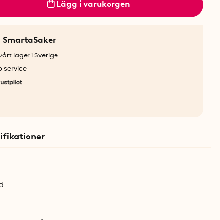
Lägg i varukorgen
a SmartaSaker
årt lager i Sverige
b service
ifikationer
d