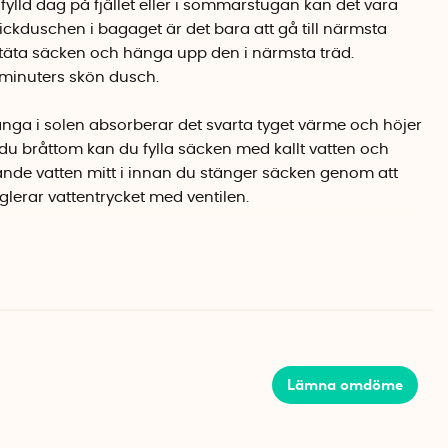
sfylld dag på fjället eller i sommarstugan kan det vara
fickduschen i bagaget är det bara att gå till närmsta
ntäta säcken och hänga upp den i närmsta träd.
 7 minuters skön dusch.
nga i solen absorberar det svarta tyget värme och höjer
 du bråttom kan du fylla säcken med kallt vatten och
de vatten mitt i innan du stänger säcken genom att
glerar vattentrycket med ventilen.
ttentätt tyg och när den är tom kan du även använda den
Lämna omdöme