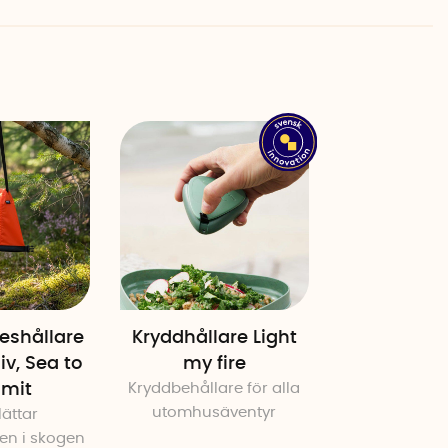
leshållare
Kryddhållare Light
liv, Sea to
my fire
mit
Kryddbehållare för alla
utomhusäventyr
ättar
en i skogen