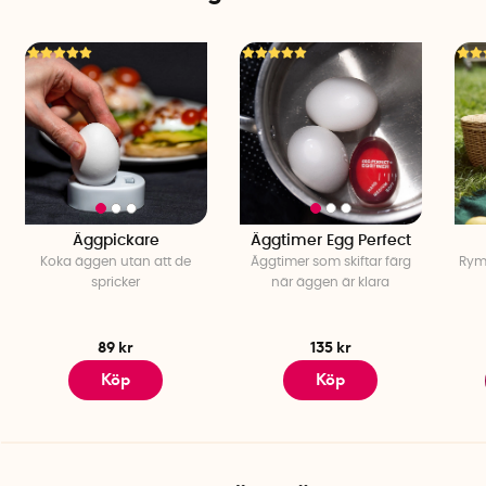
Äggpickare
Äggtimer Egg Perfect
Koka äggen utan att de
Äggtimer som skiftar färg
Ryml
spricker
när äggen är klara
89 kr
135 kr
Köp
Köp