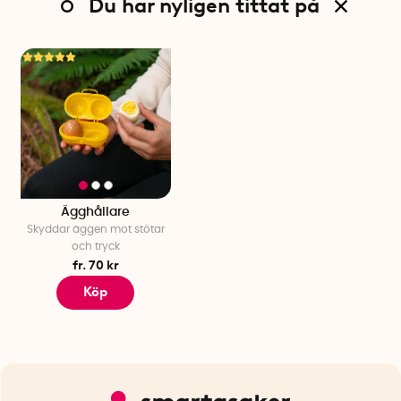
Du har nyligen tittat på
Ägghållare
Skyddar äggen mot stötar
och tryck
fr. 70 kr
Köp