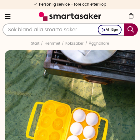
Personlig service – före och efter köp
AI-läge
Start
Hemmet
Kökssaker
Ägghållare