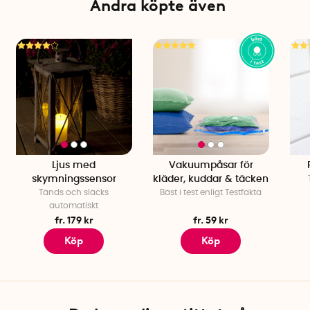
Andra köpte även
Ljus med
Vakuumpåsar för
skymningssensor
kläder, kuddar & täcken
Tänds och släcks
Bäst i test enligt Testfakta
automatiskt
fr. 179 kr
fr. 59 kr
Köp
Köp