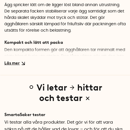
Ägg spricker lätt om de ligger löst bland annan utrustning.
De separata facken stabiliserar varje ägg samtidigt som det
hårda skalet skyddar mot tryck och stötar. Det gör
ägghållaren särskilt lämpad för friluftsliv där packningen ofta
utsätts för rörelse och belastning.
Kompakt och lätt att packa
Den kompakta formen gör att ägghållaren tar minimalt med
plats bland övrig utrustning. Den låga vikten gör att den inte
tynger ner i onödan, vilket är en fördel när du vill packa
smart och effektivt.
Specifikationer
Vi letar
hittar
Material: PP-plast
Färg: Gul
och testar
Mått, 2 ägg: Ca 16×8×7,5 cm
Mått, 6 ägg: Ca 26,5×15×5 cm
Antal per förpackning: 1
SmartaSaker testar
Vi testar alla våra produkter. Det gör vi för att vara
säkra på att de håller vad de lovar – och för att du ska