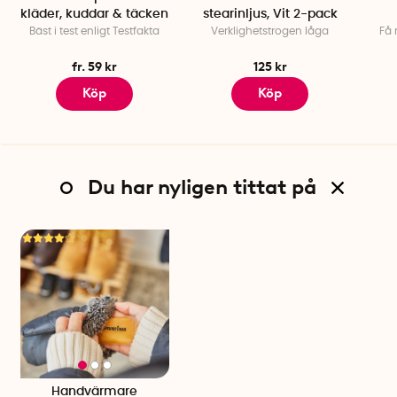
kläder, kuddar & täcken
stearinljus, Vit 2-pack
Bäst i test enligt Testfakta
Verklighetstrogen låga
Få 
fr. 59 kr
125 kr
Köp
Köp
Du har nyligen tittat på
Handvärmare