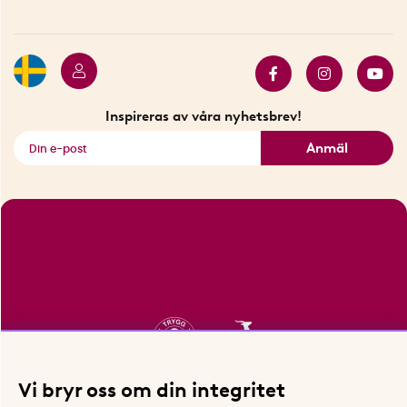
Betalning
Hållbarhet
Press
Presentkort
Butiker i Stockholm
Samarbeten
Bäst i test
Innovatörer
Bästsäljare
Fyndhörnan
Inspireras av våra nyhetsbrev!
Se alla smarta saker
Anmäl
Vi bryr oss om din integritet