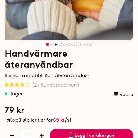
Handvärmare
återanvändbar
Blir varm snabbt. Kan återanvändas
(27
Kundomdömen
)
Spara
79
kr
Köp
3 st
eller fler för
69
kr
/
st
Lägg i varukorgen