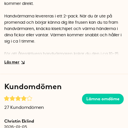
kommer direkt.
Handvärmarna levereras i ett 2-pack. När du är ute på
promenad och börjar känna dig lite frusen kan du ta fram
handvärmaren, knäcka kiselchipet och värma händerna i
dina fickor eller vantar. Värmen kommer snabbt och håller i
sig i ca 1 timme.
För att återaktivera handvärmaren kokar du den i ca 10-15
min till dess att den återfått sin mjuka och geléaktiga
konsistens. Handvärmarna från Springyard är flergångs och
kan återanvändas hundratals gånger innan de förlorar sin
verkan.
Kundomdömen
En förpackning innehåller 2 st återanvändbara
handvärmare från Springyard.
Lämna omdöme
27
Kundomdömen
Christin Eklind
2026-01-05