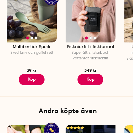
Multibestick Spork
Picknickfilt i fickformat
Sked, kniv och gaffel i ett
Superlätt, slitstark och
vattentät picknickfilt
Sla
39 kr
349 kr
Köp
Köp
Andra köpte även