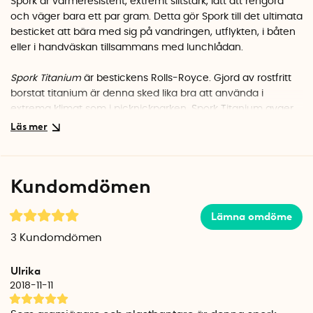
Spork är värmeresistent, extremt slitstark, lätt att rengöra
och väger bara ett par gram. Detta gör Spork till det ultimata
besticket att bära med sig på vandringen, utflykten, i båten
eller i handväskan tillsammans med lunchlådan.
Spork Titanium
är bestickens Rolls-Royce. Gjord av rostfritt
borstat titanium är denna sked lika bra att använda i
extrema klimat som i picknickparken. Spork Titanium avger
ingen metallisk smak och går utmärkt att diska i
diskmaskinen.
Sport Titanium tillverkas i Västervik.
Kundomdömen
Lämna omdöme
3
Kundomdömen
Ulrika
2018-11-11