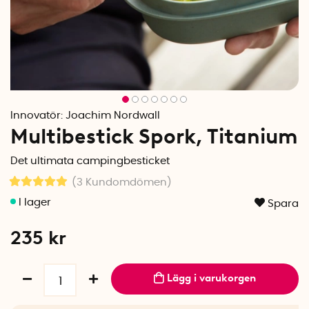
Innovatör:
Joachim Nordwall
Multibestick Spork, Titanium
Det ultimata campingbesticket
(3
Kundomdömen
)
Spara
235
kr
Lägg i varukorgen