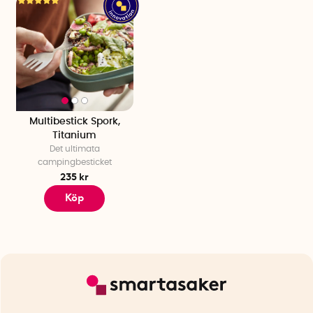
Multibestick Spork,
Titanium
Det ultimata
campingbesticket
235 kr
Köp