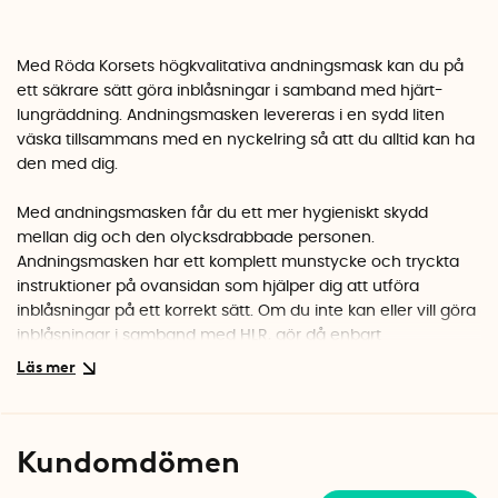
Med Röda Korsets högkvalitativa andningsmask kan du på
ett säkrare sätt göra inblåsningar i samband med hjärt-
lungräddning. Andningsmasken levereras i en sydd liten
väska tillsammans med en nyckelring så att du alltid kan ha
den med dig.
Med andningsmasken får du ett mer hygieniskt skydd
mellan dig och den olycksdrabbade personen.
Andningsmasken har ett komplett munstycke och tryckta
instruktioner på ovansidan som hjälper dig att utföra
inblåsningar på ett korrekt sätt. Om du inte kan eller vill göra
inblåsningar i samband med HLR, gör då enbart
kompressioner.
Den lilla andningsmasken får enkelt plats i handväskan eller i
bilens handskfack och du kan dessutom sätta fast den på
Kundomdömen
din nyckelknippa.