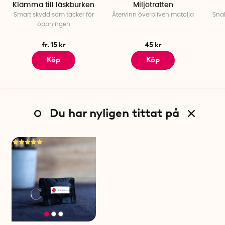
Klämma till läskburken
Miljötratten
Smart skydd som täcker för
Återvinn överbliven matolja
Snab
öppningen
fr. 15 kr
45 kr
Köp
Köp
Du har nyligen tittat på