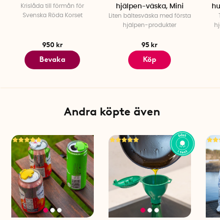
Krislåda till förmån för
hjälpen-väska, Mini
hu
Svenska Röda Korset
Liten bältesväska med första
hjälpen-produkter
hj
950 kr
95 kr
Bevaka
Köp
Andra köpte även