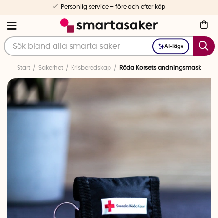
Personlig service – före och efter köp
AI-läge
Start
Säkerhet
Krisberedskap
Röda Korsets andningsmask