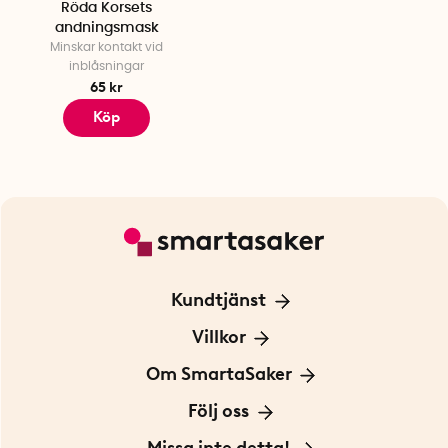
Röda Korsets
andningsmask
Minskar kontakt vid
inblåsningar
65 kr
Köp
Kundtjänst
Kontakta oss
Villkor
För Företag
Frakt och leverans
Om SmartaSaker
Personuppgiftspolicy
Om oss
Följ oss
Köpvillkor
Vår historia
Blogg: Smarta tips