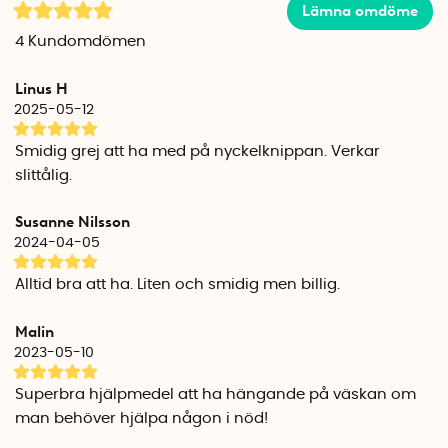
Röda Korsets andningsmask är en första hjälpen produkt,
Lämna omdöme
och en del av samarbetet mellan Svenska Röda Korset och
4
Kundomdömen
ViTri Medical. Andningsmasken följer gällande regelverk vad
gäller medicintekniska produkter, tillverkning, arbetsvillkor
Linus H
och hållbarhet.
2025-05-12
Av försäljningen går 10 kr oavkortat till Svenska Röda Korset
Smidig grej att ha med på nyckelknippan. Verkar
och deras humanitära arbete runt om i världen.
slittålig.
Mått: 9 cm x 6 cm x 2,5 cm
Susanne Nilsson
2024-04-05
Alltid bra att ha. Liten och smidig men billig.
Malin
2023-05-10
Superbra hjälpmedel att ha hängande på väskan om
man behöver hjälpa någon i nöd!