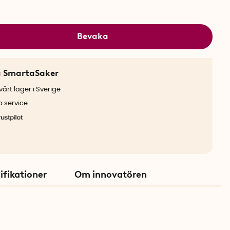
Bevaka
a SmartaSaker
årt lager i Sverige
b service
ifikationer
Om innovatören