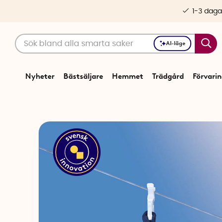
1-3 daga
AI-läge
Nyheter
Bästsäljare
Hemmet
Trädgård
Förvari