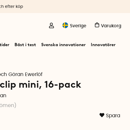
ch efter köp
Sverige
Varukorg
ider
Bäst i test
Svenska innovationer
Innovatörer
och Göran Ewerlöf
clip mini, 16-pack
pan
ömen
)
Spara