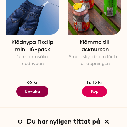
Klädnypa Fixclip
Klämma till
mini, 16-pack
läskburken
Den stormsäkra
Smart skydd som täcker
klädnypan
för öppningen
65 kr
fr. 15 kr
Bevaka
Köp
Du har nyligen tittat på