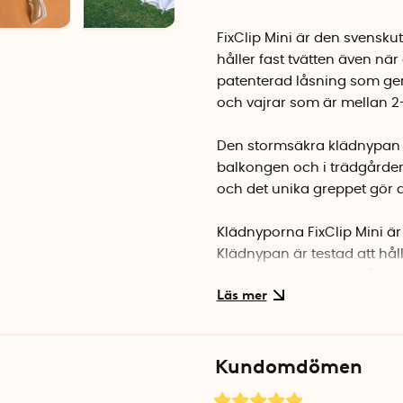
FixClip Mini är den svensku
håller fast tvätten även nä
patenterad låsning som ger 
och vajrar som är mellan 2
Den stormsäkra klädnypan är
balkongen och i trädgårde
och det unika greppet gör at
Klädnyporna FixClip Mini är
Klädnypan är testad att hå
plaggen oavsett hur hårt de
Klädnypan FixClip Mini lever
Kundomdömen