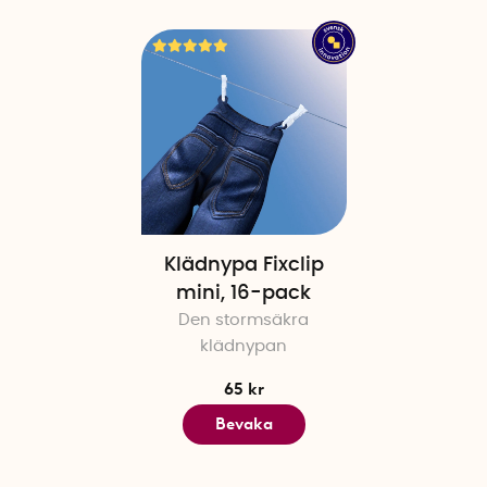
Klädnypa Fixclip
mini, 16-pack
Den stormsäkra
klädnypan
65 kr
Bevaka