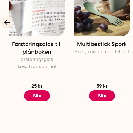
Förstoringsglas till
Multibestick Spork
plånboken
Sked, kniv och gaffel i ett
Förstoringsglas i
kreditkortsformat
25 kr
39 kr
Köp
Köp