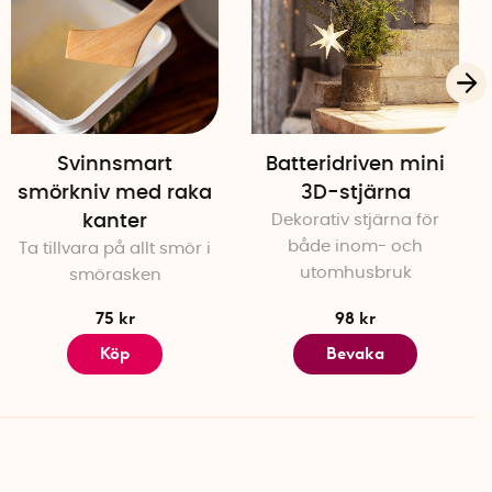
Svinnsmart
Batteridriven mini
smörkniv med raka
3D-stjärna
kanter
Dekorativ stjärna för
både inom- och
Ta tillvara på allt smör i
utomhusbruk
smörasken
75 kr
98 kr
Köp
Bevaka