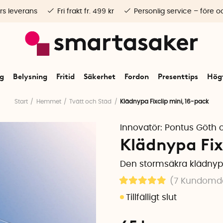
rs leverans
Fri frakt fr. 499 kr
Personlig service – före o
ng
Belysning
Fritid
Säkerhet
Fordon
Presenttips
Högt
Start
Hemmet
Tvätt och Städ
Klädnypa Fixclip mini, 16-pack
Innovatör:
Pontus Göth 
Klädnypa Fix
Den stormsäkra klädny
(7
Kundomd