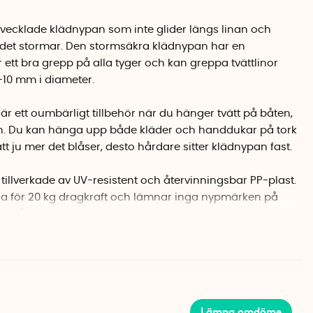
tvecklade klädnypan som inte glider längs linan och
r det stormar. Den stormsäkra klädnypan har en
ett bra grepp på alla tyger och kan greppa tvättlinor
-10 mm i diameter.
 ett oumbärligt tillbehör när du hänger tvätt på båten,
n. Du kan hänga upp både kläder och handdukar på tork
t ju mer det blåser, desto hårdare sitter klädnypan fast.
 tillverkade av UV-resistent och återvinningsbar PP-plast.
lla för 20 kg dragkraft och lämnar inga nypmärken på
t blåser.
eras i ett 16-pack.
Lämna omdöme