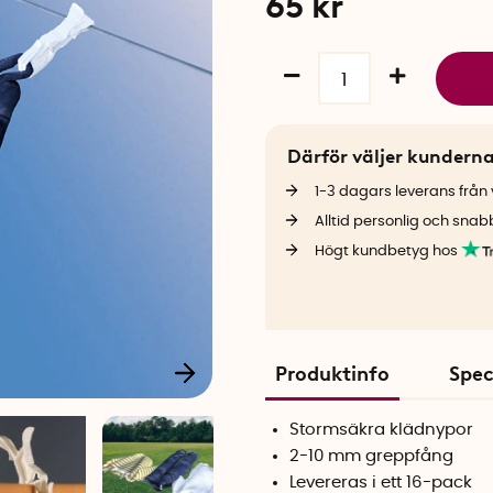
65
kr
Därför väljer kundern
1-3 dagars leverans från v
Alltid personlig och snab
Högt kundbetyg hos
Produktinfo
Spec
Stormsäkra klädnypor
2-10 mm greppfång
Levereras i ett 16-pack