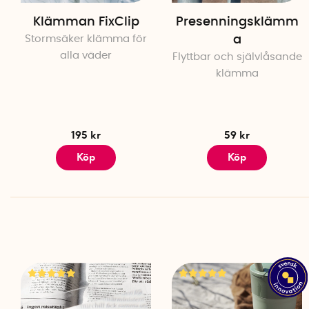
Klämman FixClip
Presenningsklämm
Stormsäker klämma för
a
alla väder
Flyttbar och självlåsande
klämma
195 kr
59 kr
Köp
Köp