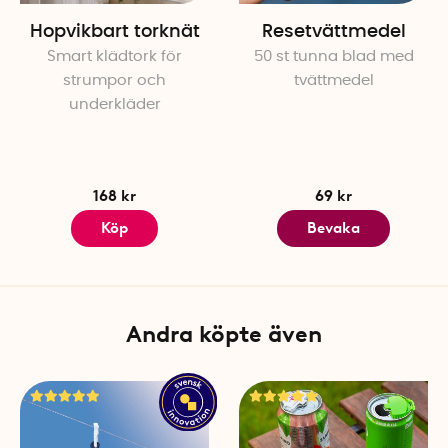
Hopvikbart torknät
Resetvättmedel
Smart klädtork för
50 st tunna blad med
strumpor och
tvättmedel
underkläder
168 kr
69 kr
Köp
Bevaka
Andra köpte även