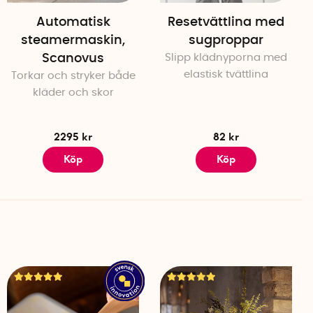
Automatisk
Resetvättlina med
steamermaskin,
sugproppar
Scanovus
Slipp klädnyporna med
elastisk tvättlina
Torkar och stryker både
kläder och skor
2295 kr
82 kr
Köp
Köp