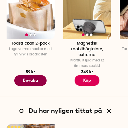
Toastfickan 2-pack
Magnetisk
Laga varma mackor med
mobilhögtalare,
Tar
fyllning i brödrosten
extreme
Kraftfullt ljud med 12
timmars speltid
59 kr
349 kr
Bevaka
Köp
Du har nyligen tittat på