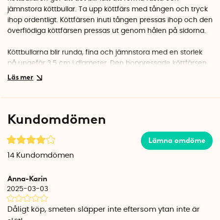
jämnstora köttbullar. Ta upp köttfärs med tången och tryck
ihop ordentligt. Köttfärsen inuti tången pressas ihop och den
överflödiga köttfärsen pressas ut genom hålen på sidorna.
Köttbullarna blir runda, fina och jämnstora med en storlek
på ungefär 3,5 cm i diameter. Den hoppressade köttfärsen
håller ihop bra vilket gör att köttbullarna fortsätter att vara
runda och fina även efter att du stekt dem.
Tips! Doppa tången i vatten lite då och då, så undviker du
Kundomdömen
att köttfärsen fastnar på metallen. Köttbullaren ska endast
diskas för hand (tål ej maskindisk).
Lämna omdöme
Du kan även använda köttbullaren i bakning! Testa till
14
Kundomdömen
exempel att använda köttbullaren för att göra cakepops.
Anna-Karin
Köttbullaren är tillverkad i Italien.
2025-03-03
Dåligt köp, smeten släpper inte eftersom ytan inte är