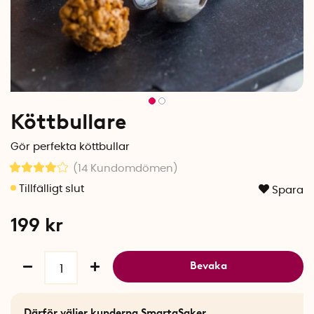
Köttbullare
Gör perfekta köttbullar
(14
Kundomdömen
)
Spara
199
kr
Bevaka
Därför väljer kunderna SmartaSaker