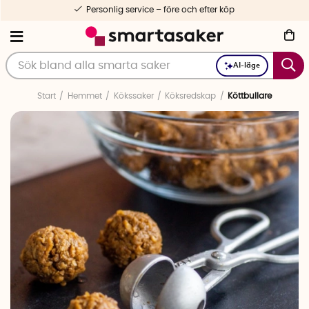
Personlig service – före och efter köp
AI-läge
Start
Hemmet
Kökssaker
Köksredskap
Köttbullare