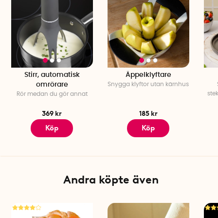
Stirr, automatisk
Äppelklyftare
omrörare
Snygga klyftor utan kärnhus
ste
Rör medan du gör annat
369 kr
185 kr
Köp
Köp
Andra köpte även