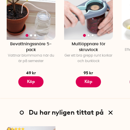
Bevattningssnöre 5-
Multiöppnare för
pack
skruvlock
Eff
Vattnar blommorna när du
Ger ett bra grepp runt korkar
är på semester
och burklock
49 kr
95 kr
Köp
Köp
Du har nyligen tittat på