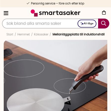
Personlig service – före och efter köp
AI-läge
Start
Hemmet
Kökssaker
Mellanläggsplatta till induktionshäll