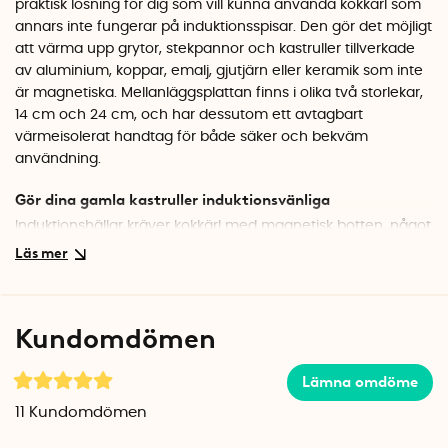
praktisk lösning för dig som vill kunna använda kokkärl som
annars inte fungerar på induktionsspisar. Den gör det möjligt
att värma upp grytor, stekpannor och kastruller tillverkade
av aluminium, koppar, emalj, gjutjärn eller keramik som inte
är magnetiska. Mellanläggsplattan finns i olika två storlekar,
14 cm och 24 cm, och har dessutom ett avtagbart
värmeisolerat handtag för både säker och bekväm
användning.
Gör dina gamla kastruller induktionsvänliga
Induktionshällar kräver kokkärl med magnetisk botten, något
som vissa grytor, stekpannor eller kastruller saknar. Med
denna mellanläggsplatta till induktionshäll löser du det
problemet. Lägg plattan på induktionshällen och ställ ditt
icke-magnetiska kokkärl ovanpå. Mellanläggsplattan
Kundomdömen
fungerar som en adapter och leder värmen från
induktionshällen vidare till kärlet, vilket gör att det fungerar
Lämna omdöme
som om det vore anpassat för induktion.
11
Kundomdömen
Säker hantering med avtagbart handtag
Det värmeisolerade handtaget gör det enkelt och säkert att