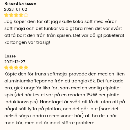
Rikard Eriksson
placera och lyfta mellanläggsplattan, även när den är varm.
2023-01-02
Handtaget kan tas av vid behov, exempelvis för enklare
förvaring eller om det är i vägen under matlagning. Använd
Jag köper den för att jag skulle koka saft med våran
alltid handtaget vid hantering – mellanläggsplattan blir
saft maja och det funkar väldigt bra men det var svårt
mycket het under användning.
att få bort den från från spisen. Det var dåligt paketerat
kartongen var trasig!
Passar flera olika material
Mellanläggsplattan till induktionshäll är kompatibel med en
Lasse
mängd olika material: aluminium, rostfritt stål (icke-
2021-12-27
magnetiskt), koppar, emalj, gjutjärn och keramik. Detta gör
den idealisk för gamla kastruller eller specialkärl som du inte
Köpte den för fruns saftmaja, provade den med en liten
vill byta ut bara för att du bytt till en induktionshäll.
aluminiumkaffepanna från ett trangiakök. Det funkade
bra, gick ungefär lika fort som med en vanlig elplatte-
Korrekt användning
spis (det här testet var på en modern 15kW per platta
För bästa resultat bör mellanläggsplattan matcha storleken
induktionsspis). Handtaget är svårt att få dit utan att på
på spisplattan. Kokkärlets storlek bör också motsvara eller
något sätt lyfta på plattan, och det går inte (som det
överstiga plattans storlek – särskilt viktigt vid användning av
den mindre modellen, som endast bör användas kortvarigt
också sägs i andra recensioner här) att ha det i när
med ett kokkärl som är mindre är plattan.
man kör, men det är inget större problem.