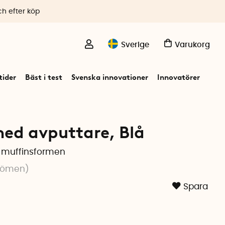
ch efter köp
Sverige
Varukorg
ider
Bäst i test
Svenska innovationer
Innovatörer
ed avputtare, Blå
a muffinsformen
dömen
)
Spara