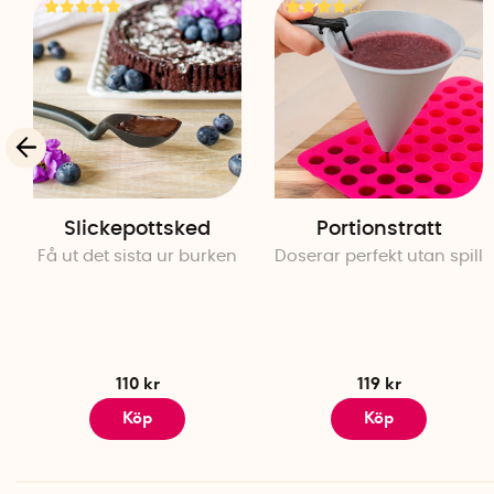
Slickepottsked
Portionstratt
Få ut det sista ur burken
Doserar perfekt utan spill
110 kr
119 kr
Köp
Köp