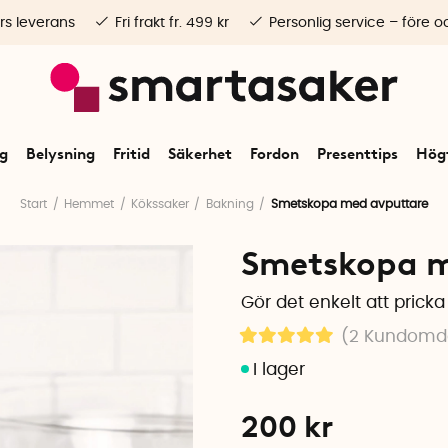
rs leverans
Fri frakt fr. 499 kr
Personlig service – före o
ng
Belysning
Fritid
Säkerhet
Fordon
Presenttips
Högt
Start
Hemmet
Kökssaker
Bakning
Smetskopa med avputtare
Smetskopa m
Gör det enkelt att prick
(2
Kundom
200
kr