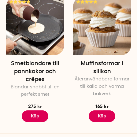
Smetblandare till
Muffinsformar i
pannkakor och
silikon
crêpes
Återanvändbara formar
till kalla och varma
Blandar snabbt till en
bakverk
perfekt smet
275 kr
165 kr
Köp
Köp