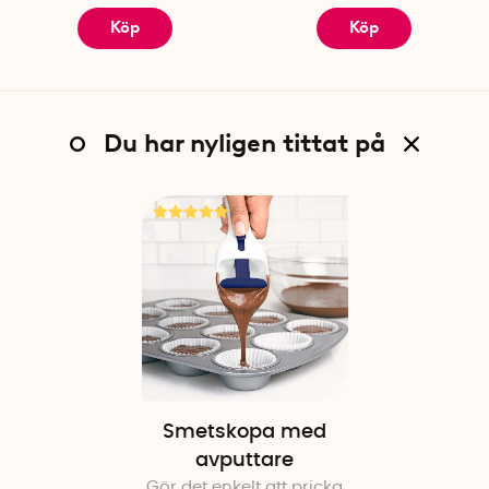
Köp
Köp
Du har nyligen tittat på
Smetskopa med
avputtare
Gör det enkelt att pricka