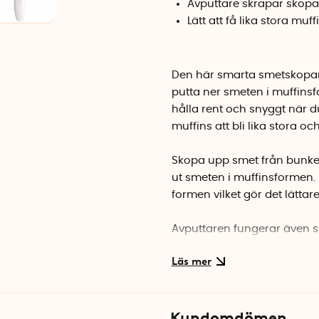
Avputtare skrapar skopa
Lätt att få lika stora muff
Den här smarta smetskopan h
putta ner smeten i muffins
hålla rent och snyggt när du
muffins att bli lika stora och
Skopa upp smet från bunken
ut smeten i muffinsformen. 
formen vilket gör det lättare
Avputtaren fungerar även s
portionerar ut smeten. Det 
Dessutom har skopan praktis
hela skopan utan att det bli
Kundomdömen
Med smetskopan sparar du d