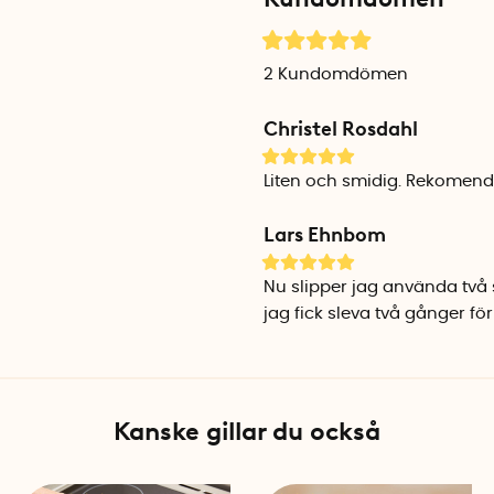
två olika redskap. Den är ä
Smetskopan och avputtaren 
2
Kundomdömen
och silikon. Du kan diska h
Christel Rosdahl
Mått: 15 cm x 6 cm x 3,5 cm
Material: Livsmedelsgodkänd 
Liten och smidig. Rekomen
Lars Ehnbom
Nu slipper jag använda två 
jag fick sleva två gånger för
Kanske gillar du också