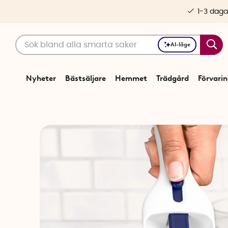
1-3 daga
AI-läge
Nyheter
Bästsäljare
Hemmet
Trädgård
Förvari