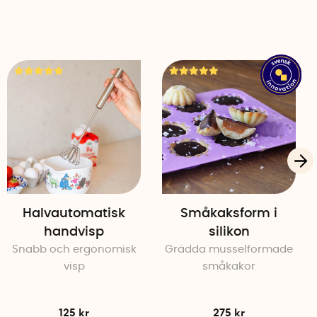
Halvautomatisk
Småkaksform i
handvisp
silikon
Snabb och ergonomisk
Grädda musselformade
visp
småkakor
125 kr
275 kr