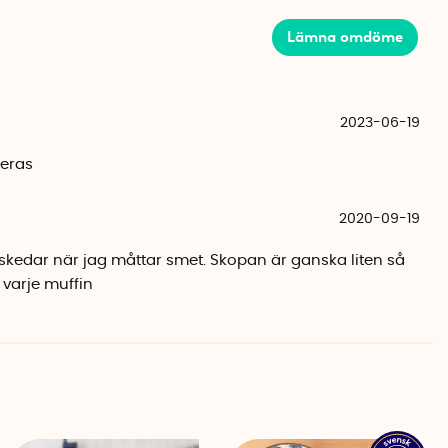
ven lätt att hantera med en hand.
Lämna omdöme
är tillverkade av livsmedelsgodkänd och BPA-fri plast
ela smetskopan i diskmaskinen.
2023-06-19
plast och silikon, fri från BPA.
deras
2020-09-19
skedar när jag måttar smet. Skopan är ganska liten så
 varje muffin