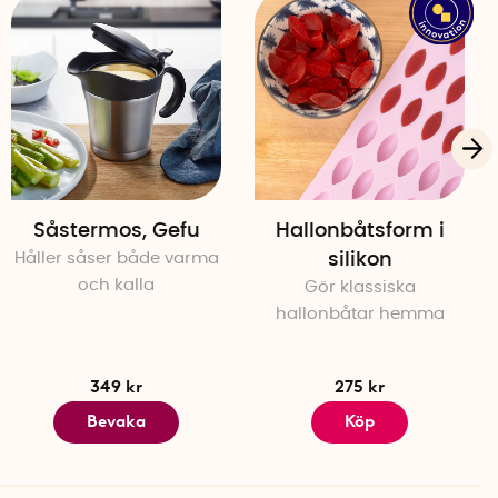
Såstermos, Gefu
Hallonbåtsform i
Håller såser både varma
silikon
och kalla
Gör klassiska
hallonbåtar hemma
349 kr
275 kr
Bevaka
Köp