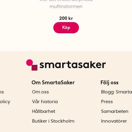
muffinsformen
200 kr
Köp
Om SmartaSaker
Följ oss
ns
Om oss
Blogg: Smarta
olicy
Vår historia
Press
Hållbarhet
Samarbeten
Butiker i Stockholm
Innovatörer