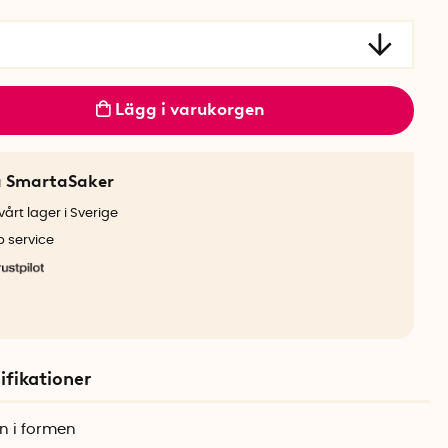
Lägg i varukorgen
a SmartaSaker
årt lager i Sverige
b service
ifikationer
en i formen