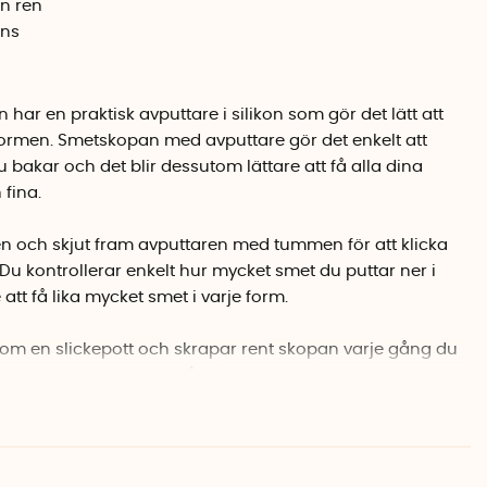
n ren
ins
ar en praktisk avputtare i silikon som gör det lätt att
formen. Smetskopan med avputtare gör det enkelt att
 bakar och det blir dessutom lättare att få alla dina
 fina.
 och skjut fram avputtaren med tummen för att klicka
Du kontrollerar enkelt hur mycket smet du puttar ner i
 att få lika mycket smet i varje form.
om en slickepott och skrapar rent skopan varje gång du
gör att du kan ta vara på all smet som du skopat upp.
ka stöd undertill som gör att du kan lägga ifrån dig
r kladdigt på bordet.
isk och det blir mindre kladdigt än om du skulle använt