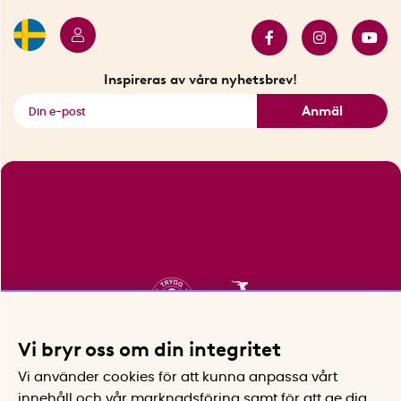
Butiker i Stockholm
Samarbeten
Bäst i test
Innovatörer
Bästsäljare
Fyndhörnan
Inspireras av våra nyhetsbrev!
Se alla smarta saker
Anmäl
Vi bryr oss om din integritet
Vi använder cookies för att kunna anpassa vårt
innehåll och vår marknadsföring samt för att ge dig