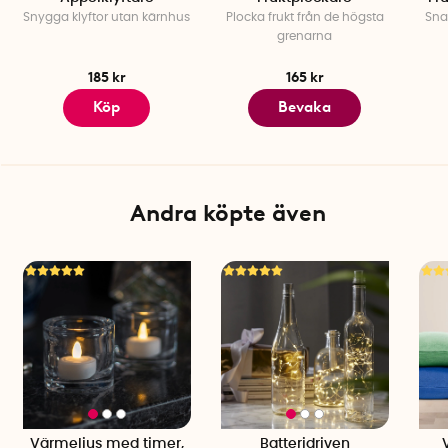
Snygga klyftor utan kärnhus
Plocka frukt från de högsta
Snab
grenarna
185 kr
165 kr
Köp
Bevaka
Andra köpte även
Värmeljus med timer,
Batteridriven