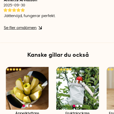
Annette Arvidsson
2025-09-30
Jättenöjd, fungerar perfekt.
Se fler omdömen
Kanske gillar du också
Äppelklyftare
Fruktplockare
Fr