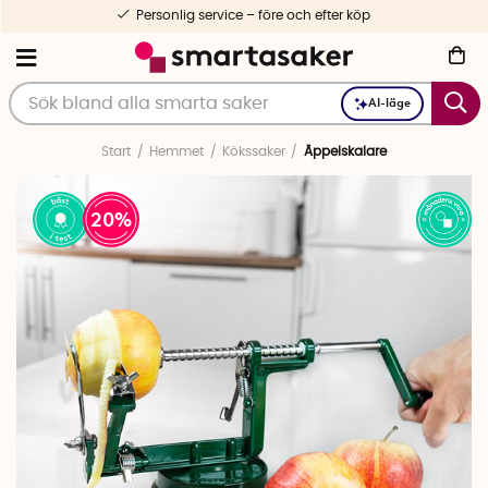
Personlig service – före och efter köp
AI-läge
Start
Hemmet
Kökssaker
Äppelskalare
20