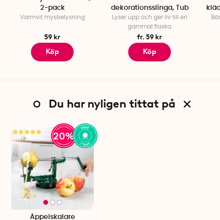
2-pack
dekorationsslinga, Tub
klä
Varmvit mysbelysning
Lyser upp och ger liv till en
Bäs
gammal flaska
59 kr
fr. 59 kr
Köp
Köp
Du har nyligen tittat på
20%
Äppelskalare