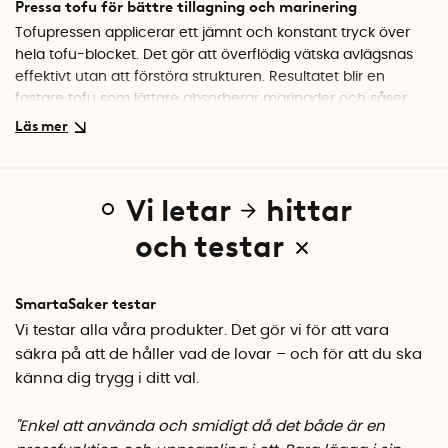
Pressa tofu för bättre tillagning och marinering
Tofupressen applicerar ett jämnt och konstant tryck över
hela tofu-blocket. Det gör att överflödig vätska avlägsnas
effektivt utan att förstöra strukturen. Resultatet blir en
fastare tofu som lättare absorberar marinader och såser
och får bättre textur vid tillagning.
Justerbara nivåer för olika behov
Med tre olika inställningar kan du enkelt anpassa trycket
Vi letar
hittar
efter vad du ska laga. Pressen klarar tofu-block på cirka 400
g och fungerar både för fast tofu och för att varsamt
och testar
dränera silkestofu. För silkestofu rekommenderas översta
nivån i ca 10 min och de två nedre nivåerna passar fast tofu
beroende på blockets höjd.
SmartaSaker testar
Vi testar alla våra produkter. Det gör vi för att vara
En smartare lösning för att pressa tofu
säkra på att de håller vad de lovar – och för att du ska
Istället för att pressa tofu med hjälp av tunga föremål, som
känna dig trygg i ditt val.
böcker eller kastruller, ger tofupressen ett jämnt och
kontrollerat tryck. Samtidigt är den kompakt nog att få plats i
"Enkel att använda och smidigt då det både är en
kylskåpet under användning.