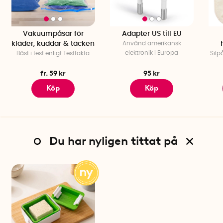
Vakuumpåsar för
Adapter US till EU
kläder, kuddar & täcken
Använd amerikansk
elektronik i Europa
Bäst i test enligt Testfakta
Silp
fr. 59 kr
95 kr
Köp
Köp
Du har nyligen tittat på