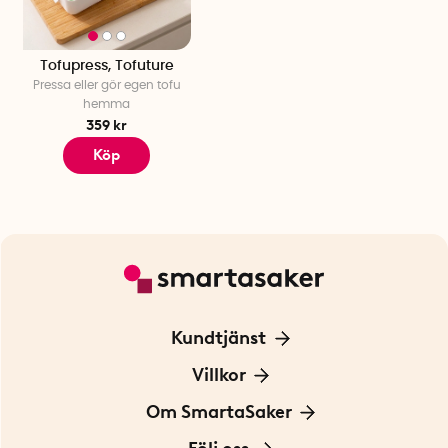
Tofupress, Tofuture
Pressa eller gör egen tofu
hemma
359 kr
Köp
Kundtjänst
Kontakta oss
Villkor
För Företag
Frakt och leverans
Om SmartaSaker
Personuppgiftspolicy
Om oss