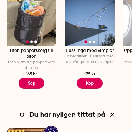
Liten papperskorg till
Ljusslinga med vimplar
Upp
bilen
Batteridriven ljusslinga med
silverfärgade metallvimplar
Liten & smidig papperskorg
Bekv
till bilen
165 kr
175 kr
Köp
Köp
Du har nyligen tittat på