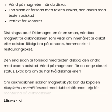
Vänd på magneten när du diskat
Ena sidan är försedd med texten diskad, den andra med
texten odiskad
Perfekt för kontoret
Diskningsstatus! Diskmagneten är en smart, vändbar
magnet för diskmaskinen som visar om innehållet är diskat
eller odiskat. Riktigt bra på kontoret, hemma eller i
restaurangköket.
Den ena sidan är försedd med texten diskad, den andra
med texten odiskad. Vänd på magneten för att ange aktuell
status. Extra bra om du har två diskmaskiner!
Om diskmaskinen saknar magnetisk yta kan du köpa en
fästplatta i metall
försedd med dubbelhäftande tejp för
montering på diskmaskinen.
Välj mellan en vit magnet med röd/grön text, en svart
magnet med vit text eller en röd/grön magnet med vit text.