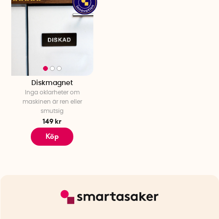
Diskmagnet
Inga oklarheter om
maskinen är ren eller
smutsig
149 kr
Köp