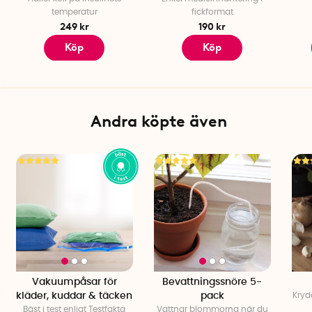
temperatur
fickformat
249 kr
190 kr
Köp
Köp
Andra köpte även
Vakuumpåsar för
Bevattningssnöre 5-
kläder, kuddar & täcken
pack
Kryd
Bäst i test enligt Testfakta
Vattnar blommorna när du