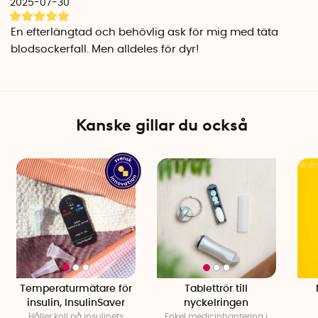
2025-07-30
Svenska innovatörer: Markus, Erika & Albin Nilsson
En efterlängtad och behövlig ask för mig med täta
blodsockerfall. Men alldeles för dyr!
Kanske gillar du också
Temperaturmätare för
Tablettrör till
insulin, InsulinSaver
nyckelringen
Håller koll på insulinets
Enkel medicinhantering i