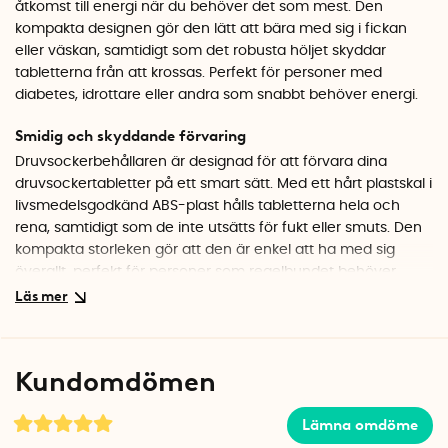
åtkomst till energi när du behöver det som mest. Den
kompakta designen gör den lätt att bära med sig i fickan
eller väskan, samtidigt som det robusta höljet skyddar
tabletterna från att krossas. Perfekt för personer med
diabetes, idrottare eller andra som snabbt behöver energi.
Smidig och skyddande förvaring
Druvsockerbehållaren är designad för att förvara dina
druvsockertabletter på ett smart sätt. Med ett hårt plastskal i
livsmedelsgodkänd ABS-plast hålls tabletterna hela och
rena, samtidigt som de inte utsätts för fukt eller smuts. Den
kompakta storleken gör att den är enkel att ha med sig
överallt, perfekt för personer som regelbundet behöver
snabb tillgång till druvsocker, exempelvis vid blodsockerfall.
Eftersom dispensern är påfyllningsbar behöver du inte köpa
en ny varje gång tabletterna tar slut.
Kundomdömen
Enkel påfyllning
För att fylla på dispensern, öppnar du locket på den yttre
Lämna omdöme
behållaren och drar upp innerbehållaren. Lägg