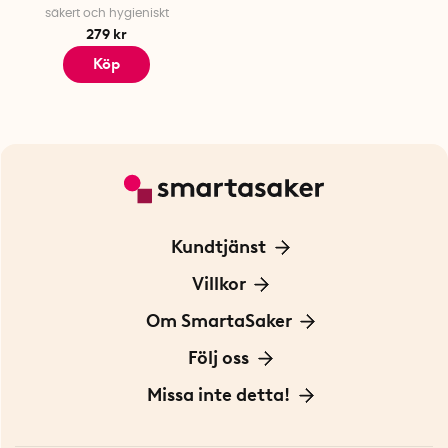
säkert och hygieniskt
279 kr
Köp
Kundtjänst
Kontakta oss
Villkor
För Företag
Frakt och leverans
Om SmartaSaker
Personuppgiftspolicy
Om oss
Följ oss
Köpvillkor
Vår historia
Blogg: Smarta tips
Missa inte detta!
Betalning
Hållbarhet
Press
Presentkort