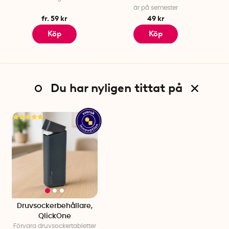
är på semester
fr. 59 kr
49 kr
Köp
Köp
Du har nyligen tittat på
Druvsockerbehållare,
QlickOne
Förvara druvsockertabletter