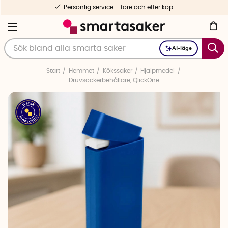
Personlig service – före och efter köp
AI-läge
Start
Hemmet
Kökssaker
Hjälpmedel
Druvsockerbehållare, QlickOne