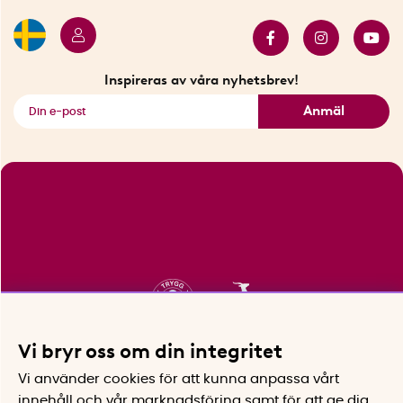
Butiker i Stockholm
Samarbeten
Bäst i test
Innovatörer
Bästsäljare
Fyndhörnan
Inspireras av våra nyhetsbrev!
Se alla smarta saker
Anmäl
Vi bryr oss om din integritet
Vi använder cookies för att kunna anpassa vårt
innehåll och vår marknadsföring samt för att ge dig