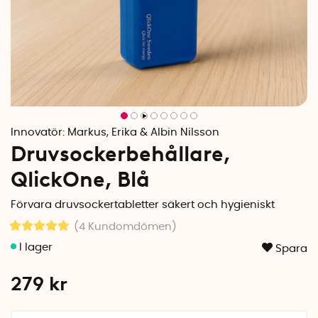
Innovatör:
Markus, Erika & Albin Nilsson
Druvsockerbehållare,
QlickOne, Blå
Förvara druvsockertabletter säkert och hygieniskt
(4
Kundomdömen
)
Spara
279
kr