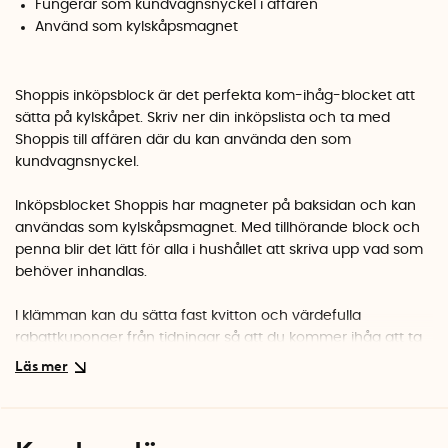
Fungerar som kundvagnsnyckel i affären
Använd som kylskåpsmagnet
Shoppis inköpsblock är det perfekta kom-ihåg-blocket att
sätta på kylskåpet. Skriv ner din inköpslista och ta med
Shoppis till affären där du kan använda den som
kundvagnsnyckel.
Inköpsblocket Shoppis har magneter på baksidan och kan
användas som kylskåpsmagnet. Med tillhörande block och
penna blir det lätt för alla i hushållet att skriva upp vad som
behöver inhandlas.
I klämman kan du sätta fast kvitton och värdefulla
rabattkuponger från tidningar så att du kommer ihåg att ta
med dem till affären. I affären kan du sedan använda den
lilla gula pluppen på Shoppis som kundvagnsnyckel. Shoppis
passar i 10 kr-hålet och sitter fast tills du återlämnar
kundvagnen.