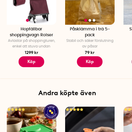
Hopfällbar
Påsklämma i trä 5-
S
shoppingvagn Rolser
pack
Avlastar på shoppingturen,
Stabil och säker förslutning
enkel att stuva undan
av påsar
1299 kr
79 kr
Köp
Köp
Andra köpte även