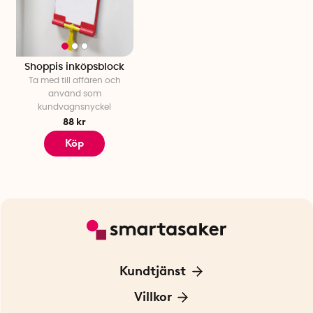
Shoppis inköpsblock
Ta med till affären och
använd som
kundvagnsnyckel
88 kr
Köp
Kundtjänst
Kontakta oss
Villkor