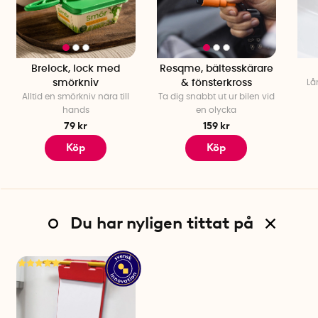
Brelock, lock med
Resqme, bältesskärare
smörkniv
& fönsterkross
Lå
Alltid en smörkniv nära till
Ta dig snabbt ut ur bilen vid
hands
en olycka
79 kr
159 kr
Köp
Köp
Du har nyligen tittat på