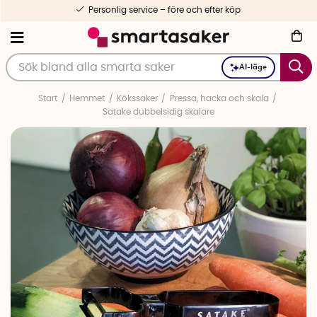
Personlig service – före och efter köp
AI-läge
Start
Hemmet
Kökssaker
Pressa, hacka och skala
Satake dubbelsidig skalare