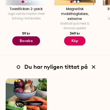
Toastfickan 2-pack
Magnetisk
R
Laga varma mackor med
mobilhögtalare,
fyllning i brödrosten
extreme
D
Kraftfullt ljud med 12
timmars speltid
59 kr
349 kr
Bevaka
Köp
Du har nyligen tittat på