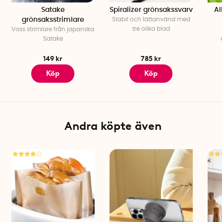
Satake
Spiralizer grönsakssvarv
Al
grönsaksstrimlare
Stabil och lättanvänd med
tre olika blad
Vass strimlare från japanska
Satake
149 kr
785 kr
Köp
Köp
Andra köpte även