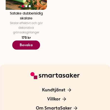
Satake dubbelsidig
skalare
Skalar effektivt och gör
dekorativa
grönsaksgirlanger
175 kr
Bevaka
Kundtjänst
Kontakta oss
Villkor
För Företag
Frakt och leverans
Om SmartaSaker