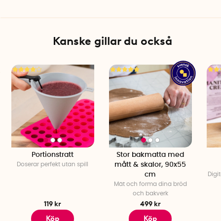
Kanske gillar du också
Portionstratt
Stor bakmatta med
Doserar perfekt utan spill
mått & skalor, 90x55
cm
Digi
Mät och forma dina bröd
och bakverk
119 kr
499 kr
Köp
Köp