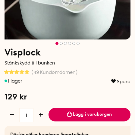
Visplock
Stänkskydd till bunken
(49
Kundomdömen
)
Spara
129
kr
Lägg i varukorgen
Därför väljer kunderna SmartaSaker