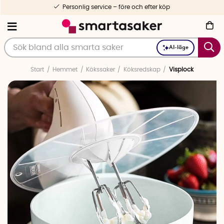
Personlig service – före och efter köp
AI-läge
Start
Hemmet
Kökssaker
Köksredskap
Visplock