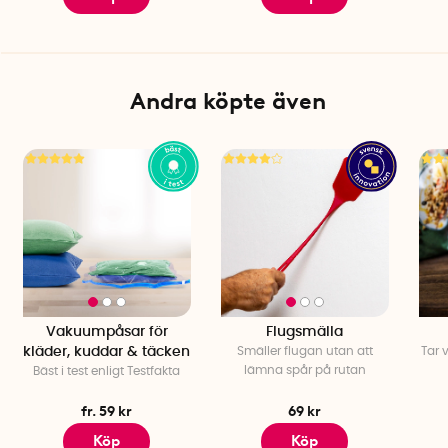
Andra köpte även
Vakuumpåsar för
Flugsmälla
kläder, kuddar & täcken
Smäller flugan utan att
Tar 
lämna spår på rutan
Bäst i test enligt Testfakta
fr. 59 kr
69 kr
Köp
Köp