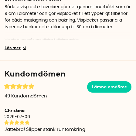
Både elvisp och stavmixer går ner genom innerhålet som är
9 cm i diameter och gör visplocket till ett ypperligt tillbehör
för både matlagning och bakning. Visplocket passar alla
typer av bunkar och skålar upp till 30 cm i diameter.
Visplocket går att diska i diskmaskin.
Undvik att lägga locket mot varma grytor och kastruller.
Praktisk present till hemmabagaren
Letar du efter en smart och användbar present till någon
Kundomdömen
som gillar att baka? Visplocket är ett praktiskt kökstillbehör
som minskar kladdet och skyddar både köksytor och kläder
Lämna omdöme
från stänk. Perfekt till den som ofta använder elvisp eller
stavmixer.
Klicka här för fler presenttips till den
49
Kundomdömen
matlagningsintresserade
.
Christina
2026-07-06
Jättebra! Slipper stänk runtomkring