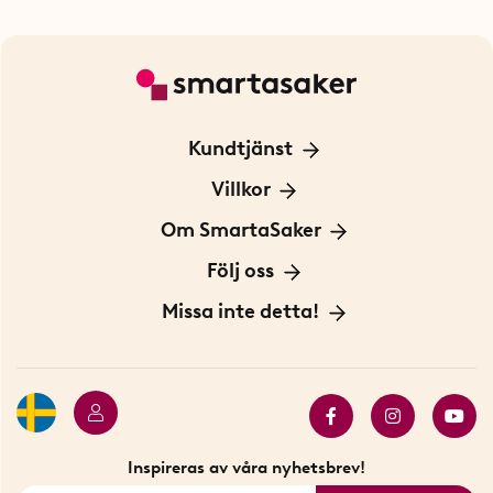
Kundtjänst
Kontakta oss
Villkor
För Företag
Frakt och leverans
Om SmartaSaker
Personuppgiftspolicy
Om oss
Följ oss
Köpvillkor
Vår historia
Blogg: Smarta tips
Missa inte detta!
Betalning
Hållbarhet
Press
Presentkort
Butiker i Stockholm
Samarbeten
Bäst i test
Innovatörer
Bästsäljare
Fyndhörnan
Inspireras av våra nyhetsbrev!