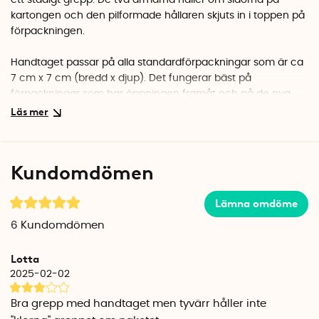
ett stadigt grepp. De två armarna håller om sidorna på
kartongen och den pilformade hållaren skjuts in i toppen på
förpackningen.
Handtaget passar på alla standardförpackningar som är ca
7 cm x 7 cm (bredd x djup). Det fungerar bäst på
förpackningar som har öppningen framåt och på de nya
förpackningarna som har ett skruvlock på sidan. Handtaget
passar även de flesta förpackningar där skruvlocket sitter
på en plan ovansida.
Kundomdömen
OBS! Skickas i blandade färger: vit, blå och röd.
Lämna omdöme
Passar standardförpackningar som är ca 7 cm x 7 cm
(bredd x djup)
6
Kundomdömen
Mått handtag: 10 cm hög x 8 cm bred x 9,5 cm djup
Material: PP-plast
Lotta
Patenterad design, tillverkas i Danmark.
2025-02-02
Bra grepp med handtaget men tyvärr håller inte