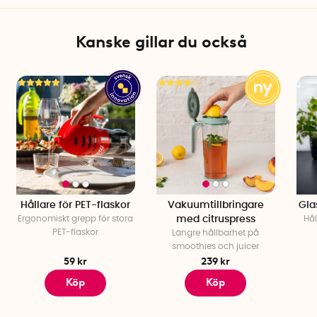
Kanske gillar du också
Hållare för PET-flaskor
Vakuumtillbringare
Gla
Ergonomiskt grepp för stora
med citruspress
Hål
PET-flaskor
Längre hållbarhet på
smoothies och juicer
59 kr
239 kr
Köp
Köp