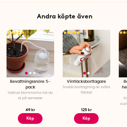
Andra köpte även
Bevattningssnöre 5-
Vinfläcksborttagare
B
pack
Snabb borttagning av svåra
he
fläckar
Vattnar blommorna när du
är på semester
Pr
vuxn
49 kr
125 kr
Köp
Köp