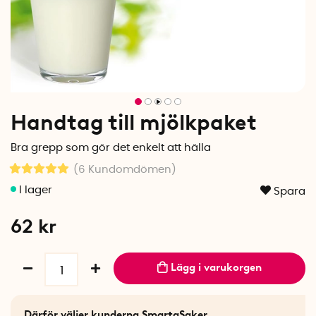
Handtag till mjölkpaket
Bra grepp som gör det enkelt att hälla
(6
Kundomdömen
)
Spara
62
kr
Lägg i varukorgen
Därför väljer kunderna SmartaSaker