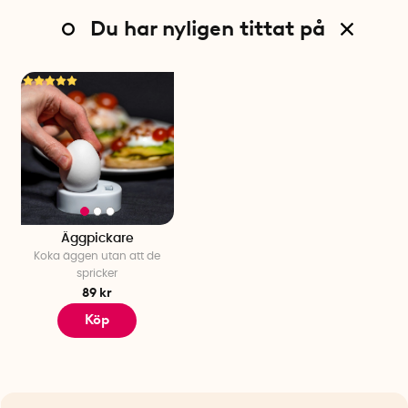
Du har nyligen tittat på
Äggpickare
Koka äggen utan att de
spricker
89 kr
Köp