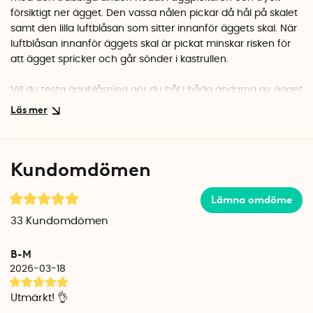
försiktigt ner ägget. Den vassa nålen pickar då hål på skalet
samt den lilla luftblåsan som sitter innanför äggets skal. När
luftblåsan innanför äggets skal är pickat minskar risken för
att ägget spricker och går sönder i kastrullen.
Vill du testa äggblåsning gör du hål i båda ändarna av ägget
och försöker sedan blåsa ut innehållet. Det är ett kul pyssel
till påsk då de tomma skalen kan målas, dekoreras och
hängas upp i påskriset.
Kundomdömen
Lämna omdöme
33
Kundomdömen
B-M
2026-03-18
Utmärkt! 👌