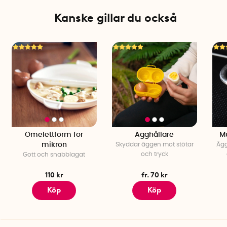
Kanske gillar du också
Omelettform för
Ägghållare
Mu
mikron
Skyddar äggen mot stötar
Ägg
och tryck
Gott och snabblagat
110 kr
fr. 70 kr
Köp
Köp