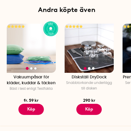
Andra köpte även
Vakuumpåsar för
Diskställ DryDock
Pre
kläder, kuddar & täcken
Snabbtorkande underlägg
Ser
till disken
Bäst i test enligt Testfakta
fr. 59 kr
290 kr
Köp
Köp