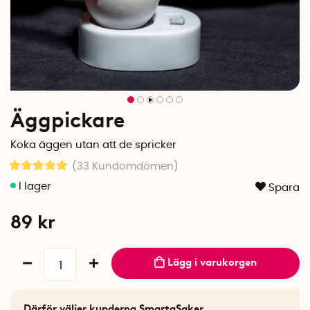
Äggpickare
Koka äggen utan att de spricker
(33
Kundomdömen
)
Spara
89
kr
Lägg i varukorgen
Därför väljer kunderna SmartaSaker