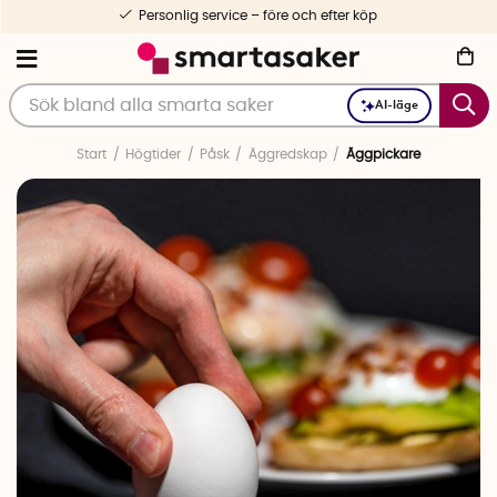
Personlig service – före och efter köp
AI-läge
Start
Högtider
Påsk
Äggredskap
Äggpickare