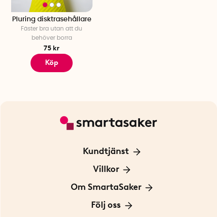
Pluring disktrasehållare
Fäster bra utan att du
behöver borra
75 kr
Köp
Kundtjänst
Kontakta oss
Villkor
För Företag
Frakt och leverans
Om SmartaSaker
Personuppgiftspolicy
Om oss
Följ oss