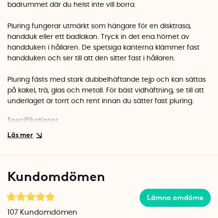
badrummet där du helst inte vill borra.
Pluring fungerar utmärkt som hängare för en disktrasa,
handduk eller ett badlakan. Tryck in det ena hörnet av
handduken i hållaren. De spetsiga kanterna klämmer fast
handduken och ser till att den sitter fast i hållaren.
Pluring fästs med stark dubbelhäftande tejp och kan sättas
på kakel, trä, glas och metall. För bäst vidhäftning, se till att
underlaget är torrt och rent innan du sätter fast pluring.
Specifikationer
Pluring tillverkas i Sverige och finns i fyra färger: svart, vitt,
krom och rött.
Diameter: Ø 6 cm
Djup: 2,3 cm
Kundomdömen
Material: Plast och syntetiskt gummi
Antal per förpackning: 1 st
Lämna omdöme
107
Kundomdömen