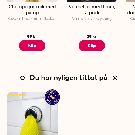
Champagnekork med
Värmeljus med timer,
pump
2-pack
klä
Bevarar bubblorna i flaskan
Varmvit mysbelysning
Bäs
99 kr
59 kr
Köp
Köp
Du har nyligen tittat på