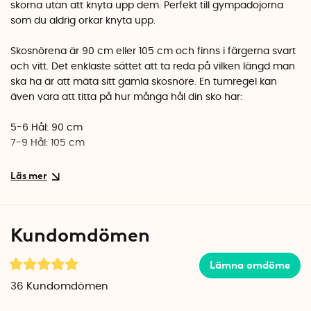
skorna utan att knyta upp dem. Perfekt till gympadojorna
som du aldrig orkar knyta upp.
Skosnörena är 90 cm eller 105 cm och finns i färgerna svart
och vitt. Det enklaste sättet att ta reda på vilken längd man
ska ha är att mäta sitt gamla skosnöre. En tumregel kan
även vara att titta på hur många hål din sko har:
5-6 Hål: 90 cm
7-9 Hål: 105 cm
Varje förpackning innehåller ett par skosnören.
Kundomdömen
Lämna omdöme
36
Kundomdömen