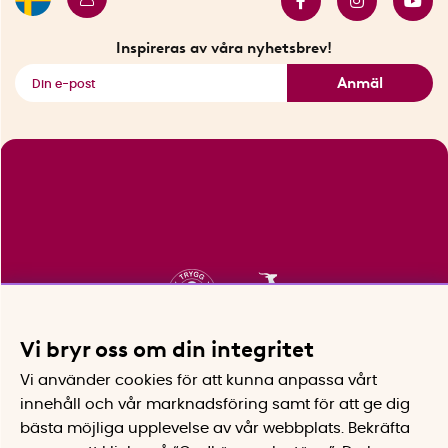
Innovatörer
Bästsäljare
Fyndhörnan
Inspireras av våra nyhetsbrev!
Se alla smarta saker
Anmäl
Vi bryr oss om din integritet
Vi använder cookies för att kunna anpassa vårt
innehåll och vår marknadsföring samt för att ge dig
bästa möjliga upplevelse av vår webbplats.
Bekräfta