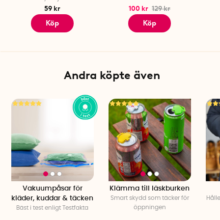
59 kr
100 kr
129 kr
Köp
Köp
Andra köpte även
Vakuumpåsar för
Klämma till läskburken
kläder, kuddar & täcken
Smart skydd som täcker för
Håll
öppningen
Bäst i test enligt Testfakta