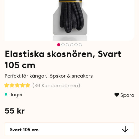
Elastiska skosnören, Svart
105 cm
Perfekt för kängor, löpskor & sneakers
(36
Kundomdömen
)
Spara
55
kr
Svart 105 cm