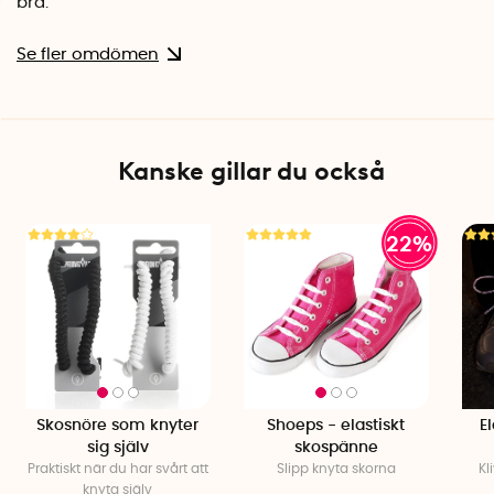
bra.
Se fler omdömen
Kanske gillar du också
22%
Skosnöre som knyter
Shoeps - elastiskt
E
sig själv
skospänne
Praktiskt när du har svårt att
Slipp knyta skorna
Kl
knyta själv