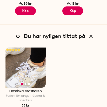
fr. 59 kr
fr. 15 kr
Köp
Köp
Du har nyligen tittat på
Elastiska skosnören
Perfekt för kängor, löpskor &
sneakers
55 kr