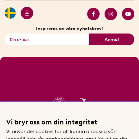
Butiker i Stockholm
Samarbeten
Bäst i test
Innovatörer
Bästsäljare
Fyndhörnan
Inspireras av våra nyhetsbrev!
Se alla smarta saker
Anmäl
Vi bryr oss om din integritet
Vi använder cookies för att kunna anpassa vårt