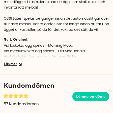
melodiägget i kastrullen bland de ägg som skall kokas och
invänta rätt melodi!
OBS! Låten spelas tre gånger innan det automatiskt går över
till nästa melodi. Vänta därför inte för länge innan du tar upp
ägget ur kastrullen så du får det kokt på det sätt du vill.
Gult, Original:
Vid löskokta ägg spelas -
Morning Mood
Vid mediumkokta ägg spelas - Old MacDonald
Vid hårdkokta ägg spelas -
Drunken Sailor
Svart, Rockägg:
Vid löskokta ägg spelas - Smoke On The Water
Vid mediumkokta ägg spelas - I Was Made For Loving You
Kundomdömen
Vid hårdkokta ägg spelas - The Final Countdown
70-tal:
Lämna omdöme
Vid löskokta ägg spelas - Kung Fu Fighting
57
Kundomdömen
Vid mediumkokta ägg spelas - YMCA
Vid hårdkokta ägg spelas - It's A Heartache