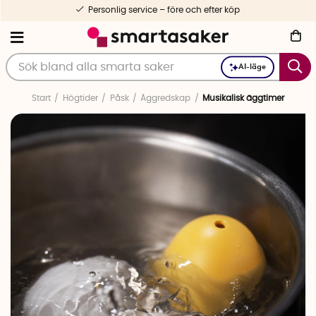
Personlig service – före och efter köp
AI-läge
Start
Högtider
Påsk
Äggredskap
Musikalisk äggtimer