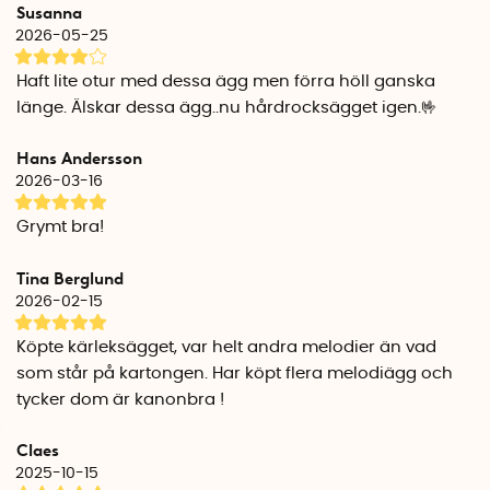
Susanna
80-tal:
2026-05-25
Vid löskokta ägg spelas - Take On Me
Vid mediumkokta ägg spelas - 99 Red Balloons
Haft lite otur med dessa ägg men förra höll ganska
Vid hårdkokta ägg spelas - Just Can't Get Enough
länge. Älskar dessa ägg..nu hårdrocksägget igen.🤟
90-tal:
Hans Andersson
Vid löskokta ägg spelas - It Must Have Been Love
2026-03-16
Vid mediumkokta ägg spelas - Step By Step
Vid hårdkokta ägg spelas - Mr. Vain
Grymt bra!
Kärlek:
Tina Berglund
Vid löskokta ägg spelas - Lean On Me
2026-02-15
Vid mediumkokta ägg spelas - I Was Made For Loving You
Vid hårdkokta ägg spelas - Oh My Darling Clementine
Köpte kärleksägget, var helt andra melodier än vad
som står på kartongen. Har köpt flera melodiägg och
Regnbåge:
tycker dom är kanonbra !
Vid löskokta ägg spelas - Don't Worry Be Happy
Vid mediumkokta ägg spelas - Die Vier Jahreszeiten (Vivaldi)
Claes
Vid hårdkokta ägg spelas - Oh Happy Day
2025-10-15