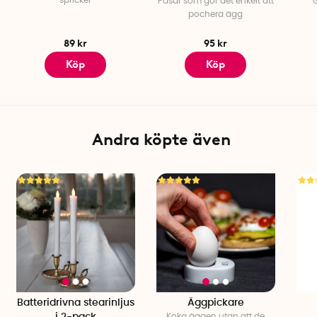
spricker
Påsar som gör det enkelt att
pochera ägg
89 kr
95 kr
Köp
Köp
Andra köpte även
Batteridrivna stearinljus
Äggpickare
Koka äggen utan att de