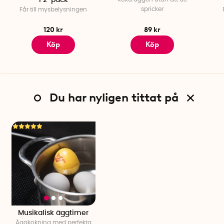
i 2-pack
spricker
Får till mysbelysningen
120 kr
89 kr
Köp
Köp
Du har nyligen tittat på
Musikalisk äggtimer
Äggkokning med perfekta