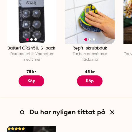
Batteri CR2450, 6-pack
Repfri skrubbduk
Extrabatteri till Värmeljus
Tar bort de svåraste
Tar 
med timer
fläckarna
75 kr
45 kr
Köp
Köp
Du har nyligen tittat på