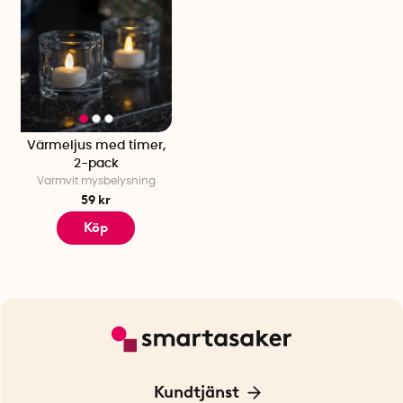
Värmeljus med timer,
2-pack
Varmvit mysbelysning
59 kr
Köp
Kundtjänst