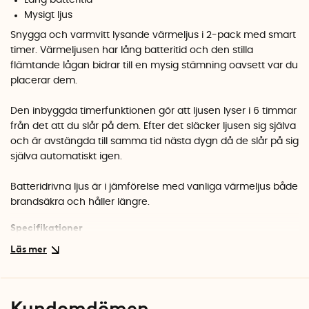
Mysigt ljus
Snygga och varmvitt lysande värmeljus i 2-pack med smart
timer. Värmeljusen har lång batteritid och den stilla
flämtande lågan bidrar till en mysig stämning oavsett var du
placerar dem.
Den inbyggda timerfunktionen gör att ljusen lyser i 6 timmar
från det att du slår på dem. Efter det släcker ljusen sig själva
och är avstängda till samma tid nästa dygn då de slår på sig
själva automatiskt igen.
Batteridrivna ljus är i jämförelse med vanliga värmeljus både
brandsäkra och håller längre.
Specifikationer
Batteri: 2st utbytbara CR2450 (ingår)
Timer: 6 timmar ON / 18 timmar OFF
Batterilängd: ca 200h
Värmeljusen levereras i ett 2-pack
Kundomdömen