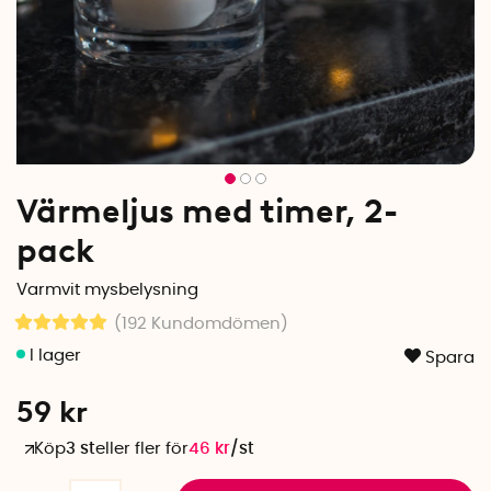
Värmeljus med timer, 2-
pack
Varmvit mysbelysning
(192
Kundomdömen
)
Spara
59
kr
Köp
3 st
eller fler för
46
kr
/
st