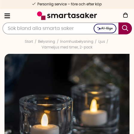
Personlig service – före och efter köp
AI-läge
Start
Belysning
Inomhusbelysning
Ljus
Värmeljus med timer, 2-pack