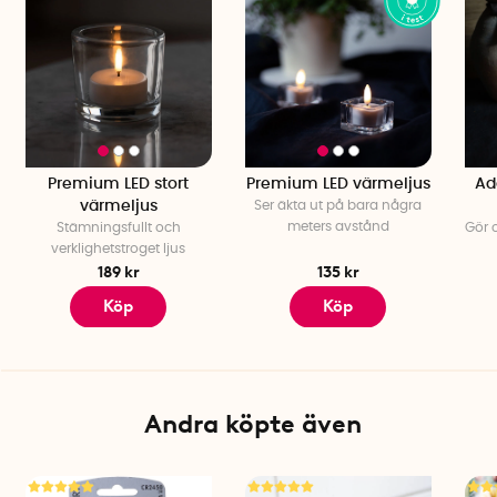
Premium LED stort
Premium LED värmeljus
Ad
värmeljus
Ser äkta ut på bara några
meters avstånd
Stämningsfullt och
Gör 
verklighetstroget ljus
189 kr
135 kr
Köp
Köp
Andra köpte även