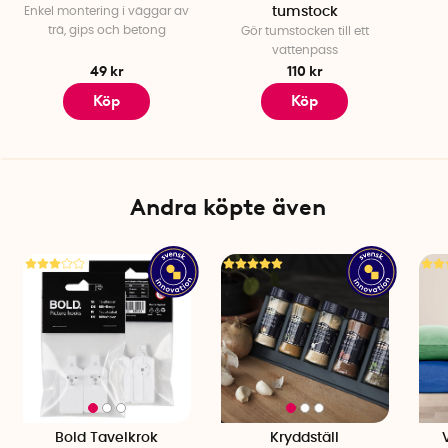
Enkel montering i väggar av
tumstock
trä, gips och betong
Gör tumstocken till ett
vattenpass
49 kr
110 kr
Köp
Köp
Andra köpte även
Bold Tavelkrok
Kryddställ