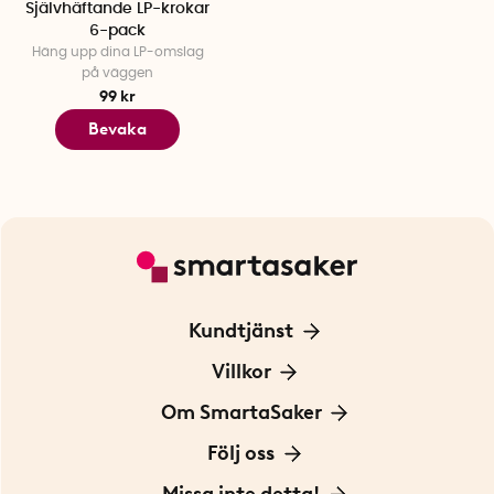
Självhäftande LP-krokar
6-pack
Häng upp dina LP-omslag
på väggen
99 kr
Bevaka
Kundtjänst
Kontakta oss
Villkor
För Företag
Frakt och leverans
Om SmartaSaker
Personuppgiftspolicy
Om oss
Följ oss
Köpvillkor
Vår historia
Blogg: Smarta tips