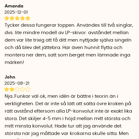
traditionella plastprodukter.
Amanda
2025-12-01
Gör så här
1. Rengör väggen och markera med blyerts där du vill fästa
Tycker dessa fungerar toppen. Användes till två singlar,
kroken.
dvs. lite mindre modell av LP-skivor. avståndet mellan
2. Ta bort skyddsfilmen från den självhäftande baksidan.
dem var lite trixig att få ditt men nyttjade själva singeln
3. Placera kroken mot väggen och tryck till för att fästa den.
och då blev det jättebra. Har även hunnit flytta och
4. Placera LP-omslaget mellan krokarna – klart!
montera ner dem, satt som berget men lämnade inga
märken!
Tänk på att dessa krokar är särskilt anpassade för att bära
vikten av LP-skivor och tillhörande omslag. De är inte
John
avsedda för tyngre föremål eller annan typ av
2025-08-21
upphängning.
Nja..Funkar väl ok, men idén är bättre i teorin än i
Specifikationer
verkligheten. Det är inte så lätt att sätta övre kroken på
Material: Svensk biobaserad plast
rätt avstånd eftersom alla LP-konvolut inte är exakt lika
Vikt: 12 g (ca 2g/krok)
Färg: Svart
stora. Det skiljer 4-5 mm i höjd mellan mitt största och
Längd: 4,7 cm
mitt minsta konvolut. Hade tur att jag använde det
Bredd: 1,6 cm
största när jag måttade var krokarna skulle sitta. Men
Djup: 1,4 cm