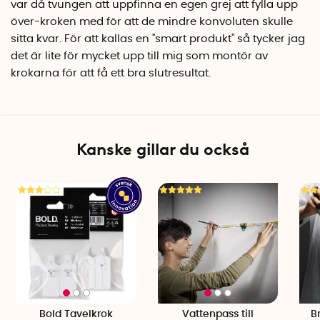
var då tvungen att uppfinna en egen grej att fylla upp
Montering: Självhäftande baksida
över-kroken med för att de mindre konvoluten skulle
Antal per förpackning: 6 (3 krokar/lp-skiva)
sitta kvar. För att kallas en ''smart produkt'' så tycker jag
Svensk innovatör: Gustav Ebertsson
det är lite för mycket upp till mig som montör av
Tillverkningsland: Sverige
krokarna för att få ett bra slutresultat.
Kanske gillar du också
Bold Tavelkrok
Vattenpass till
B