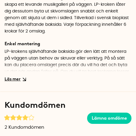
skapa ett levande musikgalleri på väggen. LP-kroken låter
dig dessutom byta ut skivomslagen snabbt och enkelt
genom att skjuta ut dem i sidled. Tillverkad i svensk bioplast
med självhäftande baksida. Varje förpackning innehåller 6
krokar för 2 omslag.
Enkel montering
LP-krokens självhäftande baksida gör den lätt att montera
på väggen utan behov av skruvar eller verktyg. På så sätt
kan du placera omslaget precis där du vill ha det och byta
ut det när andan faller på. Om du vill ta bort krokarna lossar
de smidigt genom att du drar i den diskreta flärpen, vilket
gör att hållarna släpper på ett kontrollerat och skonsamt
sätt från väggen.
Kundomdömen
Hållbar svensk tillverkning
LP-kroken tillverkas i Göteborg av svensk biobaserad plast.
Lämna omdöme
Den lokala tillverkningen bidrar till minskade transportutsläpp
och stödjer svensk produktion. Plastens biobaserade
2
Kundomdömen
sammansättning gör också att den är bättre för miljön än