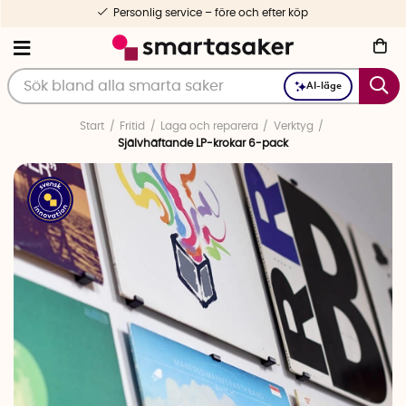
Personlig service – före och efter köp
AI-läge
Start
Fritid
Laga och reparera
Verktyg
Självhäftande LP-krokar 6-pack