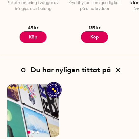
Enkel montering i väggar av
Kryddhyllan som ger dig koll
klä
trä, gips och betong
på dina kryddor
Bäs
49 kr
139 kr
Köp
Köp
Du har nyligen tittat på