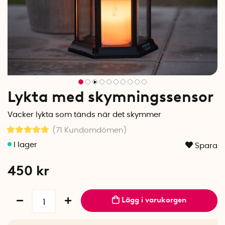
Lykta med skymningssensor
Vacker lykta som tänds när det skymmer
(71
Kundomdömen
)
Spara
450
kr
Lägg i varukorgen