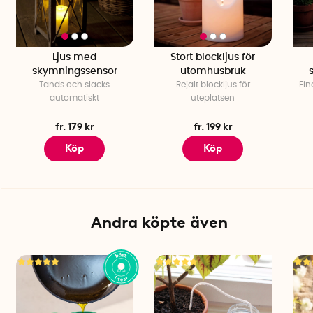
Ljus med
Stort blockljus för
skymningssensor
utomhusbruk
Tänds och släcks
Rejält blockljus för
Fin
automatiskt
uteplatsen
fr. 179 kr
fr. 199 kr
Köp
Köp
Andra köpte även