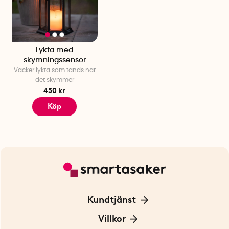
Lykta med
skymningssensor
Vacker lykta som tänds när
det skymmer
450 kr
Köp
Kundtjänst
Kontakta oss
Villkor