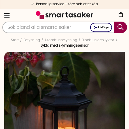
nlig service – före och efter köp
AI-läge
Start
Belysning
Utomhusbelysning
Blockljus och lyktor
Lykta med skymningssensor