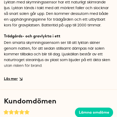
Lyktan med skymningssensor har ett naturligt skimrande
ljus. Lyktan tänds i takt med att mörkret faller och slocknar
så snart solen går upp. Den kommer dessutom med både
en upphängningspinne för trädgården och ett utbytbart
kors för gravplatsen. Batteritid på upp till 2000 timmar.
Trädgårds- och gravlykta i ett
Den smarta skymningssensorn ser till att lyktan skiner
genom natten, för att sedan stillsamt dämpas när solen
kommer tillbaka och blir till dag. Ljuskällan består av ett
naturtroget stearinljus av plast som bjuder på ett äkta sken
utan risken för brand.
Batteridriven
Lyktan drivs med två LR20 1,5V batterier (säljes separat) som
erbjuder ljus i upp till 2000 timmar. I övrigt har lyktan ett
robust chassi i aluminium och ABS-plast, tåliga
Kundomdömen
plastglasrutor med fasettkanter och detaljer i
kvalitetsmaterial.
Lämna omdöme