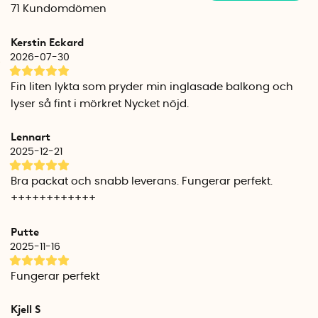
Välj mellan upphängningspinne eller kors
71
Kundomdömen
Lyktan görs enkelt om till en gravlykta genom att skruva bort
upphängningsringen och byta den mot det medföljande
Kerstin Eckard
korset. Instruktion på svenska medföljer.
2026-07-30
Obs! Batterier köps separat.
Fin liten lykta som pryder min inglasade balkong och
lyser så fint i mörkret Nycket nöjd.
Specifikationer
Höjd: 29 cm
Lennart
Bredd: 19 cm
2025-12-21
Djup: 16 cm
Vattentät IP44
Bra packat och snabb leverans. Fungerar perfekt.
++++++++++++
Putte
2025-11-16
Fungerar perfekt
Kjell S