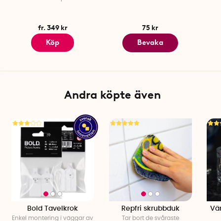
fr. 349 kr
75 kr
Köp
Bevaka
Andra köpte även
Bold Tavelkrok
Repfri skrubbduk
Vä
Enkel montering i väggar av
Tar bort de svåraste