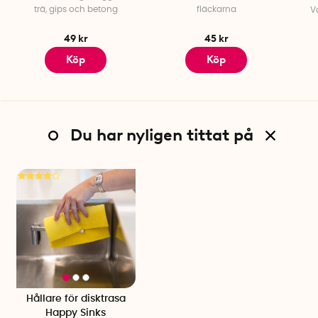
trä, gips och betong
fläckarna
V
49 kr
45 kr
Köp
Köp
Du har nyligen tittat på
Hållare för disktrasa
Happy Sinks