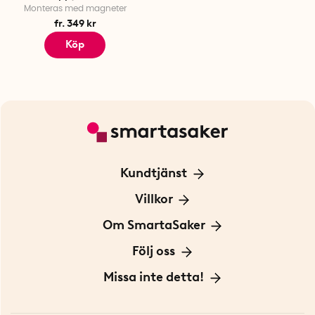
Monteras med magneter
fr. 349 kr
Köp
Kundtjänst
Kontakta oss
Villkor
För Företag
Frakt och leverans
Om SmartaSaker
Personuppgiftspolicy
Om oss
Följ oss
Köpvillkor
Vår historia
Blogg: Smarta tips
Missa inte detta!
Betalning
Hållbarhet
Press
Presentkort