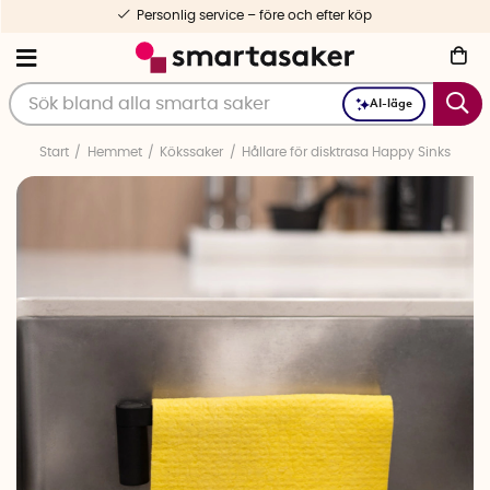
Personlig service – före och efter köp
AI-läge
Start
Hemmet
Kökssaker
Hållare för disktrasa Happy Sinks