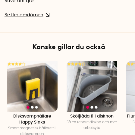
Suveränt grej.
Se fler omdömen
Kanske gillar du också
Disksvamphållare
Sköljlåda till diskhon
Plu
Happy Sinks
Få en renare diskho och mer
F
arbetsyta
Smart magnetisk hållare till
disksvampen