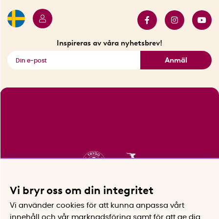
Butiker i Stockholm
Samarbeten
Bäst i test
Innovatörer
Bästsäljare
Fyndhörnan
Inspireras av våra nyhetsbrev!
Se alla smarta saker
Anmäl
Vi bryr oss om din integritet
Vi använder cookies för att kunna anpassa vårt
innehåll och vår marknadsföring samt för att ge dig