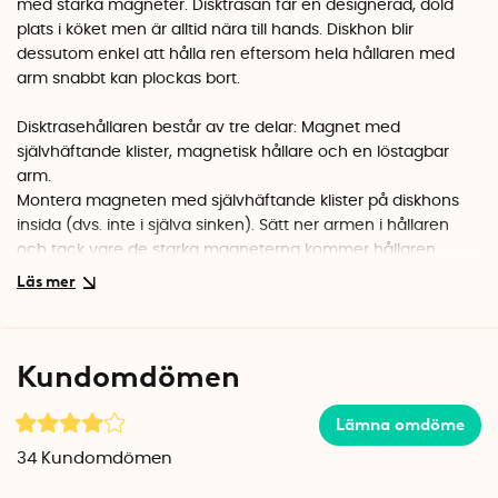
med starka magneter. Disktrasan får en designerad, dold
plats i köket men är alltid nära till hands. Diskhon blir
dessutom enkel att hålla ren eftersom hela hållaren med
arm snabbt kan plockas bort.
Disktrasehållaren består av tre delar: Magnet med
självhäftande klister, magnetisk hållare och en löstagbar
arm.
Montera magneten med självhäftande klister på diskhons
insida (dvs. inte i själva sinken). Sätt ner armen i hållaren
och tack vare de starka magneterna kommer hållaren
automatiskt att hitta sin plats i diskhon.
Den prisbelönta disktrasehållaren är designad av Miika
Mansikkamaa för det finska företaget HAPPY Sinks.
Kundomdömen
Mått magnetiskt fäste bakom diskhon:
Diameter: 4,5 cm
Lämna omdöme
Höjd: ca 1,4 cm
34
Kundomdömen
Mått disktrasehållare i diskhon: