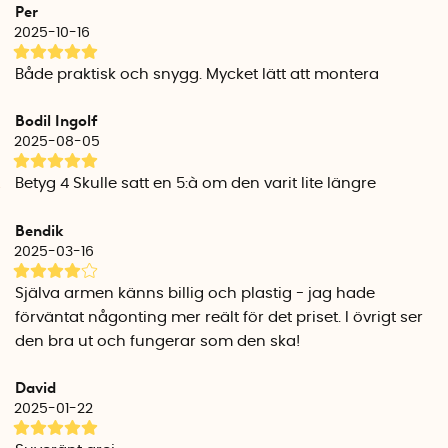
Per
Längd (arm): 17 cm
2025-10-16
Bredd (arm): ca 9mm - ca 3 mm
Höjd (arm): 1 cm
Både praktisk och snygg. Mycket lätt att montera
Diameter (magnetisk hållare) : ca 2,4 cm
Höjd (magnetisk hållare): ca 5,8 cm
Bodil Ingolf
2025-08-05
Vikt alla delar
Rostfritt stål: 244 gram
Betyg 4 Skulle satt en 5:à om den varit lite längre
Svart biokomposit: 127 gram
Bendik
Fungerar i stål och metallhoar. Kan användas i
2025-03-16
komposithoar med 3-5 mm eller tunnare väggar. Inte
lämplig för användning i diskhoar av keramik eller sten.
Själva armen känns billig och plastig - jag hade
förväntat någonting mer reält för det priset. I övrigt ser
den bra ut och fungerar som den ska!
David
2025-01-22