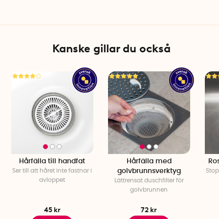
Kanske gillar du också
Hårfälla till handfat
Hårfälla med
Ros
Ser till att håret inte fastnar i
golvbrunnsverktyg
Stop
avloppet
Lättrensat duschfilter för
golvbrunnen
45 kr
72 kr