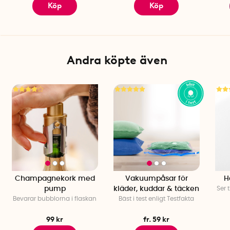
Köp
Köp
Andra köpte även
Champagnekork med
Vakuumpåsar för
H
pump
kläder, kuddar & täcken
Ser t
Bevarar bubblorna i flaskan
Bäst i test enligt Testfakta
99 kr
fr. 59 kr