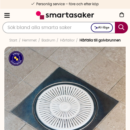
Personlig service – före och efter köp
AI-läge
Start
Hemmet
Badrum
Hårfällor
Hårfälla till golvbrunnen