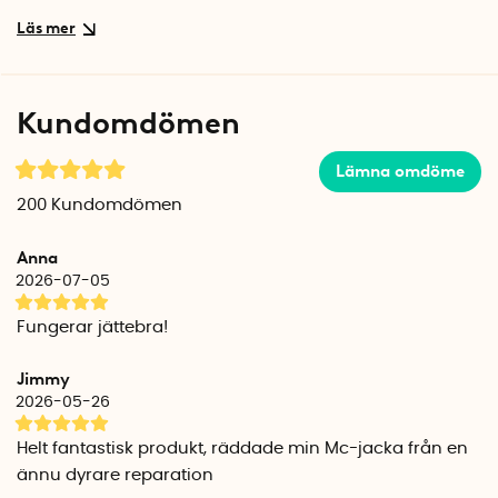
Förläng livet på plagg och prylar med dragkedja
Med ZlideOn slipper du frustrationen av trasiga dragkedjor
och valet av att lämna in till skräddare eller sluta använda
din älskade jacka, annat plagg eller pryl. Denna smarta lilla
Kundomdömen
enhet återupplivar enkelt och effektivt alla typer av
dragkedjor, vilket ger dina favoritplagg och tillbehör nytt och
Lämna omdöme
längre liv. Det är ett praktiskt redskap som spar både pengar
och tid, och en perfekt lösning för snabba reparationer
200
Kundomdömen
hemma eller på resande fot.
Anna
HITTA RÄTT STORLEK:
2026-07-05
1. Vilket material är din dragkedja gjord av?
De flesta dragkedjetyper är gjorda av antingen Metall, Plast,
Fungerar jättebra!
Coil (narrow) eller Vattentät Coil (waterproof).
Jimmy
Ta hjälp av bilden på de olika dragkedjetyperna och jämför
2026-05-26
med din dragkedja. Vilken typ av material din dragkedja har
avgör hur din ZlideOn är utformad och benämns med
Helt fantastisk produkt, räddade min Mc-jacka från en
beteckningarna A=metall/plast, B=plast, C=Coil (narrow)
ännu dyrare reparation
och C2=Vattentät coil (waterproof).