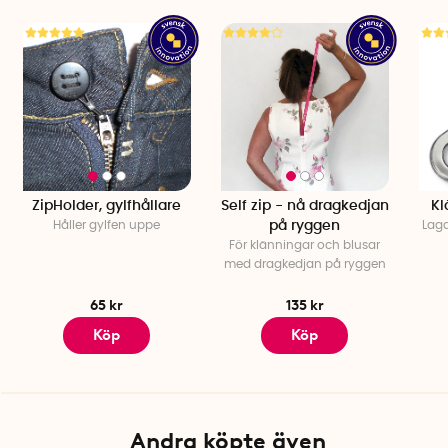
Patent taget för konstruktion, montering och funktion.
ZipHolder, gylfhållare
Self zip - nå dragkedjan
Kl
Håller gylfen uppe
på ryggen
Laga
För klänningar och blusar
med dragkedjan på ryggen
65 kr
135 kr
Köp
Köp
Andra köpte även