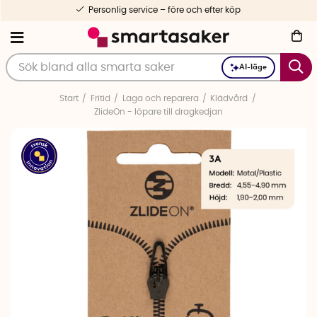
Personlig service – före och efter köp
AI-läge
Start
Fritid
Laga och reparera
Klädvård
ZlideOn - löpare till dragkedjan