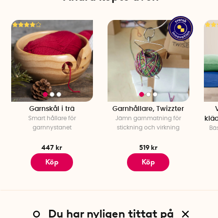
Garnskål i trä
Garnhållare, Twizzter
Smart hållare för
Jämn garnmatning för
klä
garnnystanet
stickning och virkning
Bäs
447 kr
519 kr
Köp
Köp
Du har nyligen tittat på