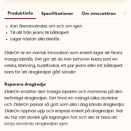
Produktinfo
Specifikationer
Om innovatören
Frå
Kan återanvändas om och om igen
Till allt från jeans till båtkapell
Lagar nästan alla blixtlås
ZlideOn är en svensk innovation som enkelt lagar de flesta
trasiga blixtlås. Det gör att du inte behöver kasta bort en
väska, klänning, kuddfodral, ett par jeans eller ett båtkapell
bara för att dragkedjan gått sönder.
Reparera dragkedja
ZlideOn ersätter den trasiga löparen och monteras på den
befintliga dragkedjan. Det finns en mängd olika storlekar
och ZlideOn passar så gott som alla i dag kända dragkedjor.
ZlideOn öppnas upp och knipsas enkelt på dragkedjan. När
du har rätt storlek går lagningen fort och det är bara att
börja använda dragkedjan igen.