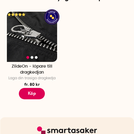
ZlideOn - löpare till
dragkedjan
Laga din trasiga dragkedja
fr. 80 kr
Köp