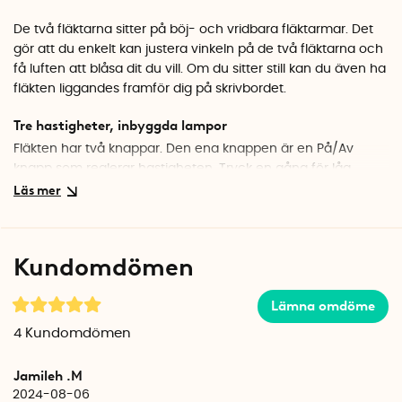
De två fläktarna sitter på böj- och vridbara fläktarmar. Det
gör att du enkelt kan justera vinkeln på de två fläktarna och
få luften att blåsa dit du vill. Om du sitter still kan du även ha
fläkten liggandes framför dig på skrivbordet.
Tre hastigheter, inbyggda lampor
Fläkten har två knappar. Den ena knappen är en På/Av
knapp som reglerar hastigheten. Tryck en gång för låg
hastighet, två gånger för medelhastighet och tre gånger för
hög hastighet. Tryck en fjärde gång för att stänga av
fläkten.
Kundomdömen
Med den andra knappen tänder du de inbyggda LED-
lamporna. LED-lamporna inuti de två fläktarna kan lysa med
Lämna omdöme
fast eller växlande sken.
Ett tryck: Växlande färgsken röd, vit, grön, blå, lila, gul.
4
Kundomdömen
Två tryck: Fast kallt vitt sken
Jamileh .M
Laddning
2024-08-06