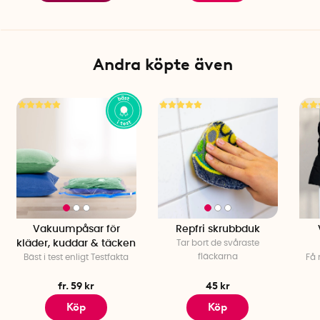
Andra köpte även
Vakuumpåsar för
Repfri skrubbduk
kläder, kuddar & täcken
Tar bort de svåraste
fläckarna
Bäst i test enligt Testfakta
Få 
fr. 59 kr
45 kr
Köp
Köp