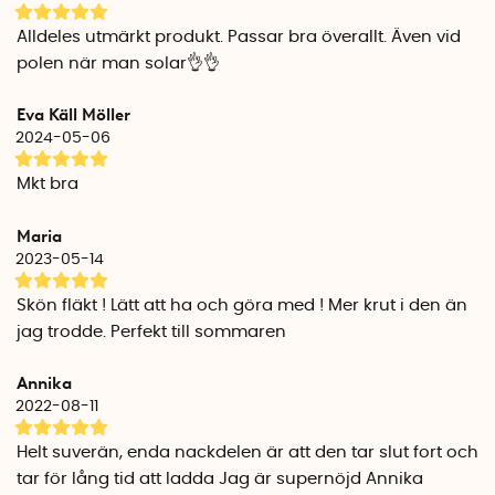
Fläkten laddas upp i valfritt USB-uttag med den medföljande
USB-sladden. Laddningslampan lyser med ett rött sken när
Alldeles utmärkt produkt. Passar bra överallt. Även vid
fläkten laddar och ett blått sken när den är fulladdad.
polen när man solar👌👌
Fläkten ska inte användas när den laddar.
Eva Käll Möller
Laddningstiden är ca 6 timmar och ett fulladdat batteri ger
2024-05-06
ca 2-4 timmars drifttid beroende på inställning.
Mkt bra
Doftkuddar
(valfritt att använda)
Maria
I förpackningen följer det även med ett litet paket med 2st
2023-05-14
doftkuddar. Doftkuddarna sätter du i "navet" på varje fläkt.
Skruva loss mittenkapseln på fläkten (motsols), sätt en
Skön fläkt ! Lätt att ha och göra med ! Mer krut i den än
doftpåse i vardera fläkt och skruva tillbaka mittenkapseln.
jag trodde. Perfekt till sommaren
När du använder fläkten kommer det nu att dofta fräscht
parfymerat med en hint av citrus.
Annika
2022-08-11
När doften går ur kuddarna kan du använda egna
doftkuddar, eller droppa lite väldoftande olja på de
Helt suverän, enda nackdelen är att den tar slut fort och
ursprungliga kuddarna.
tar för lång tid att ladda Jag är supernöjd Annika