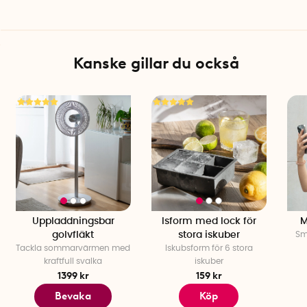
OBS! Doften är ganska påtaglig, använd inte doftkuddarna
om du är känslig mot starka dofter.
I förpackningen
Kanske gillar du också
Uppladdningsbar fläkt handsfree
Mikro USB-kabel 50 cm
2 st doftkuddar
Specifikationer
Bredd nackdel: 15,5 cm
Fläktarmar: 14 cm
Fläktdiameter: 8 cm
Maxlängd fläkt till fläkt: 60 cm
Batteristyrka 2000 mAh
Från 8 år
Uppladdningsbar
Isform med lock för
M
golvfläkt
stora iskuber
Sm
Tackla sommarvärmen med
Iskubsform för 6 stora
kraftfull svalka
iskuber
1399 kr
159 kr
Bevaka
Köp