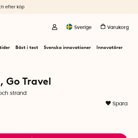
ch efter köp
Sverige
Varukorg
ider
Bäst i test
Svenska innovationer
Innovatörer
 Go Travel
och strand
Spara