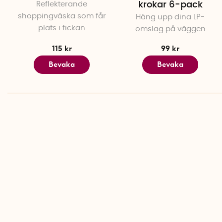
Reflekterande
krokar 6-pack
shoppingväska som får
Häng upp dina LP-
plats i fickan
omslag på väggen
115 kr
99 kr
Bevaka
Bevaka