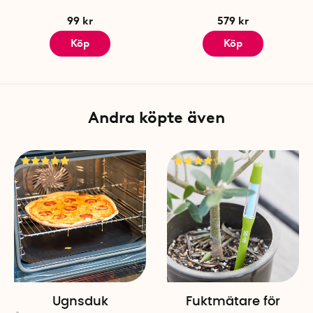
99 kr
579 kr
Köp
Köp
Andra köpte även
Ugnsduk
Fuktmätare för