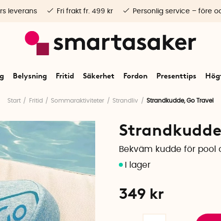
rs leverans
Fri frakt fr. 499 kr
Personlig service – före o
ng
Belysning
Fritid
Säkerhet
Fordon
Presenttips
Högt
Start
Fritid
Sommaraktiviteter
Strandliv
Strandkudde, Go Travel
Strandkudde,
Bekväm kudde för pool 
349
kr