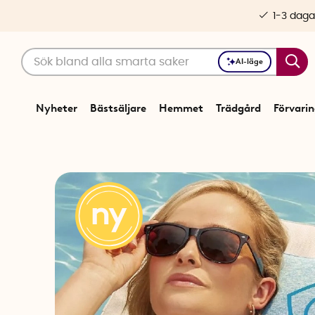
1-3 daga
AI-läge
Nyheter
Bästsäljare
Hemmet
Trädgård
Förvari