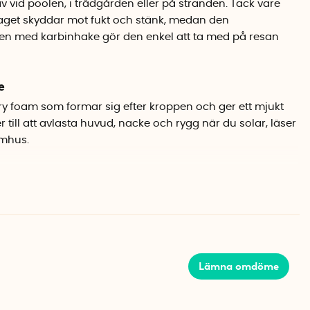
 vid poolen, i trädgården eller på stranden. Tack vare
raget skyddar mot fukt och stänk, medan den
en med karbinhake gör den enkel att ta med på resan
e
 foam som formar sig efter kroppen och ger ett mjukt
r till att avlasta huvud, nacke och rygg när du solar, läser
tomhus.
flykter
 kudden enkel att packa ned. Med den medföljande
haken kan du enkelt fästa den på strandväskan,
.
ag i återvunnet material
Lämna omdöme
tillverkat av miljövänligt rPET-material, framställt av
 är vattenavvisande och hjälper till att hålla kudden torr