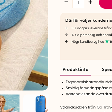
Därför väljer kundern
1-3 dagars leverans från v
Alltid personlig och snab
Högt kundbetyg hos
Produktinfo
Spec
Ergonomisk strandkudd
Smidig förvaringspåse 
Vattenavisande överdra
Strandkudden från Go Trave