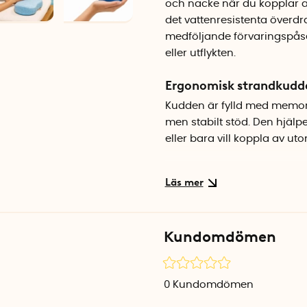
och nacke när du kopplar av
det vattenresistenta överd
medföljande förvaringspås
eller utflykten.
Ergonomisk strandkudd
Kudden är fylld med memory
men stabilt stöd. Den hjälpe
eller bara vill koppla av u
Praktisk för resor och ut
Den kompakta designen gör
förvaringspåsen och karbin
ryggsäcken eller resväskan
Kundomdömen
Vattenavvisande överdr
Det avtagbart överdraget är 
0
Kundomdömen
återvunnen plast. Materialet