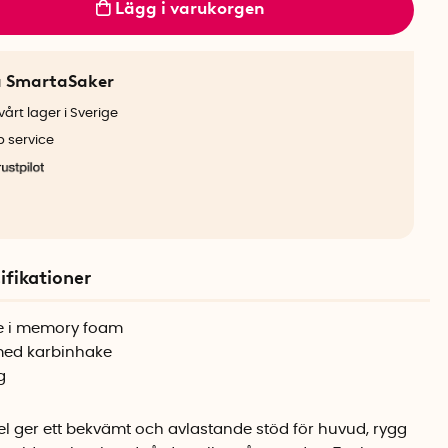
Lägg i varukorgen
a SmartaSaker
årt lager i Sverige
b service
ifikationer
e i memory foam
med karbinhake
g
l ger ett bekvämt och avlastande stöd för huvud, rygg