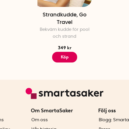
Strandkudde, Go
Travel
Bekväm kudde för pool
och strand
349 kr
Köp
Om SmartaSaker
Följ oss
ns
Om oss
Blogg: Smarta