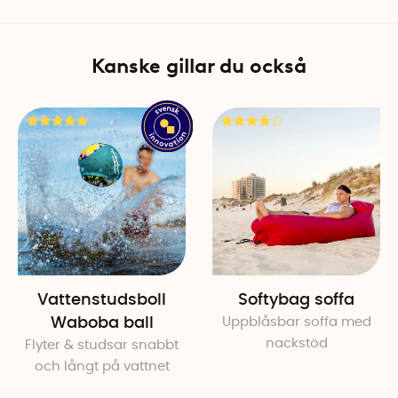
och fräsch även nära vatten
Specifikationer
Kanske gillar du också
Vikt: 350 g
Längd: 33 cm
Bredd: 23 cm
Höjd: 9,5 cm
Färg: Blå
Mått i förvaringspåse:
22 cm
Vattenavvisande: Ja
Material: Miljövänligt rPET
Tvättråd: överdraget tvättba
Antal per förpackning: 1 st
Vattenstudsboll
Softybag soffa
Waboba ball
Uppblåsbar soffa med
nackstöd
Flyter & studsar snabbt
och långt på vattnet