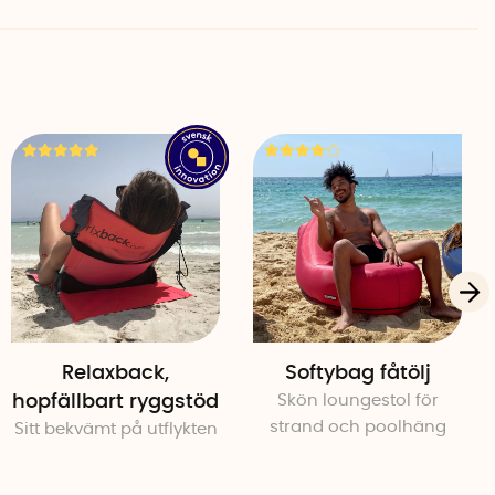
. Överdraget är tvättbart i 30 grader.
 hög och ca 10,5 cm i diamater
-överdrag (tillverkat av återvunnen plast), Memory Foam
rt i 30 grader
Relaxback,
Softybag fåtölj
hopfällbart ryggstöd
Skön loungestol för
strand och poolhäng
Sitt bekvämt på utflykten