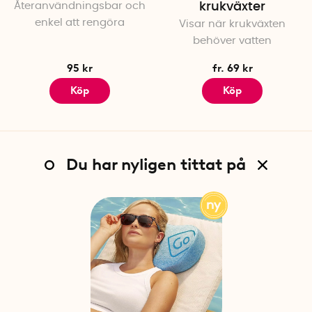
Återanvändningsbar och
krukväxter
enkel att rengöra
Visar när krukväxten
behöver vatten
95 kr
fr. 69 kr
Köp
Köp
Du har nyligen tittat på