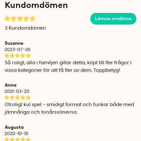
Kundomdömen
eller fått rätt på alla svar så räknar ni ihop hur många poäng
ni fick på rundan och adderar dem till poängräknaren som
sitter på sidan av asken. Först till 30 poäng vinner!
Lämna omdöme
3
Kundomdömen
Smart 10's behändiga storlek är också ett stort plus. Den lilla
asken med poängräknare rymmer 200 frågor med 2000
Susanne
möjliga svar och är perfekt att ta med på resan, ha i båten
2023-07-26
eller ta fram i parken för ett snabbt spel på picknicken.
Så roligt, alla i familjen gillar detta, köpt till fler frågor i
Sällskapsspel bäst i test
vissa kategorier för att få fler av dem. Toppbetyg!
Smart 10 vann Årets Vuxenspel 2017 (Guldtärningen) och
passar åldrar från 14+.
Anna
2021-03-20
Mått: 12,5 cm x 12,5 cm x 4,5 cm
Speltid: 20+ min
Otroligt kul spel - smidigt format och funkar både med
Antal spelare/lag: 2-8
jämnåriga och tonårssönerna.
Från: 14+ år
Augusta
2020-10-10