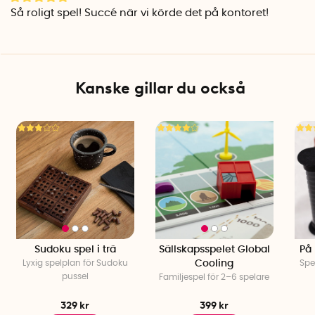
Så roligt spel! Succé när vi körde det på kontoret!
Kanske gillar du också
Sudoku spel i trä
Sällskapsspelet Global
På
Lyxig spelplan för Sudoku
Cooling
Spe
pussel
Familjespel för 2–6 spelare
329 kr
399 kr