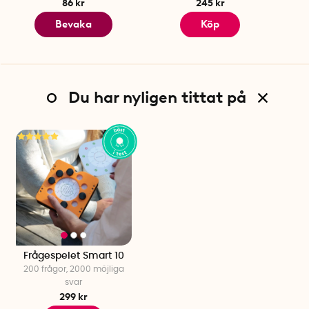
86 kr
245 kr
Bevaka
Köp
Du har nyligen tittat på
Frågespelet Smart 10
200 frågor, 2000 möjliga
svar
299 kr