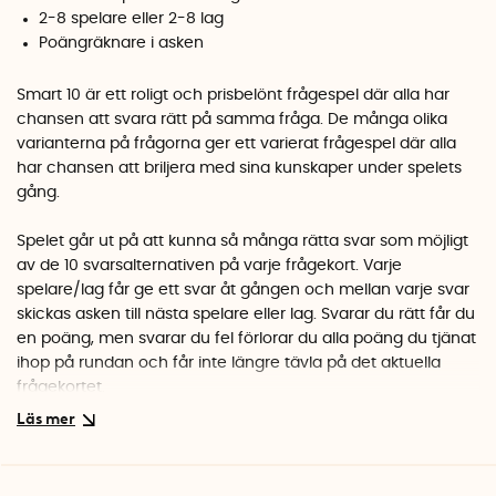
2-8 spelare eller 2-8 lag
Poängräknare i asken
Smart 10 är ett roligt och prisbelönt frågespel där alla har
chansen att svara rätt på samma fråga. De många olika
varianterna på frågorna ger ett varierat frågespel där alla
har chansen att briljera med sina kunskaper under spelets
gång.
Spelet går ut på att kunna så många rätta svar som möjligt
av de 10 svarsalternativen på varje frågekort. Varje
spelare/lag får ge ett svar åt gången och mellan varje svar
skickas asken till nästa spelare eller lag. Svarar du rätt får du
en poäng, men svarar du fel förlorar du alla poäng du tjänat
ihop på rundan och får inte längre tävla på det aktuella
frågekortet.
Om du har tjänat ihop en poäng eller två på rundan, kan det
ibland kan det vara smart att passa om det endast är kluriga
svar kvar. När alla spelare/lag antingen har passat, svarat fel