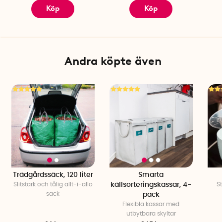
Köp
Köp
Andra köpte även
Trädgårdssäck, 120 liter
Smarta
Slitstark och tålig allt-i-allo
källsorteringskassar, 4-
S
säck
pack
Flexibla kassar med
utbytbara skyltar