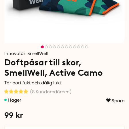
Innovatör:
SmellWell
Doftpåsar till skor,
SmellWell, Active Camo
Tar bort fukt och dålig lukt
(8
Kundomdömen
)
Spara
99
kr