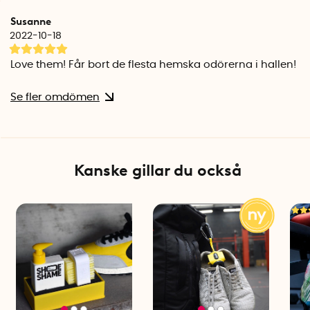
Absorberar fukt, tar bort dålig lukt och tillsätter en fräsch
Susanne
doft. Effektiva upp till 6 månader vid daglig användning. 11
2022-10-18
cm x 7 cm x 1 cm.
Love them! Får bort de flesta hemska odörerna i hallen!
XL: Tre gånger bättre absorbering än Active. Perfekta för
större boots, kängor, väskor och plagg som ofta är fuktiga,
Se fler omdömen
till exempel hockey- och fotbollsutrustning. Effektiva upp till
6 månader vid daglig användning. 15 cm x 7 cm x 2 cm.
Kanske gillar du också