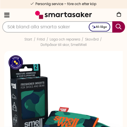
Personlig service – före och efter köp
AI-läge
Start
Fritid
Laga och reparera
Skovård
Doftpåsar till skor, SmellWell