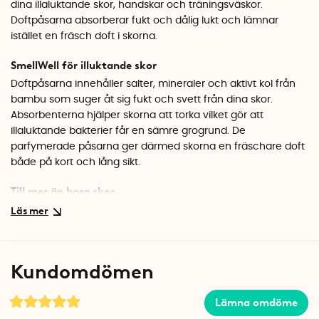
dina illaluktande skor, handskar och träningsväskor.
Doftpåsarna absorberar fukt och dålig lukt och lämnar
istället en fräsch doft i skorna.
SmellWell för illuktande skor
Doftpåsarna innehåller salter, mineraler och aktivt kol från
bambu som suger åt sig fukt och svett från dina skor.
Absorbenterna hjälper skorna att torka vilket gör att
illaluktande bakterier får en sämre grogrund. De
parfymerade påsarna ger därmed skorna en fräschare doft
både på kort och lång sikt.
Till mer än bara skor
Du kan använda doftpåsarna i alla möjliga typer av plagg.
De är perfekta att lägga i fuktiga handskar, pjäxor och
kängor. Du kan även lägga dem i träningsväskan, i skåpet,
garderoben eller i den hoprullade yogamattan. Gör en vana
Kundomdömen
av att lägga påsarna i plagget över natten då regelbunden
fuktabsorbering ser till att plagget hålls fräschare längre.
Lämna omdöme