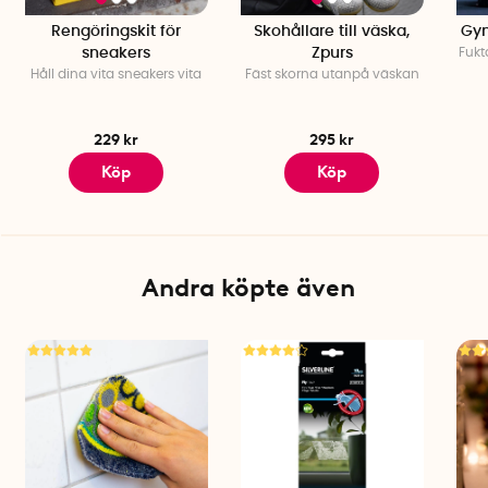
Rengöringskit för
Skohållare till väska,
Gym
sneakers
Zpurs
Fukt
Håll dina vita sneakers vita
Fäst skorna utanpå väskan
229 kr
295 kr
Köp
Köp
Andra köpte även