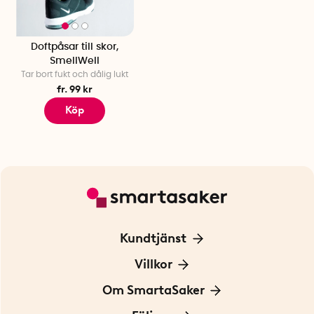
Doftpåsar till skor,
SmellWell
Tar bort fukt och dålig lukt
fr. 99 kr
Köp
Kundtjänst
Kontakta oss
Villkor
För Företag
Frakt och leverans
Om SmartaSaker
Personuppgiftspolicy
Om oss