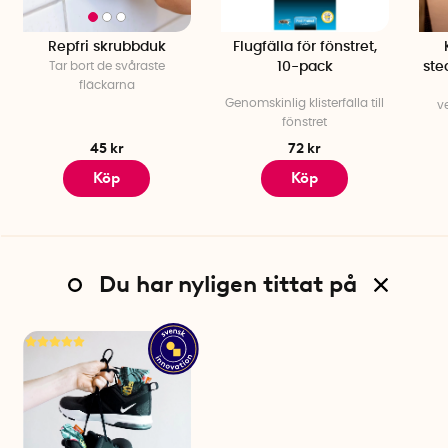
Repfri skrubbduk
Flugfälla för fönstret,
Tar bort de svåraste
10-pack
ste
fläckarna
Genomskinlig klisterfälla till
v
fönstret
45 kr
72 kr
Köp
Köp
Du har nyligen tittat på